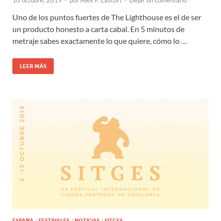
10 octubre, 2019
-
por
Alex P. Lascort
-
Dejar un comentario
Uno de los puntos fuertes de The Lighthouse es el de ser
un producto honesto a carta cabal. En 5 minutos de
metraje sabes exactamente lo que quiere, cómo lo …
LEER MÁS
ESPAÑA
/
FESTIVALES
/
NOTICIAS
/
SITGES