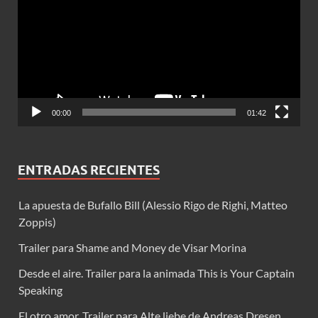
vídeo
00:00
01:42
ENTRADAS RECIENTES
La apuesta de Bufallo Bill (Alessio Rigo de Righi, Matteo
Zoppis)
Trailer para Shame and Money de Visar Morina
Desde el aire. Trailer para la animada This is Your Captain
Speaking
El otro amor. Trailer para Alte liebe de Andreas Dresen