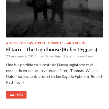
A FONDO
/
CRÍTICAS
/
ESPAÑA
/
FESTIVALES
/
SAN SEBASTIÁN
El faro – The Lighthouse (Robert Eggers)
23 septiembre, 2019
-
por
Ramón Rey
-
Dejar un comentario
Una isla perdida en la costa de Nueva Inglaterra es el
escenario en el que un veterano farero Thomas (Willem
Dafoe) se encuentra con el recién llegado Ephraim (Robert
Pattinson) …
LEER MÁS