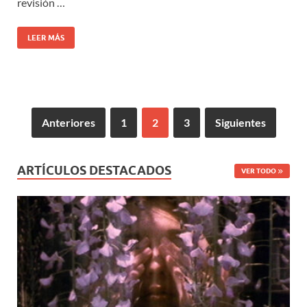
revisión …
LEER MÁS
Anteriores
1
2
3
Siguientes
ARTÍCULOS DESTACADOS
VER TODO