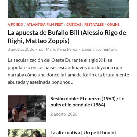
A FONDO
/
ATLÁNTIDA FILM FEST
/
CRÍTICAS
/
FESTIVALES
/
ONLINE
La apuesta de Bufallo Bill (Alessio Rigo de
Righi, Matteo Zoppis)
8 agosto, 2026
-
por
Mario Peña Pérez
-
Dejar un comentario
La secularización del Oeste Durante el siglo XIII se
popularizó en los países escandinavos una leyenda que
narraba cómo una doncella llamada Karin era brutalmente
abusada y asesinada por unos …
Sesión doble: El cuervo (1963) / Le
puits et le pendule (1964)
2 agosto, 2026
La alternativa | Un petit boulot