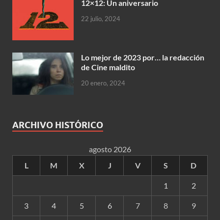
12×12: Un aniversario
22 julio, 2024
Lo mejor de 2023 por… la redacción
de Cine maldito
20 enero, 2024
ARCHIVO HISTÓRICO
agosto 2026
L
M
X
J
V
S
D
1
2
3
4
5
6
7
8
9