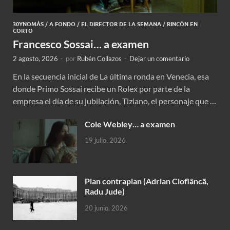
30YNOMÁS
/
A FONDO
/
EL DIRECTOR DE LA SEMANA
/
RINCÓN EN
CORTO
Francesco Sossai… a examen
2 agosto, 2026
-
por
Rubén Collazos
-
Dejar un comentario
En la secuencia inicial de La última ronda en Venecia, esa
donde Primo Sossai recibe un Rolex por parte de la
empresa el día de su jubilación, Tiziano, el personaje que …
Cole Webley… a examen
19 julio, 2026
Plan contraplan (Adrian Cioflâncã,
Radu Jude)
20 junio, 2026