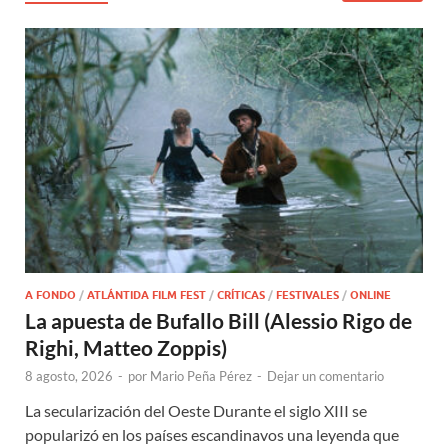
A FONDO
/
ATLÁNTIDA FILM FEST
/
CRÍTICAS
/
FESTIVALES
/
ONLINE
La apuesta de Bufallo Bill (Alessio Rigo de
Righi, Matteo Zoppis)
8 agosto, 2026
-
por
Mario Peña Pérez
-
Dejar un comentario
La secularización del Oeste Durante el siglo XIII se
popularizó en los países escandinavos una leyenda que