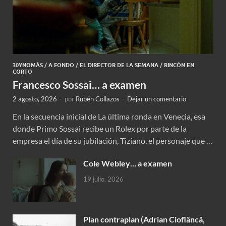
30YNOMÁS
/
A FONDO
/
EL DIRECTOR DE LA SEMANA
/
RINCÓN EN
CORTO
Francesco Sossai… a examen
2 agosto, 2026
-
por
Rubén Collazos
-
Dejar un comentario
En la secuencia inicial de La última ronda en Venecia, esa
donde Primo Sossai recibe un Rolex por parte de la
empresa el día de su jubilación, Tiziano, el personaje que …
Cole Webley… a examen
19 julio, 2026
Plan contraplan (Adrian Cioflâncã,