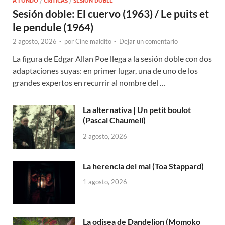
A FONDO
/
CRÍTICAS
/
SESIÓN DOBLE
Sesión doble: El cuervo (1963) / Le puits et
le pendule (1964)
2 agosto, 2026
-
por
Cine maldito
-
Dejar un comentario
La figura de Edgar Allan Poe llega a la sesión doble con dos
adaptaciones suyas: en primer lugar, una de uno de los
grandes expertos en recurrir al nombre del …
La alternativa | Un petit boulot
(Pascal Chaumeil)
2 agosto, 2026
La herencia del mal (Toa Stappard)
1 agosto, 2026
La odisea de Dandelion (Momoko