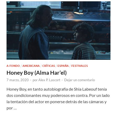
A FONDO
/
AMERICANA
/
CRÍTICAS
/
ESPAÑA
/
FESTIVALES
Honey Boy (Alma Har’el)
7 marzo, 2020
-
por
Alex P. Lascort
-
Dejar un comentario
Honey Boy, en tanto autobiografía de Shia Labeouf tenía
dos condicionantes muy poderosos en contra. Por un lado
la tentación del actor en ponerse detrás de las cámaras y
por …