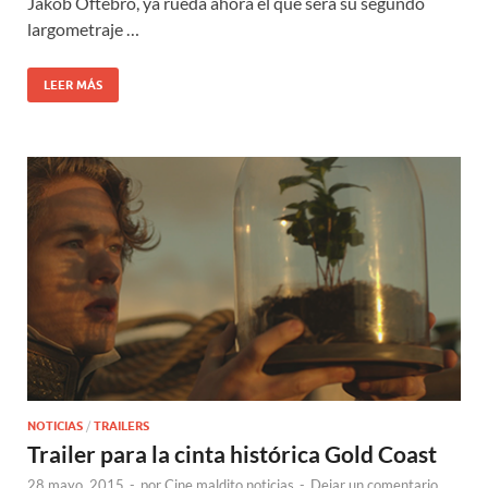
Jakob Oftebro, ya rueda ahora el que será su segundo
largometraje …
LEER MÁS
NOTICIAS
/
TRAILERS
Trailer para la cinta histórica Gold Coast
28 mayo, 2015
-
por
Cine maldito noticias
-
Dejar un comentario