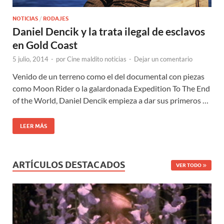
NOTICIAS
/
RODAJES
Daniel Dencik y la trata ilegal de esclavos
en Gold Coast
5 julio, 2014
-
por
Cine maldito noticias
-
Dejar un comentario
Venido de un terreno como el del documental con piezas
como Moon Rider o la galardonada Expedition To The End
of the World, Daniel Dencik empieza a dar sus primeros …
LEER MÁS
ARTÍCULOS DESTACADOS
VER TODO