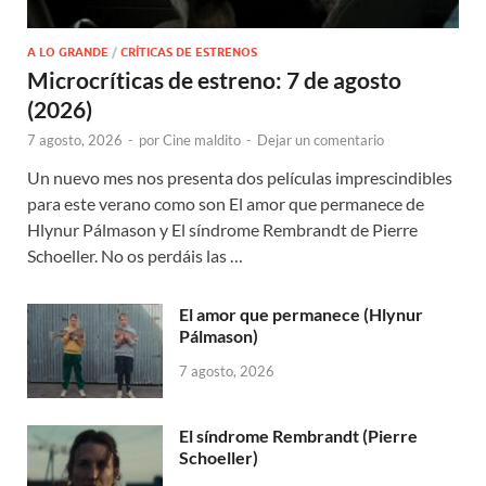
A LO GRANDE
/
CRÍTICAS DE ESTRENOS
Microcríticas de estreno: 7 de agosto
(2026)
7 agosto, 2026
-
por
Cine maldito
-
Dejar un comentario
Un nuevo mes nos presenta dos películas imprescindibles
para este verano como son El amor que permanece de
Hlynur Pálmason y El síndrome Rembrandt de Pierre
Schoeller. No os perdáis las …
El amor que permanece (Hlynur
Pálmason)
7 agosto, 2026
El síndrome Rembrandt (Pierre
Schoeller)