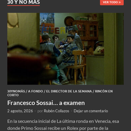
30 Y NO MÁS
VER TODO
30YNOMÁS
/
A FONDO
/
EL DIRECTOR DE LA SEMANA
/
RINCÓN EN
CORTO
Francesco Sossai… a examen
2 agosto, 2026
-
por
Rubén Collazos
-
Dejar un comentario
En la secuencia inicial de La última ronda en Venecia, esa
donde Primo Sossai recibe un Rolex por parte de la