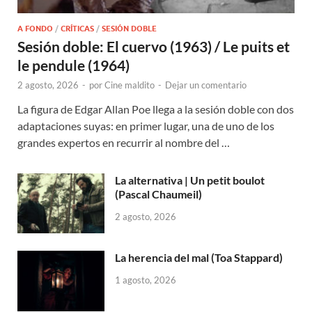
A FONDO
/
CRÍTICAS
/
SESIÓN DOBLE
Sesión doble: El cuervo (1963) / Le puits et
le pendule (1964)
2 agosto, 2026
-
por
Cine maldito
-
Dejar un comentario
La figura de Edgar Allan Poe llega a la sesión doble con dos
adaptaciones suyas: en primer lugar, una de uno de los
grandes expertos en recurrir al nombre del …
La alternativa | Un petit boulot
(Pascal Chaumeil)
2 agosto, 2026
La herencia del mal (Toa Stappard)
1 agosto, 2026