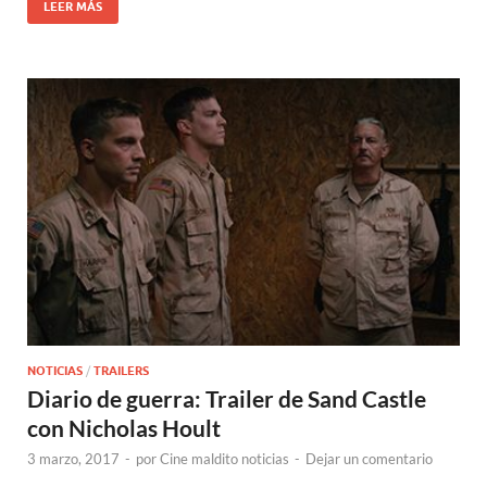
LEER MÁS
NOTICIAS
/
TRAILERS
Diario de guerra: Trailer de Sand Castle
con Nicholas Hoult
3 marzo, 2017
-
por
Cine maldito noticias
-
Dejar un comentario