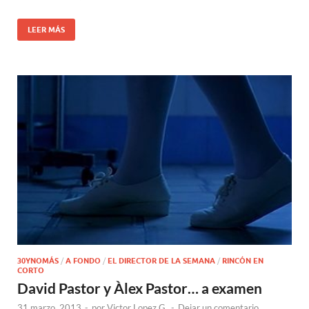
LEER MÁS
30YNOMÁS
/
A FONDO
/
EL DIRECTOR DE LA SEMANA
/
RINCÓN EN
CORTO
David Pastor y Àlex Pastor… a examen
31 marzo, 2013
-
por
Victor Lopez G.
-
Dejar un comentario