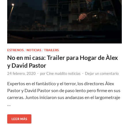
ESTRENOS
/
NOTICIAS
/
TRAILERS
No en mi casa: Trailer para Hogar de Àlex
y David Pastor
24 febrero, 2020
-
por
Cine maldito noticias
-
Dejar un comentario
Expertos en el fantástico y el terror, los directores Àlex
Pastor y David Pastor son de paso lento pero firme en sus
carreras. Juntos iniciaron sus andanzas en el largometraje
…
LEER MÁS