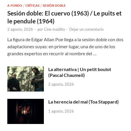
A FONDO
/
CRÍTICAS
/
SESIÓN DOBLE
Sesión doble: El cuervo (1963) / Le puits et
le pendule (1964)
2 agosto, 2026
-
por
Cine maldito
-
Dejar un comentario
La figura de Edgar Allan Poe llega a la sesión doble con dos
adaptaciones suyas: en primer lugar, una de uno de los
grandes expertos en recurrir al nombre del …
La alternativa | Un petit boulot
(Pascal Chaumeil)
2 agosto, 2026
La herencia del mal (Toa Stappard)
1 agosto, 2026