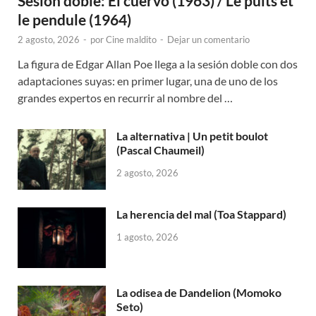
Sesión doble: El cuervo (1963) / Le puits et
le pendule (1964)
2 agosto, 2026
-
por
Cine maldito
-
Dejar un comentario
La figura de Edgar Allan Poe llega a la sesión doble con dos
adaptaciones suyas: en primer lugar, una de uno de los
grandes expertos en recurrir al nombre del …
La alternativa | Un petit boulot
(Pascal Chaumeil)
2 agosto, 2026
La herencia del mal (Toa Stappard)
1 agosto, 2026
La odisea de Dandelion (Momoko
Seto)