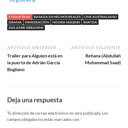
Un grito en la
oscuridad (Fred
Schepisi)
ETIQUETADA
BASADA EN HECHOS REALES
CINE AUSTRALIANO
DRAMA
INMIGRACIÓN
NOORA NIASARI
SHAYDA
ZAR AMIR-EBRAHIMI
ARTÍCULO ANTERIOR
ARTÍCULO SIGUIENTE
Trailer para Alguien está en
Rehana (Abdullah
la puerta de Adrián García
Mohammad Saad)
Bogliano
Deja una respuesta
Tu dirección de correo electrónico no será publicada.
Los
campos obligatorios están marcados con
*