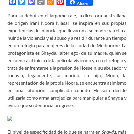
F
T
M
C
M
P
Share
a
w
a
o
e
i
Para su debut en el largometraje, la directora australiana
c
i
s
p
n
n
de origen iraní Noora Niasari se inspira en sus propias
e
t
t
y
e
t
b
t
o
L
a
e
experiencias de infancia, que llevaron a su madre y a ella a
o
e
d
i
m
r
huir de la violencia y el abuso y a residir durante un tiempo
o
r
o
n
e
e
en un refugio para mujeres de la ciudad de Melbourne. La
k
n
k
s
protagonista es Shayda, ‹alter ego› de su madre, quien se
t
encuentra al inicio de la película viviendo ya en el refugio y
trata de enfrentarse a la presión de Hossein, su abusador y
todavía, legalmente, su marido; su hija, Mona, la
representación de la propia Noora, se encuentra asimismo
en una situación complicada cuando Hossein decide
utilizarla como arma arrojadiza para manipular a Shayda y
evitar que su denuncia progrese.
El nivel de especificidad de lo que se narra en
Shayda
, más