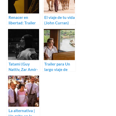
Renacer en
El viaje de tu vida
libertad: Trailer
(John Curran)
para Shayda
Tatami (Guy
Trailer para Un
Nattiv, Zar Amir-
largo viaje de
Ebrahimi)
Jonathan
Teplitzky con
Colin Firth
La alternativa |