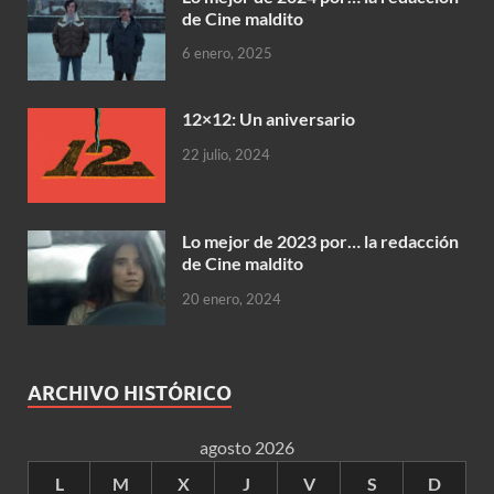
de Cine maldito
6 enero, 2025
12×12: Un aniversario
22 julio, 2024
Lo mejor de 2023 por… la redacción
de Cine maldito
20 enero, 2024
ARCHIVO HISTÓRICO
agosto 2026
L
M
X
J
V
S
D