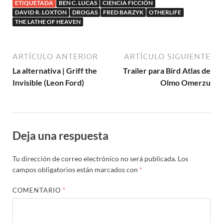
ETIQUETADA
BEN C. LUCAS
CIENCIA FICCIÓN
(2006)
DAVID R. LOXTON
DROGAS
FRED BARZYK
OTHERLIFE
THE LATHE OF HEAVEN
ARTÍCULO ANTERIOR
ARTÍCULO SIGUIENTE
La alternativa | Griff the
Trailer para Bird Atlas de
Invisible (Leon Ford)
Olmo Omerzu
Deja una respuesta
Tu dirección de correo electrónico no será publicada.
Los
campos obligatorios están marcados con
*
COMENTARIO
*