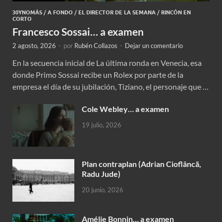
30YNOMÁS
/
A FONDO
/
EL DIRECTOR DE LA SEMANA
/
RINCÓN EN
CORTO
Francesco Sossai… a examen
2 agosto, 2026
-
por
Rubén Collazos
-
Dejar un comentario
En la secuencia inicial de La última ronda en Venecia, esa
donde Primo Sossai recibe un Rolex por parte de la
empresa el día de su jubilación, Tiziano, el personaje que …
Cole Webley… a examen
19 julio, 2026
Plan contraplan (Adrian Cioflâncã,
Radu Jude)
20 junio, 2026
Amélie Bonnin… a examen