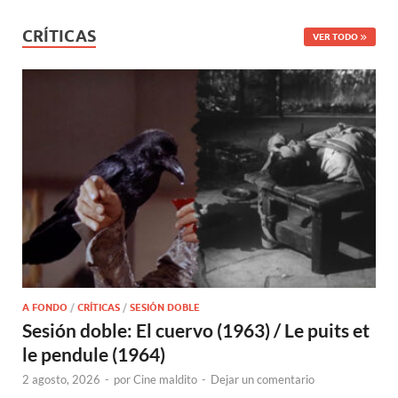
CRÍTICAS
VER TODO
A FONDO
/
CRÍTICAS
/
SESIÓN DOBLE
Sesión doble: El cuervo (1963) / Le puits et
le pendule (1964)
2 agosto, 2026
-
por
Cine maldito
-
Dejar un comentario