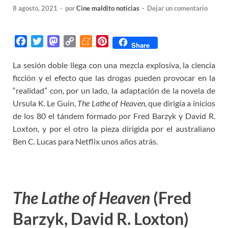
8 agosto, 2021
-
por
Cine maldito noticias
-
Dejar un comentario
F
T
M
C
M
P
Share
a
w
a
o
e
i
La sesión doble llega con una mezcla explosiva, la ciencia
c
i
s
p
n
n
ficción y el efecto que las drogas pueden provocar en la
e
t
t
y
e
t
b
t
o
L
a
e
“realidad” con, por un lado, la adaptación de la novela de
o
e
d
i
m
r
Ursula K. Le Guin,
The Lathe of Heaven
, que dirigía a inicios
o
r
o
n
e
e
de los 80 el tándem formado por Fred Barzyk y David R.
k
n
k
s
Loxton, y por el otro la pieza dirigida por el australiano
t
Ben C. Lucas para Netflix unos años atrás.
The Lathe of Heaven
(Fred
Barzyk, David R. Loxton)