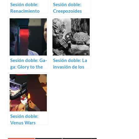
Sesión doble:
Sesión doble:
Renacimiento
Creepozoides
(2006) /
(1987) /
Wonderful Days
Inseminoid
(2003)
(1981)
Sesión doble: Ga-
Sesión doble: La
ga: Glory to the
invasión de los
Heroes (1986) /
hombres del
Death Machine
espacio (1957) /
(1994)
El ataque de los
cangrejos
gigantes (1957)
Sesión doble:
Venus Wars
(1989) /
Tekkonkinkreet