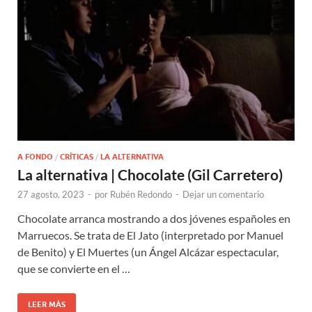
A FONDO
/
CRÍTICAS
/
LA ALTERNATIVA
La alternativa | Chocolate (Gil Carretero)
27 agosto, 2023
-
por
Rubén Redondo
-
Dejar un comentario
Chocolate arranca mostrando a dos jóvenes españoles en
Marruecos. Se trata de El Jato (interpretado por Manuel
de Benito) y El Muertes (un Ángel Alcázar espectacular,
que se convierte en el …
LEER MÁS