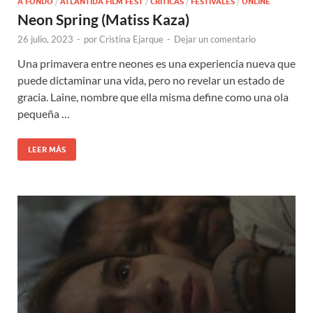
A FONDO
/
ATLÁNTIDA FILM FEST
/
CRÍTICAS
/
FESTIVALES
/
ONLINE
Neon Spring (Matiss Kaza)
26 julio, 2023
-
por
Cristina Ejarque
-
Dejar un comentario
Una primavera entre neones es una experiencia nueva que
puede dictaminar una vida, pero no revelar un estado de
gracia. Laine, nombre que ella misma define como una ola
pequeña …
LEER MÁS