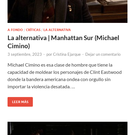
A FONDO
/
CRÍTICAS
/
LA ALTERNATIVA
La alternativa | Manhattan Sur (Michael
Cimino)
3 septiembre, 2023
-
por
Cristina Ejarque
-
Dejar un comentario
Michael Cimino es esa clase de hombre que tiene la
capacidad de moldear los personajes de Clint Eastwood
donde la bandera americana ondea con orgullo sin
importar la violencia desatada. …
LEER MÁS