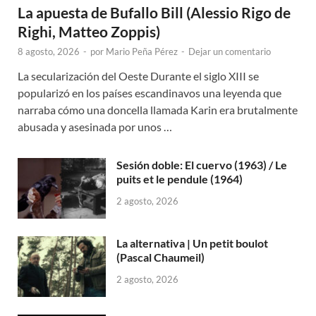
La apuesta de Bufallo Bill (Alessio Rigo de
Righi, Matteo Zoppis)
8 agosto, 2026
-
por
Mario Peña Pérez
-
Dejar un comentario
La secularización del Oeste Durante el siglo XIII se
popularizó en los países escandinavos una leyenda que
narraba cómo una doncella llamada Karin era brutalmente
abusada y asesinada por unos …
Sesión doble: El cuervo (1963) / Le
puits et le pendule (1964)
2 agosto, 2026
La alternativa | Un petit boulot
(Pascal Chaumeil)
2 agosto, 2026