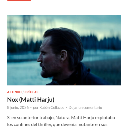
A FONDO
/
CRÍTICAS
Nox (Matti Harju)
8 junio, 2026
-
por
Rubén Collazos
-
Dejar un comentario
Si en su anterior trabajo, Natura, Matti Harju explotaba
los confines del thriller, que devenía mutante en sus