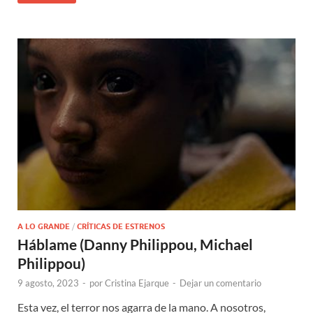
A LO GRANDE
/
CRÍTICAS DE ESTRENOS
Háblame (Danny Philippou, Michael
Philippou)
9 agosto, 2023
-
por
Cristina Ejarque
-
Dejar un comentario
Esta vez, el terror nos agarra de la mano. A nosotros,