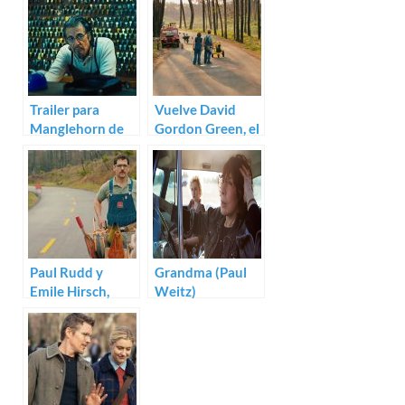
Trailer para
Vuelve David
Manglehorn de
Gordon Green, el
David Gordon
de antes: trailer
Green
de Prince
Avalanche
Paul Rudd y
Grandma (Paul
Emile Hirsch,
Weitz)
como el perro y el
gato: nuevo
trailer de Prince
Avalanche