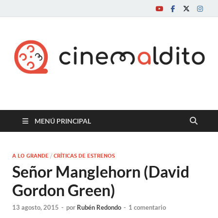
Cine maldito
MENÚ PRINCIPAL
A LO GRANDE
/
CRÍTICAS DE ESTRENOS
Señor Manglehorn (David
Gordon Green)
13 agosto, 2015
-
por
Rubén Redondo
-
1 comentario