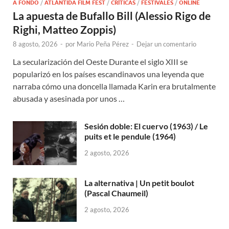
A FONDO
/
ATLÁNTIDA FILM FEST
/
CRÍTICAS
/
FESTIVALES
/
ONLINE
La apuesta de Bufallo Bill (Alessio Rigo de
Righi, Matteo Zoppis)
8 agosto, 2026
-
por
Mario Peña Pérez
-
Dejar un comentario
La secularización del Oeste Durante el siglo XIII se
popularizó en los países escandinavos una leyenda que
narraba cómo una doncella llamada Karin era brutalmente
abusada y asesinada por unos …
Sesión doble: El cuervo (1963) / Le
puits et le pendule (1964)
2 agosto, 2026
La alternativa | Un petit boulot
(Pascal Chaumeil)
2 agosto, 2026