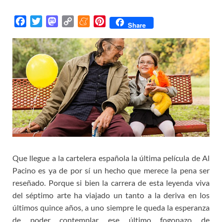
F
T
M
C
M
P
Share
a
w
a
o
e
i
c
i
s
p
n
n
e
t
t
y
e
t
b
t
o
L
a
e
o
e
d
i
m
r
o
r
o
n
e
e
k
n
k
s
t
Que llegue a la cartelera española la última película de Al
Pacino es ya de por sí un hecho que merece la pena ser
reseñado. Porque si bien la carrera de esta leyenda viva
del séptimo arte ha viajado un tanto a la deriva en los
últimos quince años, a uno siempre le queda la esperanza
de poder contemplar ese último fogonazo de