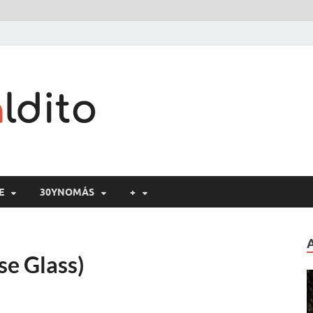
Cine maldito
E
30YNOMÁS
+
se Glass)