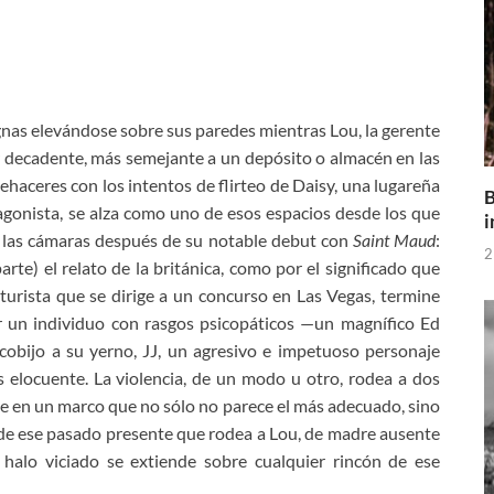
gnas elevándose sobre sus paredes mientras Lou, la gerente
gar decadente, más semejante a un depósito o almacén en las
aceres con los intentos de flirteo de Daisy, una lugareña
B
agonista, se alza como uno de esos espacios desde los que
i
 las cámaras después de su notable debut con
Saint Maud
:
2
rte) el relato de la británica, como por el significado que
turista que se dirige a un concurso en Las Vegas, termine
r un individuo con rasgos psicopáticos —un magnífico Ed
obijo a su yerno, JJ, un agresivo e impetuoso personaje
 elocuente. La violencia, de un modo u otro, rodea a dos
e en un marco que no sólo no parece el más adecuado, sino
 de ese pasado presente que rodea a Lou, de madre ausente
 halo viciado se extiende sobre cualquier rincón de ese