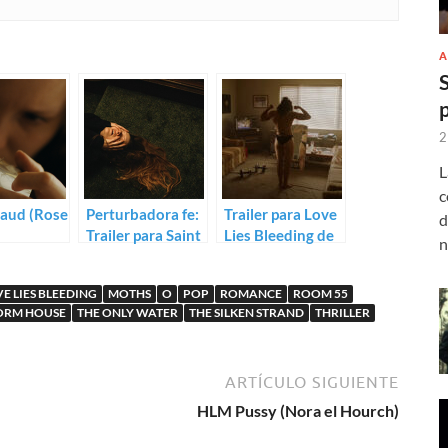
A
2
L
c
Maud (Rose
Perturbadora fe:
Trailer para Love
d
Trailer para Saint
Lies Bleeding de
n
Maud de Rose
Rose Glass
Glass
E LIES BLEEDING
MOTHS
O
POP
ROMANCE
ROOM 55
ORM HOUSE
THE ONLY WATER
THE SILKEN STRAND
THRILLER
ARTÍCULO SIGUIENTE
HLM Pussy (Nora el Hourch)