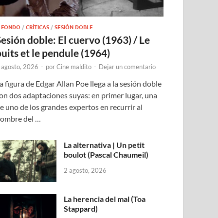
 FONDO
/
CRÍTICAS
/
SESIÓN DOBLE
Sesión doble: El cuervo (1963) / Le
puits et le pendule (1964)
 agosto, 2026
-
por
Cine maldito
-
Dejar un comentario
a figura de Edgar Allan Poe llega a la sesión doble
on dos adaptaciones suyas: en primer lugar, una
e uno de los grandes expertos en recurrir al
ombre del …
La alternativa | Un petit
boulot (Pascal Chaumeil)
2 agosto, 2026
La herencia del mal (Toa
Stappard)