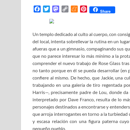
F
T
M
C
M
P
Share
a
w
a
o
e
i
c
i
s
p
n
n
e
t
t
y
e
t
Un templo dedicado al culto al cuerpo, con consi
b
t
o
L
a
e
del local, intenta sobrellevar la rutina en un lu
o
e
d
i
m
r
afueras que a un gimnasio, compaginando sus queh
o
r
o
n
e
e
que no parece interesar lo más mínimo a la prot
k
n
k
s
comprender el nuevo trabajo de Rose Glass tras
t
no tanto porque en él se pueda desarrollar (en pa
confiere al mismo. De hecho, que Jackie, una cul
trabajando en una galería de tiro regentada po
Harris—, precisamente padre de Lou, donde da c
interpretado por Dave Franco, resulta de lo más
personajes destinados a encontrarse y entenders
que arroja interrogantes en torno a la turbiedad
y escasa relación con una figura paterna cuyo
pequeño pueblo.