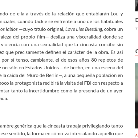
endo de ella a través de la relación que entablarán Lou y
E
niciales, cuando Jackie se enfrente a uno de los habituales
os labios
—cuyo título original,
Love Lies Bleeding
, cobra un
7
aleza del propio film— desliza una visceralidad donde se
 violencia con una sexualidad que la cineasta concibe sin
z que precisamente definen el carácter de la obra. Es así
 por sí tenso, cambiante, el de esos años 80 repletos de
 y no sólo en Estados Unidos —de hecho, en una escena del
n de la caída del Muro de Berlín—, a una pequeña población en
oco la protagonista recibirá la visita del FBI con respecto a
ntar tanto la incertidumbre como la presencia de un ayer
ada.
mbre genérica que la cineasta trabaja privilegiando tanto
 ese sentido, la forma en cómo va intercalando aquello que
A