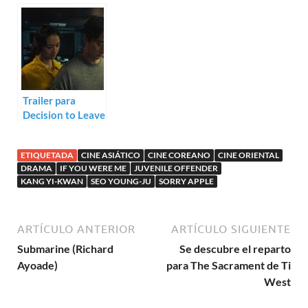
Ki-Duk
de Hirokazu
Koreeda
Trailer para
Decision to Leave
de Park Chan-
wook
ETIQUETADA
CINE ASIÁTICO
CINE COREANO
CINE ORIENTAL
DRAMA
IF YOU WERE ME
JUVENILE OFFENDER
KANG YI-KWAN
SEO YOUNG-JU
SORRY APPLE
ARTÍCULO ANTERIOR
ARTÍCULO SIGUIENTE
Submarine (Richard
Se descubre el reparto
Ayoade)
para The Sacrament de Ti
West