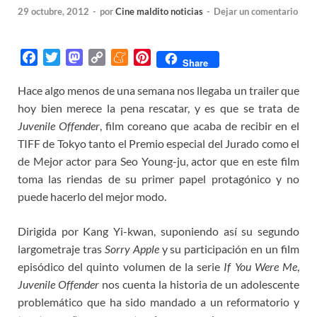
29 octubre, 2012
-
por
Cine maldito noticias
-
Dejar un comentario
F
T
M
C
M
P
Share
a
w
a
o
e
i
Hace algo menos de una semana nos llegaba un trailer que
c
i
s
p
n
n
hoy bien merece la pena rescatar, y es que se trata de
e
t
t
y
e
t
b
t
o
L
a
e
Juvenile Offender
, film coreano que acaba de recibir en el
o
e
d
i
m
r
TIFF de Tokyo tanto el Premio especial del Jurado como el
o
r
o
n
e
e
de Mejor actor para Seo Young-ju, actor que en este film
k
n
k
s
toma las riendas de su primer papel protagónico y no
t
puede hacerlo del mejor modo.
Dirigida por Kang Yi-kwan, suponiendo así su segundo
largometraje tras
Sorry Apple
y su participación en un film
episódico del quinto volumen de la serie
If You Were Me
,
Juvenile Offender
nos cuenta la historia de un adolescente
problemático que ha sido mandado a un reformatorio y