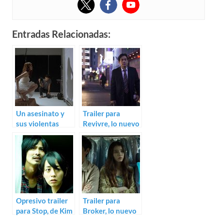
Entradas Relacionadas:
Un asesinato y
Trailer para
sus violentas
Revivre, lo nuevo
consecuencias:
de Im Kwon-taek
trailer de An
Ethics Lesson
Opresivo trailer
Trailer para
para Stop, de Kim
Broker, lo nuevo