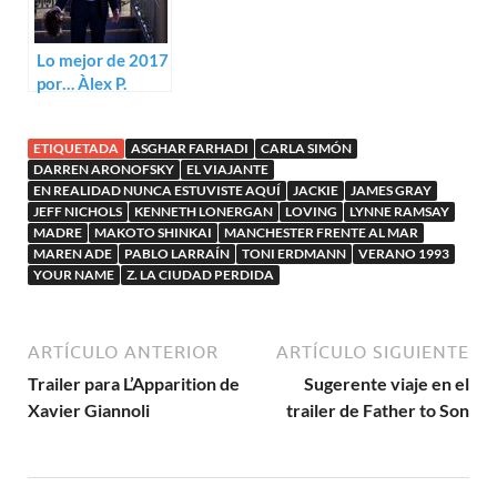
Lo mejor de 2017
por… Àlex P.
Lascort
ETIQUETADA
ASGHAR FARHADI
CARLA SIMÓN
DARREN ARONOFSKY
EL VIAJANTE
EN REALIDAD NUNCA ESTUVISTE AQUÍ
JACKIE
JAMES GRAY
JEFF NICHOLS
KENNETH LONERGAN
LOVING
LYNNE RAMSAY
MADRE
MAKOTO SHINKAI
MANCHESTER FRENTE AL MAR
MAREN ADE
PABLO LARRAÍN
TONI ERDMANN
VERANO 1993
YOUR NAME
Z. LA CIUDAD PERDIDA
ARTÍCULO ANTERIOR
ARTÍCULO SIGUIENTE
Trailer para L’Apparition de
Sugerente viaje en el
Xavier Giannoli
trailer de Father to Son