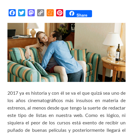
F
T
M
C
M
P
Share
a
w
a
o
e
i
c
i
s
p
n
n
e
t
t
y
e
t
b
t
o
L
a
e
o
e
d
i
m
r
o
r
o
n
e
e
k
n
k
s
t
2017 ya es historia y con él se va el que quizá sea uno de
los años cinematográficos más insulsos en materia de
estrenos, al menos desde que tengo la suerte de redactar
este tipo de listas en nuestra web. Como es lógico, ni
siquiera el peor de los cursos está exento de recibir un
puñado de buenas películas y posteriormente llegará el