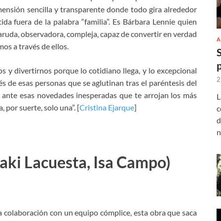
ensión sencilla y transparente donde todo gira alrededor
da fuera de la palabra “familia”. Es Bárbara Lennie quien
taruda, observadora, compleja, capaz de convertir en verdad
A
os a través de ellos.
 divertirnos porque lo cotidiano llega, y lo excepcional
2
és de esas personas que se aglutinan tras el paréntesis del
or ante esas novedades inesperadas que te arrojan los más
L
, por suerte, solo una”. [
Cristina Ejarque
]
c
d
n
saki Lacuesta, Isa Campo)
 colaboración con un equipo cómplice, esta obra que saca