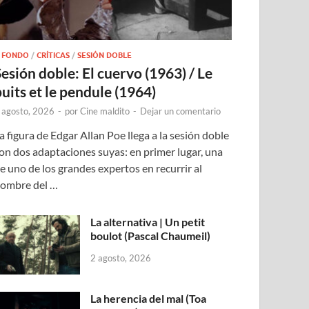
 FONDO
/
CRÍTICAS
/
SESIÓN DOBLE
Sesión doble: El cuervo (1963) / Le
puits et le pendule (1964)
 agosto, 2026
-
por
Cine maldito
-
Dejar un comentario
a figura de Edgar Allan Poe llega a la sesión doble
on dos adaptaciones suyas: en primer lugar, una
e uno de los grandes expertos en recurrir al
ombre del …
La alternativa | Un petit
boulot (Pascal Chaumeil)
2 agosto, 2026
La herencia del mal (Toa