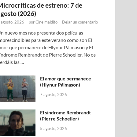
Microcríticas de estreno: 7 de
agosto (2026)
 agosto, 2026
-
por
Cine maldito
-
Dejar un comentario
n nuevo mes nos presenta dos películas
mprescindibles para este verano como son El
mor que permanece de Hlynur Pálmason y El
índrome Rembrandt de Pierre Schoeller. No os
erdáis las …
El amor que permanece
(Hlynur Pálmason)
7 agosto, 2026
El síndrome Rembrandt
(Pierre Schoeller)
5 agosto, 2026