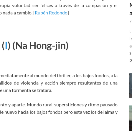
opia voluntad ser felices a través de la compasión y el
lo nada a cambio. [
Rubén Redondo
]
7
U
i
(
I
)
(Na Hong-jin)
a
s
p
diatamente al mundo del thriller, a los bajos fondos, a la
llidos de violencia y acción siempre resultantes de una
e una tormenta se tratara.
to y aparte. Mundo rural, supersticiones y ritmo pausado
e nuevo hacia los bajos fondos pero esta vez los del alma y