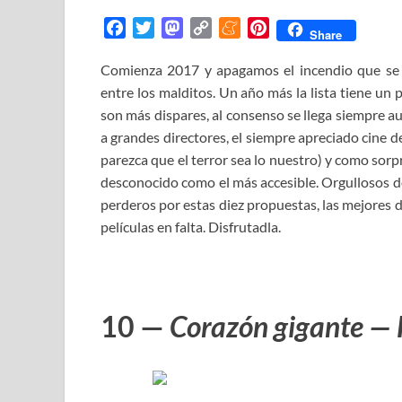
F
T
M
C
M
P
Share
a
w
a
o
e
i
Comienza 2017 y apagamos el incendio que se
c
i
s
p
n
n
entre los malditos. Un año más la lista tiene un
e
t
t
y
e
t
b
t
o
L
a
e
son más dispares, al consenso se llega siempre a
o
e
d
i
m
r
a grandes directores, el siempre apreciado cine 
o
r
o
n
e
e
parezca que el terror sea lo nuestro) y como sorp
k
n
k
s
desconocido como el más accesible. Orgullosos d
t
perderos por estas diez propuestas, las mejores 
películas en falta. Disfrutadla.
10 —
Corazón gigante — 