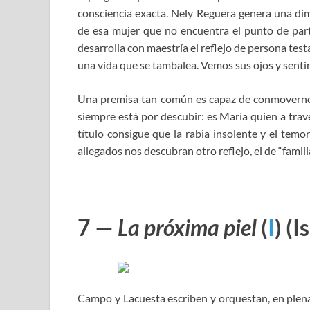
consciencia exacta. Nely Reguera genera una dim
de esa mujer que no encuentra el punto de parti
desarrolla con maestría el reflejo de persona tes
una vida que se tambalea. Vemos sus ojos y sentim
Una premisa tan común es capaz de conmovernos y
siempre está por descubir: es María quien a trav
título consigue que la rabia insolente y el tem
allegados nos descubran otro reflejo, el de “familia
7 —
La próxima piel
(
I
)
(I
Campo y Lacuesta escriben y orquestan, en plena