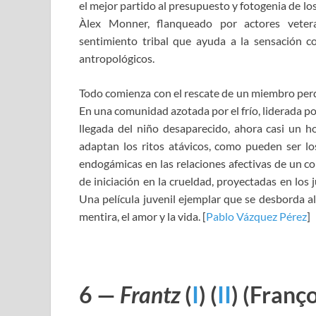
el mejor partido al presupuesto y fotogenia de l
Àlex Monner, flanqueado por actores vetera
sentimiento tribal que ayuda a la sensación c
antropológicos.
Todo comienza con el rescate de un miembro perdi
En una comunidad azotada por el frío, liderada por
llegada del niño desaparecido, ahora casi un ho
adaptan los ritos atávicos, como pueden ser l
endogámicas en las relaciones afectivas de un c
de iniciación en la crueldad, proyectadas en los
Una película juvenil ejemplar que se desborda al
mentira, el amor y la vida. [
Pablo Vázquez Pérez
]
6 —
Frantz
(
I
) (
II
)
(Franç