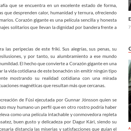
grafía que se encuentra en un excelente estado de forma,
las que desprenden calor, humanidad y ternura, ofreciendo
E
arios. Corazón gigante es una película sencilla y honesta
jes solitarios que llevan la dignidad por bandera frente a
7
ra las peripecias de este friki. Sus alegrías, sus penas, su
esilusiones, y por tanto, su alumbramiento a ese mundo
a humildad. El hecho que convierte a Corazón gigante en una
ar la vida cotidiana de este bonachón sin emitir ningún tipo
emente mostrando su realidad cotidiana con una mirada
situaciones magnéticas que resultan más que cercanas.
recreación de Fúsi ejecutada por Gunnar Jónsson quien se
azo muy humano un perfil que en otro rostro podría haber
 eleva como una película intachable y conmovedora repleta
atez, buen gusto y delicadeza por Dagur Kári, siendo su
cesaria distancia las miserias y satisfacciones que guían el
A