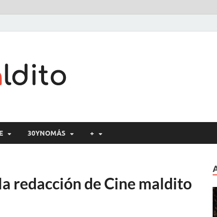
Cine maldito
E
30YNOMÁS
+
la redacción de Cine maldito