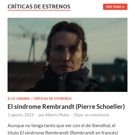
CRÍTICAS DE ESTRENOS
VER TODO
A LO GRANDE
/
CRÍTICAS DE ESTRENOS
El síndrome Rembrandt (Pierre Schoeller)
5 agosto, 2026
-
por
Alberto Mulas
-
Dejar un comentario
Aunque no tenga tanto que ver con el de Stendhal, el
título El síndrome Rembrandt (Rembrandt en francés)