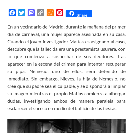
F
T
M
C
M
P
Share
a
w
a
o
e
i
En un vecindario de Madrid, durante la mañana del primer
c
i
s
p
n
n
día de carnaval, una mujer aparece asesinada en su casa.
e
t
t
y
e
t
b
t
o
L
a
e
Cuando el joven investigador Matías es asignado al caso,
o
e
d
i
m
r
descubre que la fallecida era una prestamista usurera, con
o
r
o
n
e
e
lo que comienza a sospechar de sus deudores. Tras
k
n
k
s
aparecer en la escena del crimen para intentar recuperar
t
su pipa, Nemesio, uno de ellos, será detenido de
inmediato. Sin embargo, Nieves, la hija de Nemesio, no
cree que su padre sea el culpable, y se dispondrá a limpiar
su imagen mientras el propio Matías comienza a albergar
dudas, investigando ambos de manera paralela para
esclarecer el suceso en medio del bullicio de las fiestas.