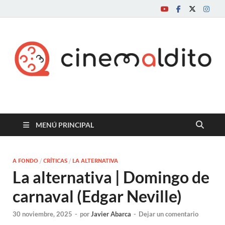
Cine maldito
MENÚ PRINCIPAL
A FONDO
/
CRÍTICAS
/
LA ALTERNATIVA
La alternativa | Domingo de
carnaval (Edgar Neville)
30 noviembre, 2025
-
por
Javier Abarca
-
Dejar un comentario