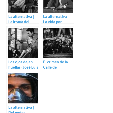
La alternativa |
La alternativa |
La ironía del
La vida por
dinero (Edgar
delante
Neville, Guy
(Fernando
Lefranc)
Fernán Gómez)
Los ojos dejan
El crimen de la
huellas (José Luis
Calle de
Sáenz de
Bordadores
Heredia)
(Edgar Neville)
La alternativa |
Del poder