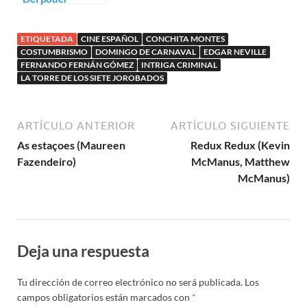
(Zaván)
ETIQUETADA
CINE ESPAÑOL
CONCHITA MONTES
COSTUMBRISMO
DOMINGO DE CARNAVAL
EDGAR NEVILLE
FERNANDO FERNÁN GÓMEZ
INTRIGA CRIMINAL
LA TORRE DE LOS SIETE JOROBADOS
ARTÍCULO ANTERIOR
ARTÍCULO SIGUIENTE
As estaçoes (Maureen
Redux Redux (Kevin
Fazendeiro)
McManus, Matthew
McManus)
Deja una respuesta
Tu dirección de correo electrónico no será publicada.
Los
campos obligatorios están marcados con
*