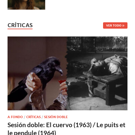
CRÍTICAS
VER TODO
A FONDO
/
CRÍTICAS
/
SESIÓN DOBLE
Sesión doble: El cuervo (1963) / Le puits et
le pendule (1964)