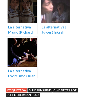
La alternativa |
La alternativa |
Magic (Richard
Ju-on (Takashi
Attenborough)
Shimizu)
La alternativa |
Exorcismo (Juan
Bosch)
ETIQUETADA
BLUE SUNSHINE
CINE DE TERROR
JEFF LIEBERMAN
LSD