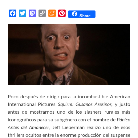
F
T
M
C
M
P
Share
a
w
a
o
e
i
c
i
s
p
n
n
e
t
t
y
e
t
b
t
o
L
a
e
o
e
d
i
m
r
o
r
o
n
e
e
k
n
k
s
t
Poco después de dirigir para la incombustible American
International Pictures
Squirm: Gusanos Asesinos,
y justo
antes de mostrarnos uno de los slashers rurales más
iconográficos para su subgénero con el nombre de
Pánico
Antes del Amanecer
, Jeff Lieberman realizó uno de esos
thrillers ocultos entre la enorme producción del suspense