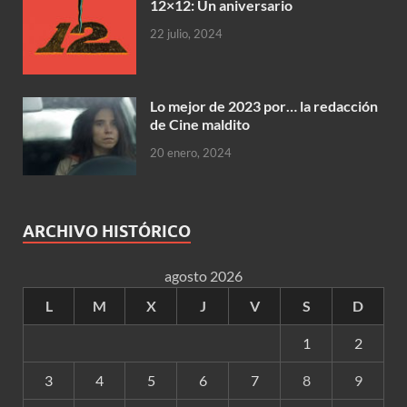
12×12: Un aniversario
22 julio, 2024
Lo mejor de 2023 por… la redacción
de Cine maldito
20 enero, 2024
ARCHIVO HISTÓRICO
agosto 2026
L
M
X
J
V
S
D
1
2
3
4
5
6
7
8
9