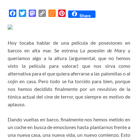
F
T
M
C
M
P
Share
a
w
a
o
e
i
c
i
s
p
n
n
e
t
t
y
e
t
Hoy tocaba hablar de una película de posesiones en
b
t
o
L
a
e
o
e
d
i
m
r
barcos en alta mar. Se estrena
La posesión de Mary
y
o
r
o
n
e
e
queríamos algo a la altura (argumental, que no hemos
k
n
k
s
visto la película para valorar) que nos sirva como
t
alternativa para el que quiera aferrarse a las palomitas o al
cojín en casa. Pero todo se ha torcido para bien, porque
nos hemos decidido finalmente por un revulsivo de la
tónica actual del cine de terror, que siempre es motivo de
aplauso.
Dando vueltas en barco, finalmente nos hemos metido en
un coche en busca de emociones hasta plantarnos frente a
una nueva casa, una nueva vida, un nuevo comienzo. Esto