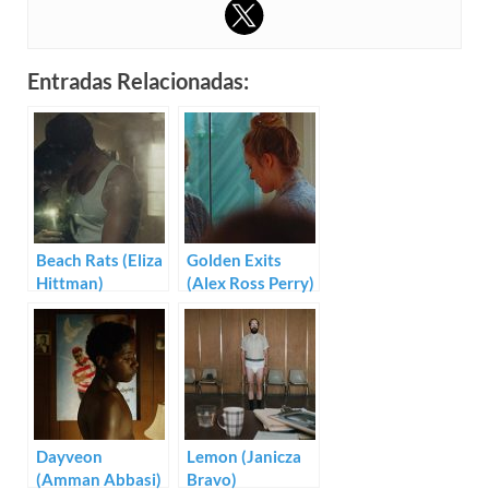
Entradas Relacionadas:
Beach Rats (Eliza
Golden Exits
Hittman)
(Alex Ross Perry)
Dayveon
Lemon (Janicza
(Amman Abbasi)
Bravo)