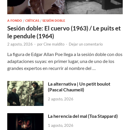
A FONDO
/
CRÍTICAS
/
SESIÓN DOBLE
Sesión doble: El cuervo (1963) / Le puits et
le pendule (1964)
2 agosto, 2026
-
por
Cine maldito
-
Dejar un comentario
La figura de Edgar Allan Poe llega a la sesión doble con dos
adaptaciones suyas: en primer lugar, una de uno de los
grandes expertos en recurrir al nombre del …
La alternativa | Un petit boulot
(Pascal Chaumeil)
2 agosto, 2026
La herencia del mal (Toa Stappard)
1 agosto, 2026