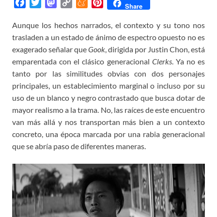
F
T
M
C
M
P
Share
a
w
a
o
e
i
Aunque los hechos narrados, el contexto y su tono nos
c
i
s
p
n
n
trasladen a un estado de ánimo de espectro opuesto no es
e
t
t
y
e
t
b
t
o
L
a
e
exagerado señalar que
Gook
, dirigida por Justin Chon, está
o
e
d
i
m
r
emparentada con el clásico generacional
Clerks
. Ya no es
o
r
o
n
e
e
tanto por las similitudes obvias con dos personajes
k
n
k
s
principales, un establecimiento marginal o incluso por su
t
uso de un blanco y negro contrastado que busca dotar de
mayor realismo a la trama. No, las raíces de este encuentro
van más allá y nos transportan más bien a un contexto
concreto, una época marcada por una rabia generacional
que se abría paso de diferentes maneras.