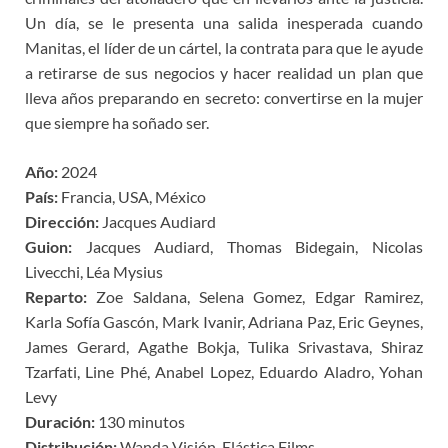
Un día, se le presenta una salida inesperada cuando
Manitas, el líder de un cártel, la contrata para que le ayude
a retirarse de sus negocios y hacer realidad un plan que
lleva años preparando en secreto: convertirse en la mujer
que siempre ha soñado ser.
Año:
2024
País:
Francia, USA, México
Dirección:
Jacques Audiard
Guion:
Jacques Audiard, Thomas Bidegain, Nicolas
Livecchi, Léa Mysius
Reparto:
Zoe Saldana, Selena Gomez, Edgar Ramirez,
Karla Sofía Gascón, Mark Ivanir, Adriana Paz, Eric Geynes,
James Gerard, Agathe Bokja, Tulika Srivastava, Shiraz
Tzarfati, Line Phé, Anabel Lopez, Eduardo Aladro, Yohan
Levy
Duración:
130 minutos
Distribución:
Wanda Visión, Elástica Films