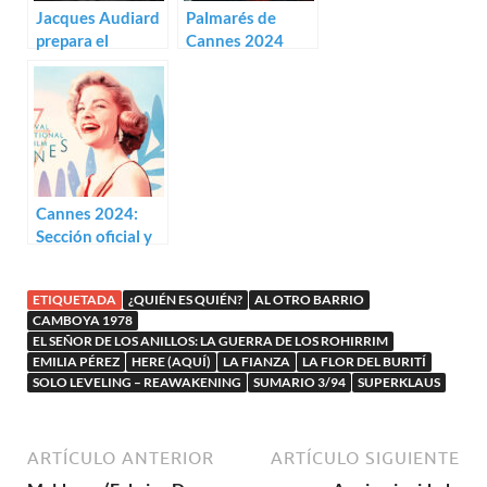
Jacques Audiard
Palmarés de
prepara el
Cannes 2024
musical trans
Emilia Pérez
Cannes 2024:
Sección oficial y
paralelas
ETIQUETADA
¿QUIÉN ES QUIÉN?
AL OTRO BARRIO
CAMBOYA 1978
EL SEÑOR DE LOS ANILLOS: LA GUERRA DE LOS ROHIRRIM
EMILIA PÉREZ
HERE (AQUÍ)
LA FIANZA
LA FLOR DEL BURITÍ
SOLO LEVELING – REAWAKENING
SUMARIO 3/94
SUPERKLAUS
ARTÍCULO ANTERIOR
ARTÍCULO SIGUIENTE