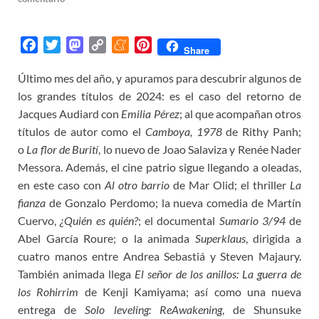
F
T
M
C
M
P
Share
a
w
a
o
e
i
Último mes del año, y apuramos para descubrir algunos de
c
i
s
p
n
n
los grandes títulos de 2024: es el caso del retorno de
e
t
t
y
e
t
b
t
o
L
a
e
Jacques Audiard con
Emilia Pérez
; al que acompañan otros
o
e
d
i
m
r
títulos de autor como el
Camboya, 1978
de Rithy Panh;
o
r
o
n
e
e
o
La flor de Burití
, lo nuevo de Joao Salaviza y Renée Nader
k
n
k
s
Messora. Además, el cine patrio sigue llegando a oleadas,
t
en este caso con
Al otro barrio
de Mar Olid; el thriller
La
fianza
de Gonzalo Perdomo; la nueva comedia de Martín
Cuervo,
¿Quién es quién?
; el documental
Sumario 3/94
de
Abel García Roure; o la animada
Superklaus
, dirigida a
cuatro manos entre Andrea Sebastiá y Steven Majaury.
También animada llega
El señor de los anillos: La guerra de
los Rohirrim
de Kenji Kamiyama; así como una nueva
entrega de
Solo leveling: ReAwakening
, de Shunsuke