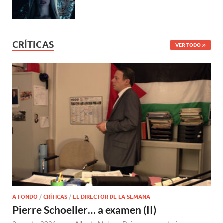
CRÍTICAS
VER TODO
A FONDO
/
CRÍTICAS
/
EL DIRECTOR DE LA SEMANA
Pierre Schoeller… a examen (II)