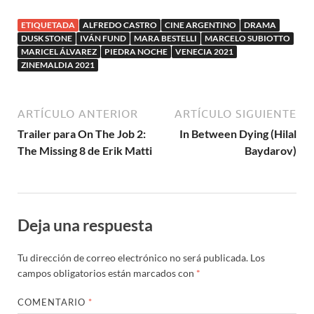
ETIQUETADA
ALFREDO CASTRO
CINE ARGENTINO
DRAMA
DUSK STONE
IVÁN FUND
MARA BESTELLI
MARCELO SUBIOTTO
MARICEL ÁLVAREZ
PIEDRA NOCHE
VENECIA 2021
ZINEMALDIA 2021
ARTÍCULO ANTERIOR
ARTÍCULO SIGUIENTE
Trailer para On The Job 2:
In Between Dying (Hilal
The Missing 8 de Erik Matti
Baydarov)
Deja una respuesta
Tu dirección de correo electrónico no será publicada.
Los
campos obligatorios están marcados con
*
COMENTARIO
*