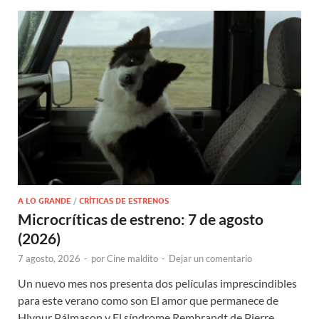
A LO GRANDE
/
CRÍTICAS DE ESTRENOS
Microcríticas de estreno: 7 de agosto
(2026)
7 agosto, 2026
-
por
Cine maldito
-
Dejar un comentario
Un nuevo mes nos presenta dos películas imprescindibles
para este verano como son El amor que permanece de
Hlynur Pálmason y El síndrome Rembrandt de Pierre