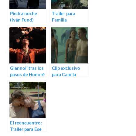
Piedra noche
Trailer para
(Iván Fund)
Familia
sumergida, debut
de María Alché
Giannoli tras los
Clip exclusivo
pasos de Honoré
para Camila
de Balzac: Trailer
saldrá esta noche
de Illusions
de Inés María
perdues
Barrionuevo
El reencuentro:
Trailer para Ese
fin de semana