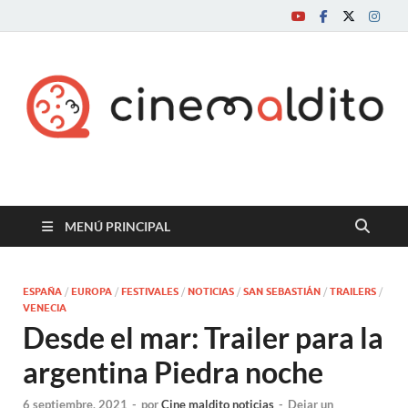
Cine maldito
MENÚ PRINCIPAL
ESPAÑA
/
EUROPA
/
FESTIVALES
/
NOTICIAS
/
SAN SEBASTIÁN
/
TRAILERS
/
VENECIA
Desde el mar: Trailer para la
argentina Piedra noche
6 septiembre, 2021
-
por
Cine maldito noticias
-
Dejar un