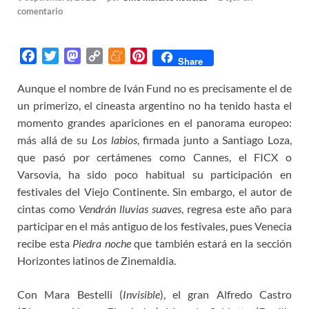
comentario
F
T
M
C
M
P
Share
a
w
a
o
e
i
Aunque el nombre de Iván Fund no es precisamente el de
c
i
s
p
n
n
un primerizo, el cineasta argentino no ha tenido hasta el
e
t
t
y
e
t
b
t
o
L
a
e
momento grandes apariciones en el panorama europeo:
o
e
d
i
m
r
más allá de su
Los labios
, firmada junto a Santiago Loza,
o
r
o
n
e
e
que pasó por certámenes como Cannes, el FICX o
k
n
k
s
Varsovia, ha sido poco habitual su participación en
t
festivales del Viejo Continente. Sin embargo, el autor de
cintas como
Vendrán lluvias suaves
, regresa este año para
participar en el más antiguo de los festivales, pues Venecia
recibe esta
Piedra noche
que también estará en la sección
Horizontes latinos de Zinemaldia.
Con Mara Bestelli (
Invisible
), el gran Alfredo Castro