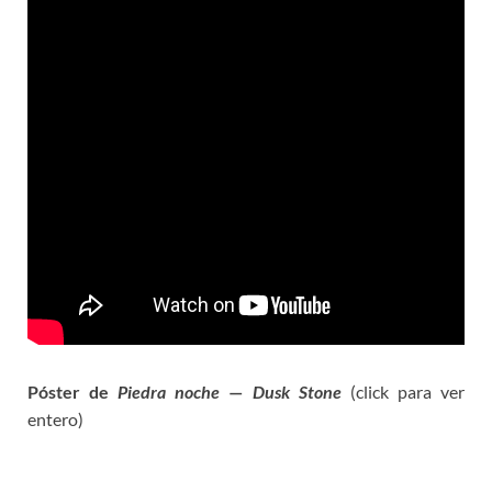
Póster de
Piedra noche
—
Dusk Stone
(click para ver
entero)