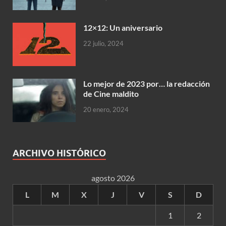
12×12: Un aniversario
22 julio, 2024
Lo mejor de 2023 por… la redacción
de Cine maldito
20 enero, 2024
ARCHIVO HISTÓRICO
agosto 2026
L
M
X
J
V
S
D
1
2