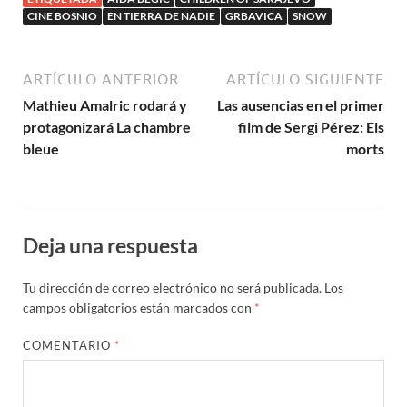
completo
CINE BOSNIO
EN TIERRA DE NADIE
GRBAVICA
SNOW
ARTÍCULO ANTERIOR
ARTÍCULO SIGUIENTE
Mathieu Amalric rodará y
Las ausencias en el primer
protagonizará La chambre
film de Sergi Pérez: Els
bleue
morts
Deja una respuesta
Tu dirección de correo electrónico no será publicada.
Los
campos obligatorios están marcados con
*
COMENTARIO
*