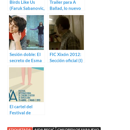
Birds Like Us
Trailer para A
(Faruk Sabanovic,
Ballad, lo nuevo
Amela Cuhara)
de Aida Begić
Sesión doble: El
FIC Xixón 2012:
secreto de Esma
Sección oficial (I)
(2006) / Snow
(2008)
El cartel del
Festival de
Cinema d’Autor
de Barcelona, al
ETIQUETADA
AIDA BEGIĆ
CHILDREN OF SARAJEVO