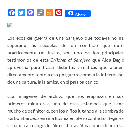
F
T
M
C
M
P
Share
a
w
a
o
e
i
c
i
s
p
n
n
e
t
t
y
e
t
Los ecos de guerra de una Sarajevo que todavía no ha
b
t
o
L
a
e
superado las secuelas de un conflicto que duró
o
e
d
i
m
r
prácticamente un lustro, son uno de los principales
o
r
o
n
e
e
testimonios de esta
Children of Sarajevo
que Aida Begić
k
n
k
s
aprovecha para tratar distintas temáticas que aluden
t
directamente tanto a esa posguerra como a la integración
de una cultura, la islámica, en el país balcánico.
Con imágenes de archivo que nos emplazan en sus
primeros minutos a una de esas estampas que tiene
mucho de definitorio, con los niños jugando a la sombra de
los bombardeos en una Bosnia en pleno conflicto, Begić va
situando a lo largo del film distintas filmaciones donde esa