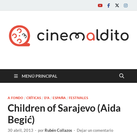
Cine maldito
MENÚ PRINCIPAL
A FONDO
/
CRÍTICAS
/
D'A
/
ESPAÑA
/
FESTIVALES
Children of Sarajevo (Aida
Begić)
30 abril, 2013
-
por
Rubén Collazos
-
Dejar un comentario