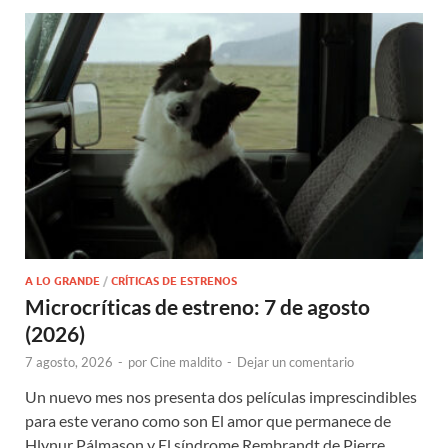
A LO GRANDE
/
CRÍTICAS DE ESTRENOS
Microcríticas de estreno: 7 de agosto
(2026)
7 agosto, 2026
-
por
Cine maldito
-
Dejar un comentario
Un nuevo mes nos presenta dos películas imprescindibles
para este verano como son El amor que permanece de
Hlynur Pálmason y El síndrome Rembrandt de Pierre