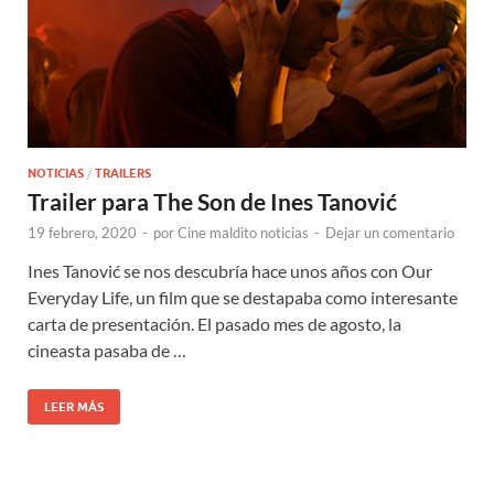
NOTICIAS
/
TRAILERS
Trailer para The Son de Ines Tanović
19 febrero, 2020
-
por
Cine maldito noticias
-
Dejar un comentario
Ines Tanović se nos descubría hace unos años con Our
Everyday Life, un film que se destapaba como interesante
carta de presentación. El pasado mes de agosto, la
cineasta pasaba de …
LEER MÁS