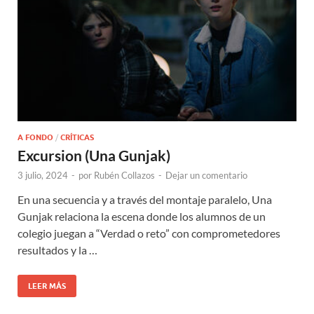
A FONDO
/
CRÍTICAS
Excursion (Una Gunjak)
3 julio, 2024
-
por
Rubén Collazos
-
Dejar un comentario
En una secuencia y a través del montaje paralelo, Una
Gunjak relaciona la escena donde los alumnos de un
colegio juegan a “Verdad o reto” con comprometedores
resultados y la …
LEER MÁS