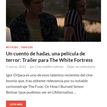
NOTICIAS
/
TRAILERS
Un cuento de hadas, una película de
terror: Trailer para The White Fortress
5 marzo, 2022
-
por
Cine maldito noticias
-
Dejar un comentario
Igor Drljaca es uno de esos talentos recientes del cine
bosnio que, tras obtener relevancia por su notable
cortometraje The Fuse: Or How I Burned Simon
Bolivar (que pudimos ver en L’Alternativa …
LEER MÁS