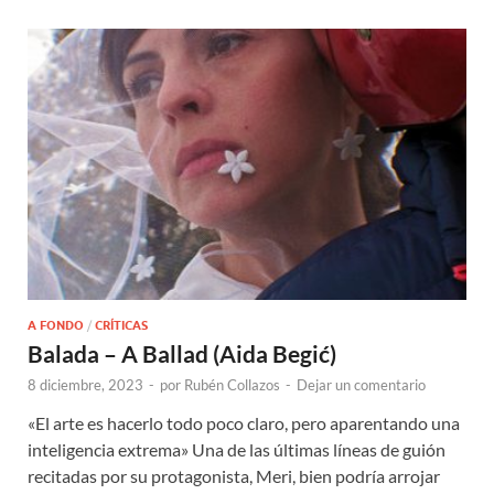
A FONDO
/
CRÍTICAS
Balada – A Ballad (Aida Begić)
8 diciembre, 2023
-
por
Rubén Collazos
-
Dejar un comentario
«El arte es hacerlo todo poco claro, pero aparentando una
inteligencia extrema» Una de las últimas líneas de guión
recitadas por su protagonista, Meri, bien podría arrojar