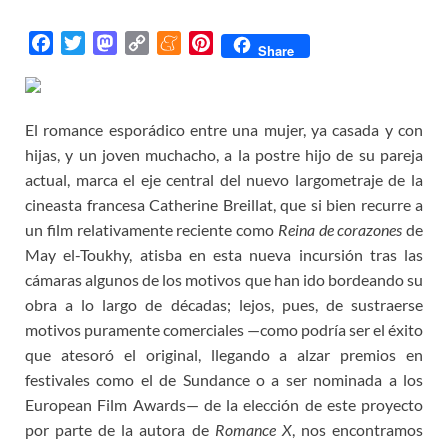
F
T
M
C
M
P
Share
a
w
a
o
e
i
c
i
s
p
n
n
e
t
t
y
e
t
El romance esporádico entre una mujer, ya casada y con
b
t
o
L
a
e
hijas, y un joven muchacho, a la postre hijo de su pareja
o
e
d
i
m
r
actual, marca el eje central del nuevo largometraje de la
o
r
o
n
e
e
cineasta francesa Catherine Breillat, que si bien recurre a
k
n
k
s
un film relativamente reciente como
Reina de corazones
de
t
May el-Toukhy, atisba en esta nueva incursión tras las
cámaras algunos de los motivos que han ido bordeando su
obra a lo largo de décadas; lejos, pues, de sustraerse
motivos puramente comerciales —como podría ser el éxito
que atesoró el original, llegando a alzar premios en
festivales como el de Sundance o a ser nominada a los
European Film Awards— de la elección de este proyecto
por parte de la autora de
Romance X
, nos encontramos