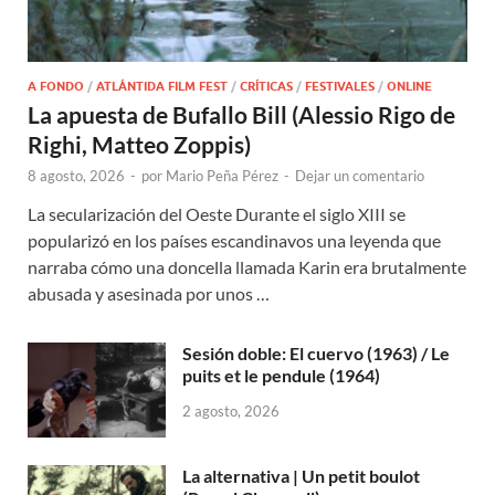
A FONDO
/
ATLÁNTIDA FILM FEST
/
CRÍTICAS
/
FESTIVALES
/
ONLINE
La apuesta de Bufallo Bill (Alessio Rigo de
Righi, Matteo Zoppis)
8 agosto, 2026
-
por
Mario Peña Pérez
-
Dejar un comentario
La secularización del Oeste Durante el siglo XIII se
popularizó en los países escandinavos una leyenda que
narraba cómo una doncella llamada Karin era brutalmente
abusada y asesinada por unos …
Sesión doble: El cuervo (1963) / Le
puits et le pendule (1964)
2 agosto, 2026
La alternativa | Un petit boulot