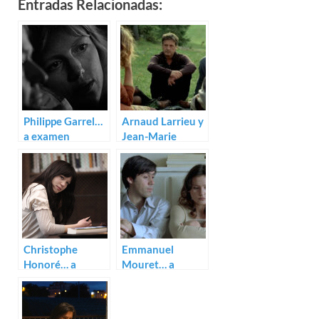
Entradas Relacionadas:
Philippe Garrel…
Arnaud Larrieu y
a examen
Jean-Marie
Larrieu… a
examen
Christophe
Emmanuel
Honoré… a
Mouret… a
examen
examen