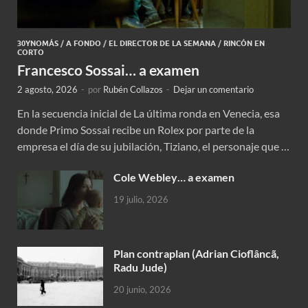
30YNOMÁS
/
A FONDO
/
EL DIRECTOR DE LA SEMANA
/
RINCÓN EN
CORTO
Francesco Sossai… a examen
2 agosto, 2026
-
por
Rubén Collazos
-
Dejar un comentario
En la secuencia inicial de La última ronda en Venecia, esa
donde Primo Sossai recibe un Rolex por parte de la
empresa el día de su jubilación, Tiziano, el personaje que …
Cole Webley… a examen
19 julio, 2026
Plan contraplan (Adrian Cioflâncã,
Radu Jude)
20 junio, 2026