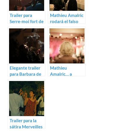
Trailer para
Mathieu Amalric
Serre-moi fort de
rodará el falso
Mathieu Amalric
biopic Barbara
Elegante trailer
Mathieu
para Barbara de
Amalric… a
Mathieu Amalric
examen
Trailer para la
sátira Merveilles