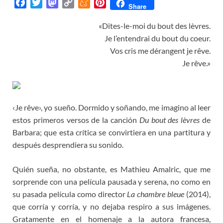
F
T
M
C
M
P
Share
a
w
a
o
e
i
«Dites-le-moi du bout des lèvres.
c
i
s
p
n
n
e
t
t
y
e
Je l’entendrai du bout du coeur.
t
b
t
o
L
a
e
Vos cris me dérangent je rêve.
o
e
d
i
m
r
Je rêve.»
o
r
o
n
e
e
k
n
k
s
t
‹Je rêve›, yo sueño. Dormido y soñando, me imagino al leer
estos primeros versos de la canción
Du bout des lèvres
de
Barbara; que esta crítica se convirtiera en una partitura y
después desprendiera su sonido.
Quién sueña, no obstante, es Mathieu Amalric, que me
sorprende con una película pausada y serena, no como en
su pasada película como director
La chambre bleue
(2014),
que corría y corría, y no dejaba respiro a sus imágenes.
Gratamente en el homenaje a la autora francesa,