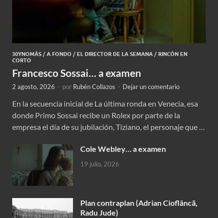
30YNOMÁS
/
A FONDO
/
EL DIRECTOR DE LA SEMANA
/
RINCÓN EN
CORTO
Francesco Sossai… a examen
2 agosto, 2026
-
por
Rubén Collazos
-
Dejar un comentario
En la secuencia inicial de La última ronda en Venecia, esa
donde Primo Sossai recibe un Rolex por parte de la
empresa el día de su jubilación, Tiziano, el personaje que …
Cole Webley… a examen
19 julio, 2026
Plan contraplan (Adrian Cioflâncã,
Radu Jude)