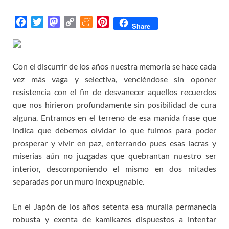
F
T
M
C
M
P
Share
a
w
a
o
e
i
c
i
s
p
n
n
e
t
t
y
e
t
Con el discurrir de los años nuestra memoria se hace cada
b
t
o
L
a
e
vez más vaga y selectiva, venciéndose sin oponer
o
e
d
i
m
r
resistencia con el fin de desvanecer aquellos recuerdos
o
r
o
n
e
e
que nos hirieron profundamente sin posibilidad de cura
k
n
k
s
alguna. Entramos en el terreno de esa manida frase que
t
indica que debemos olvidar lo que fuimos para poder
prosperar y vivir en paz, enterrando pues esas lacras y
miserias aún no juzgadas que quebrantan nuestro ser
interior, descomponiendo el mismo en dos mitades
separadas por un muro inexpugnable.
En el Japón de los años setenta esa muralla permanecía
robusta y exenta de kamikazes dispuestos a intentar