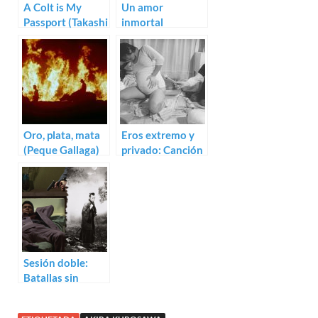
A Colt is My
Un amor
Passport (Takashi
inmortal
Nomura)
(Keisuke
Kinoshita)
Oro, plata, mata
Eros extremo y
(Peque Gallaga)
privado: Canción
de amor (Kazuo
Hara)
Sesión doble:
Batallas sin
honor ni
humanidad