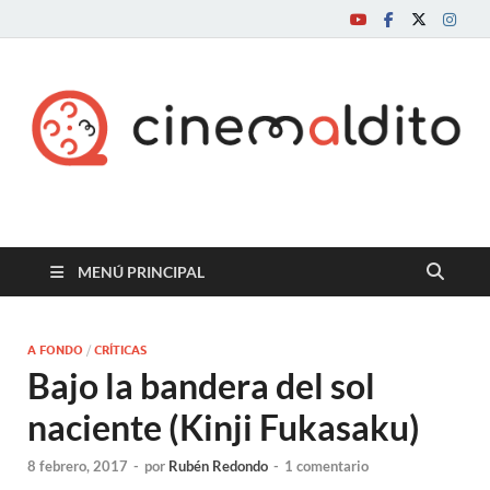
Cine maldito
MENÚ PRINCIPAL
A FONDO
/
CRÍTICAS
Bajo la bandera del sol
naciente (Kinji Fukasaku)
8 febrero, 2017
-
por
Rubén Redondo
-
1 comentario