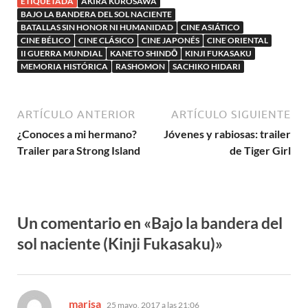
ETIQUETADA
AKIRA KUROSAWA
(1973) / Priest of
BAJO LA BANDERA DEL SOL NACIENTE
Darkness (1936)
BATALLAS SIN HONOR NI HUMANIDAD
CINE ASIÁTICO
CINE BÉLICO
CINE CLÁSICO
CINE JAPONÉS
CINE ORIENTAL
II GUERRA MUNDIAL
KANETO SHINDŌ
KINJI FUKASAKU
MEMORIA HISTÓRICA
RASHOMON
SACHIKO HIDARI
ARTÍCULO ANTERIOR
ARTÍCULO SIGUIENTE
¿Conoces a mi hermano?
Jóvenes y rabiosas: trailer
Trailer para Strong Island
de Tiger Girl
Un comentario en «Bajo la bandera del
sol naciente (Kinji Fukasaku)»
dice:
marisa
25 mayo, 2017 a las 21:06