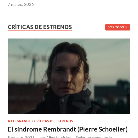
7 marzo, 2026
CRÍTICAS DE ESTRENOS
VER TODO
A LO GRANDE
/
CRÍTICAS DE ESTRENOS
El síndrome Rembrandt (Pierre Schoeller)
5 agosto, 2026
-
por
Alberto Mulas
-
Dejar un comentario