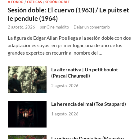
A FONDO
/
CRÍTICAS
/
SESIÓN DOBLE
Sesión doble: El cuervo (1963) / Le puits et
le pendule (1964)
2 agosto, 2026
-
por
Cine maldito
-
Dejar un comentario
La figura de Edgar Allan Poe llega a la sesión doble con dos
adaptaciones suyas: en primer lugar, una de uno de los
grandes expertos en recurrir al nombre del …
La alternativa | Un petit boulot
(Pascal Chaumeil)
2 agosto, 2026
La herencia del mal (Toa Stappard)
1 agosto, 2026
La odisea de Dandelion (Momoko