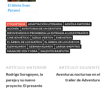
El idiota (Ivan
Pyryev)
ETIQUETADA
ADAPTACIÓN LITERARIA
ADIÓS A MATIORA
AGONÍA
AVENTURAS DE UN DENTISTA
BIENVENIDOS O PROHIBIDA LA ENTRADA A LOS EXTRAÑOS
CINE SOVIÉTICO
DZIGA VERTOV
EISENSTEIN
EL ÁRBOL DE LOS SUEÑOS
EL ÁRBOL DE LOS ZUECOS
ELEM KLIMOV
GERMAN KLIMOV
LARISA SHEPITKO
MASACRE VEN Y MIRA
VALENTIN RASPUTIN
ARTÍCULO ANTERIOR
ARTÍCULO SIGUIENTE
Rodrigo Sorogoyen, la
Aventuras nocturnas en el
pareja y su nuevo
trailer de Adventure
proyecto: El presente