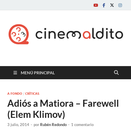
Cine maldito
MENÚ PRINCIPAL
A FONDO
/
CRÍTICAS
Adiós a Matiora – Farewell
(Elem Klimov)
3 julio, 2014
-
por
Rubén Redondo
-
1 comentario