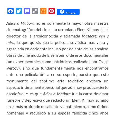
F
T
M
C
M
P
Share
a
w
a
o
e
i
Adiós a Matiora
no es solamente la mayor obra maestra
c
i
s
p
n
n
cinematográfica del cineasta ucraniano Elem Klimov (si el
e
t
t
y
e
t
b
t
o
L
a
e
director de la archiconocida y aclamada
Masacre: ven y
o
e
d
i
m
r
mira,
la que quizás sea la película soviética más vista y
o
r
o
n
e
e
agasajada en occidente incluso por delante de las arcaicas
k
n
k
s
obras de cine mudo de Eisenstein o de esos documentales
t
tan experimentales como patrióticos realizados por Dziga
Vertov), sino que fundamentalmente nos encontramos
ante una película única en su especie, puesto que este
monumento del séptimo arte soviético encierra un
aspecto íntimamente personal que aún hoy produce cierto
escalofrío. Y es que
Adiós a Matiora
fue la carta de amor
fúnebre y depresiva que redactó un Elem Klimov sumido
en el más profundo desaliento y abatimiento, como último
homenaje y recuerdo a su esposa fallecida cinco años