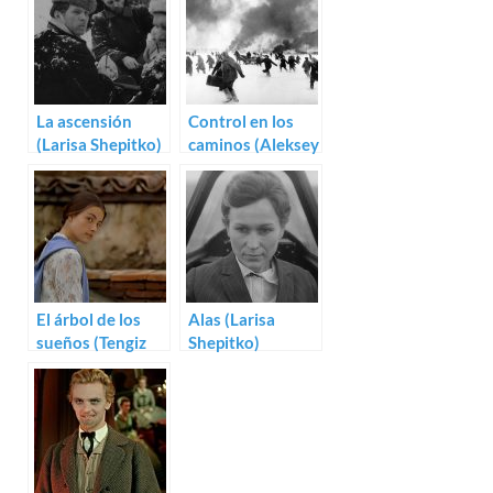
La ascensión
Control en los
(Larisa Shepitko)
caminos (Aleksey
German)
El árbol de los
Alas (Larisa
sueños (Tengiz
Shepitko)
Abuladze)