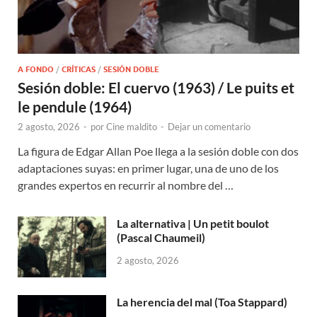
A FONDO
/
CRÍTICAS
/
SESIÓN DOBLE
Sesión doble: El cuervo (1963) / Le puits et
le pendule (1964)
2 agosto, 2026
-
por
Cine maldito
-
Dejar un comentario
La figura de Edgar Allan Poe llega a la sesión doble con dos
adaptaciones suyas: en primer lugar, una de uno de los
grandes expertos en recurrir al nombre del …
La alternativa | Un petit boulot
(Pascal Chaumeil)
2 agosto, 2026
La herencia del mal (Toa Stappard)