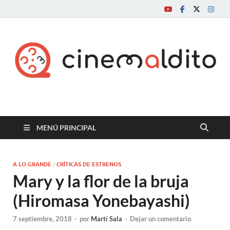
Cine maldito
MENÚ PRINCIPAL
A LO GRANDE
/
CRÍTICAS DE ESTRENOS
Mary y la flor de la bruja
(Hiromasa Yonebayashi)
7 septiembre, 2018
-
por
Martí Sala
-
Dejar un comentario