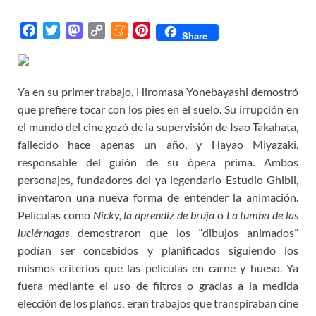
F
T
M
C
M
P
Share
a
w
a
o
e
i
c
i
s
p
n
n
e
t
t
y
e
t
Ya en su primer trabajo, Hiromasa Yonebayashi demostró
b
t
o
L
a
e
que prefiere tocar con los pies en el suelo. Su irrupción en
o
e
d
i
m
r
el mundo del cine gozó de la supervisión de Isao Takahata,
o
r
o
n
e
e
fallecido hace apenas un año, y Hayao Miyazaki,
k
n
k
s
responsable del guión de su ópera prima. Ambos
t
personajes, fundadores del ya legendario Estudio Ghibli,
inventaron una nueva forma de entender la animación.
Películas como
Nicky, la aprendiz de bruja
o
La tumba de las
luciérnagas
demostraron que los “dibujos animados”
podían ser concebidos y planificados siguiendo los
mismos criterios que las películas en carne y hueso. Ya
fuera mediante el uso de filtros o gracias a la medida
elección de los planos, eran trabajos que transpiraban cine