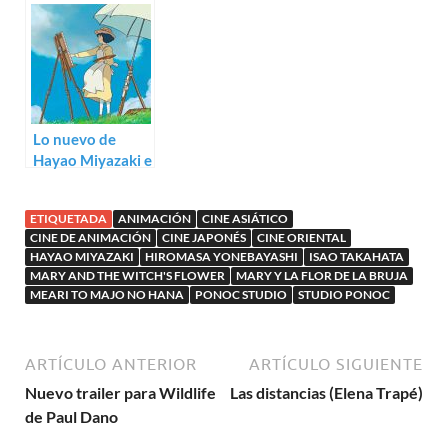
la animada The
(Hiromasa
Imaginary
Yonebayashi)
Lo nuevo de
Hayao Miyazaki e
Isao Takahata, ya
con pósters
ETIQUETADA
ANIMACIÓN
CINE ASIÁTICO
CINE DE ANIMACIÓN
CINE JAPONÉS
CINE ORIENTAL
HAYAO MIYAZAKI
HIROMASA YONEBAYASHI
ISAO TAKAHATA
MARY AND THE WITCH'S FLOWER
MARY Y LA FLOR DE LA BRUJA
MEARI TO MAJO NO HANA
PONOC STUDIO
STUDIO PONOC
ARTÍCULO ANTERIOR
ARTÍCULO SIGUIENTE
Nuevo trailer para Wildlife
Las distancias (Elena Trapé)
de Paul Dano