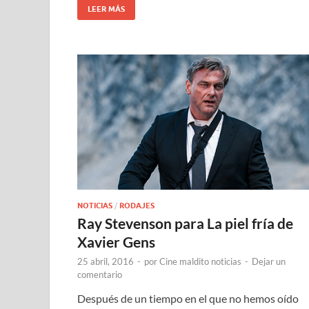
LEER MÁS
NOTICIAS
/
RODAJES
Ray Stevenson para La piel fría de
Xavier Gens
25 abril, 2016
-
por
Cine maldito noticias
-
Dejar un
comentario
Después de un tiempo en el que no hemos oído