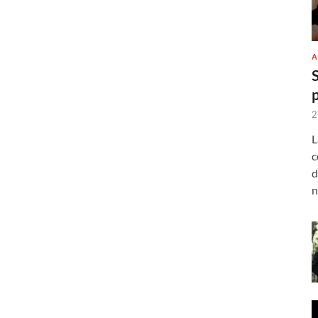
A
2
L
c
d
n