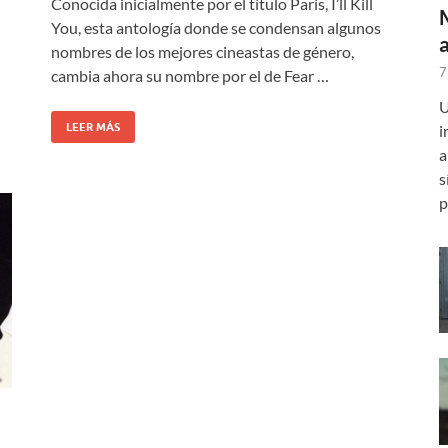
Conocida inicialmente por el título Paris, I’ll Kill
You, esta antología donde se condensan algunos
nombres de los mejores cineastas de género,
7
cambia ahora su nombre por el de Fear …
U
LEER MÁS
i
a
s
p