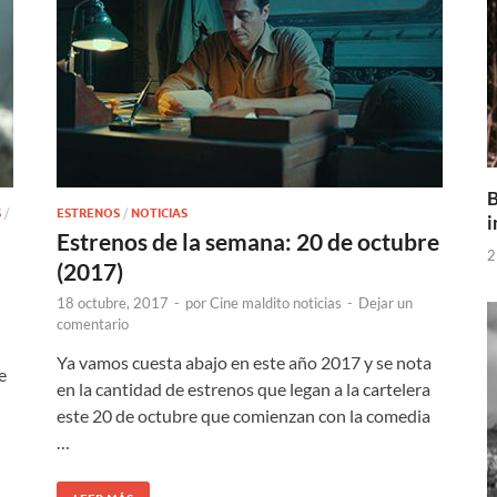
B
S
/
ESTRENOS
/
NOTICIAS
i
Estrenos de la semana: 20 de octubre
2
(2017)
18 octubre, 2017
-
por
Cine maldito noticias
-
Dejar un
comentario
Ya vamos cuesta abajo en este año 2017 y se nota
e
en la cantidad de estrenos que legan a la cartelera
este 20 de octubre que comienzan con la comedia
…