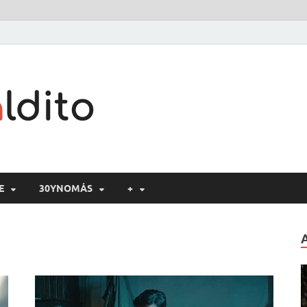
Cine maldito
E
30YNOMÁS
+