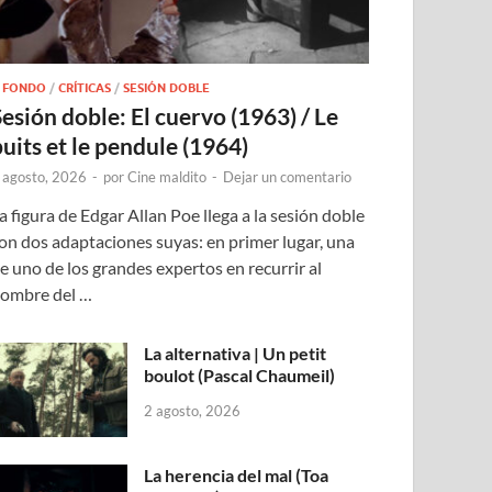
 FONDO
/
CRÍTICAS
/
SESIÓN DOBLE
Sesión doble: El cuervo (1963) / Le
puits et le pendule (1964)
 agosto, 2026
-
por
Cine maldito
-
Dejar un comentario
a figura de Edgar Allan Poe llega a la sesión doble
on dos adaptaciones suyas: en primer lugar, una
e uno de los grandes expertos en recurrir al
ombre del …
La alternativa | Un petit
boulot (Pascal Chaumeil)
2 agosto, 2026
La herencia del mal (Toa