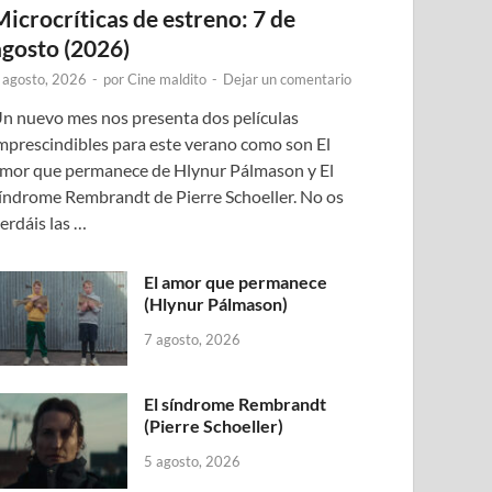
Microcríticas de estreno: 7 de
agosto (2026)
 agosto, 2026
-
por
Cine maldito
-
Dejar un comentario
n nuevo mes nos presenta dos películas
mprescindibles para este verano como son El
mor que permanece de Hlynur Pálmason y El
índrome Rembrandt de Pierre Schoeller. No os
erdáis las …
El amor que permanece
(Hlynur Pálmason)
7 agosto, 2026
El síndrome Rembrandt
(Pierre Schoeller)
5 agosto, 2026