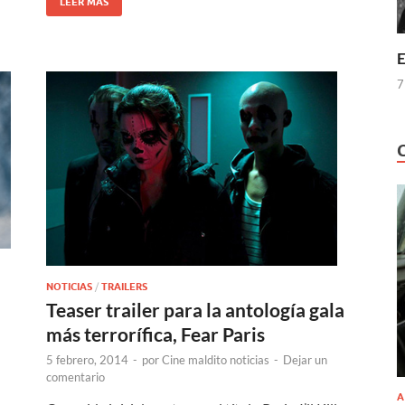
LEER MÁS
E
7
NOTICIAS
/
TRAILERS
Teaser trailer para la antología gala
más terrorífica, Fear Paris
5 febrero, 2014
-
por
Cine maldito noticias
-
Dejar un
comentario
A