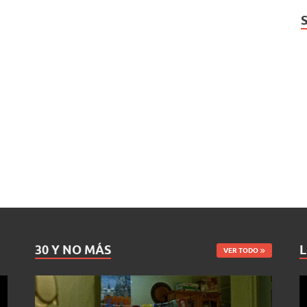
30 Y NO MÁS
L
VER TODO