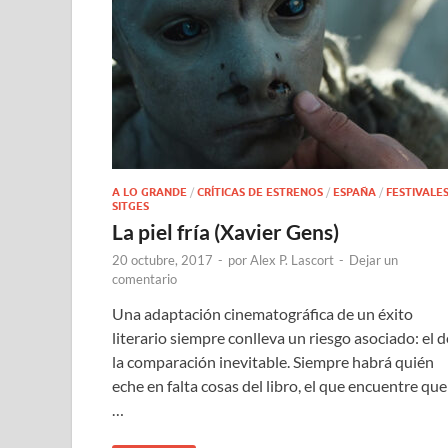
A LO GRANDE
/
CRÍTICAS DE ESTRENOS
/
ESPAÑA
/
FESTIVALE
SITGES
La piel fría (Xavier Gens)
20 octubre, 2017
-
por
Alex P. Lascort
-
Dejar un
comentario
Una adaptación cinematográfica de un éxito
literario siempre conlleva un riesgo asociado: el d
la comparación inevitable. Siempre habrá quién
eche en falta cosas del libro, el que encuentre que
…