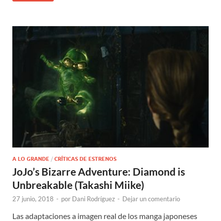
A LO GRANDE
/
CRÍTICAS DE ESTRENOS
JoJo’s Bizarre Adventure: Diamond is
Unbreakable (Takashi Miike)
27 junio, 2018
-
por
Dani Rodríguez
-
Dejar un comentario
Las adaptaciones a imagen real de los manga japoneses