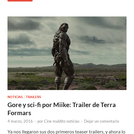
NOTICIAS
/
TRAILERS
Gore y sci-fi por Miike: Trailer de Terra
Formars
4 marzo, 2016
-
por
Cine maldito noticias
-
Dejar un comentario
Ya nos llegaron sus dos primeros teaser trailers, y ahora lo