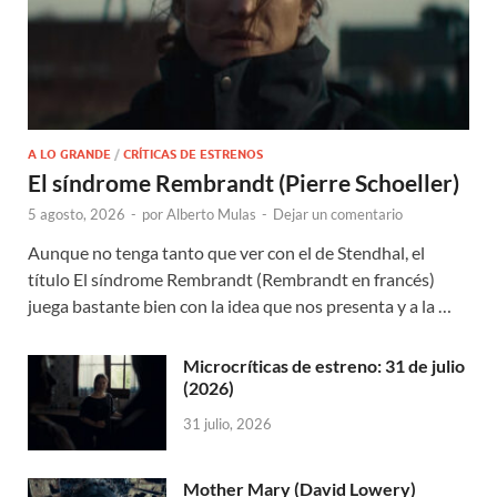
A LO GRANDE
/
CRÍTICAS DE ESTRENOS
El síndrome Rembrandt (Pierre Schoeller)
5 agosto, 2026
-
por
Alberto Mulas
-
Dejar un comentario
Aunque no tenga tanto que ver con el de Stendhal, el
título El síndrome Rembrandt (Rembrandt en francés)
juega bastante bien con la idea que nos presenta y a la …
Microcríticas de estreno: 31 de julio
(2026)
31 julio, 2026
Mother Mary (David Lowery)