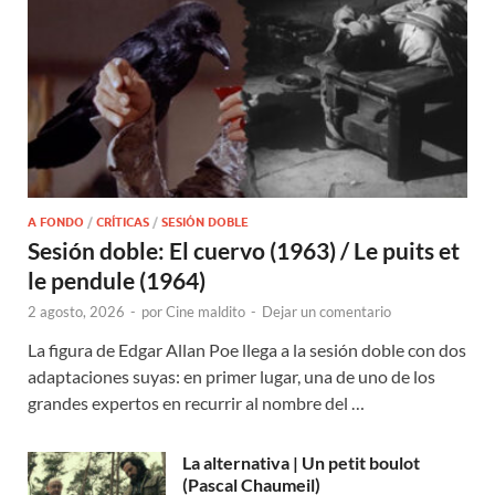
A FONDO
/
CRÍTICAS
/
SESIÓN DOBLE
Sesión doble: El cuervo (1963) / Le puits et
le pendule (1964)
2 agosto, 2026
-
por
Cine maldito
-
Dejar un comentario
La figura de Edgar Allan Poe llega a la sesión doble con dos
adaptaciones suyas: en primer lugar, una de uno de los
grandes expertos en recurrir al nombre del …
La alternativa | Un petit boulot
(Pascal Chaumeil)