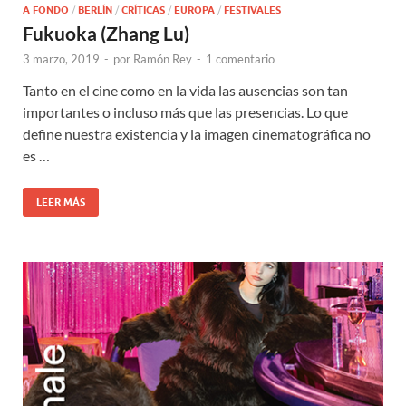
A FONDO
/
BERLÍN
/
CRÍTICAS
/
EUROPA
/
FESTIVALES
Fukuoka (Zhang Lu)
3 marzo, 2019
-
por
Ramón Rey
-
1 comentario
Tanto en el cine como en la vida las ausencias son tan
importantes o incluso más que las presencias. Lo que
define nuestra existencia y la imagen cinematográfica no
es …
LEER MÁS