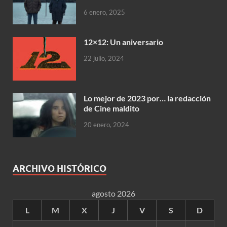
6 enero, 2025
12×12: Un aniversario
22 julio, 2024
Lo mejor de 2023 por… la redacción
de Cine maldito
20 enero, 2024
ARCHIVO HISTÓRICO
agosto 2026
L
M
X
J
V
S
D