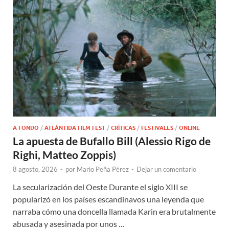
A FONDO
/
ATLÁNTIDA FILM FEST
/
CRÍTICAS
/
FESTIVALES
/
ONLINE
La apuesta de Bufallo Bill (Alessio Rigo de
Righi, Matteo Zoppis)
8 agosto, 2026
-
por
Mario Peña Pérez
-
Dejar un comentario
La secularización del Oeste Durante el siglo XIII se
popularizó en los países escandinavos una leyenda que
narraba cómo una doncella llamada Karin era brutalmente
abusada y asesinada por unos …