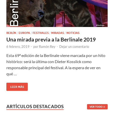
BERLÍN
/
EUROPA
/
FESTIVALES
/
MIRADAS
/
NOTICIAS
Una mirada previa a la Berlinale 2019
6 febrero, 2019
-
por
Ramón Rey
-
Dejar un comentario
Esta 69ª edición de la Berlinale viene marcada por un hito
histórico: será la última con Dieter Kosslick como
responsable principal del festival. A la espera de ver en
qué …
LEER MÁS
ARTÍCULOS DESTACADOS
VER TODO