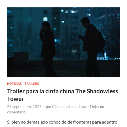
NOTICIAS
/
TRAILERS
Trailer para la cinta china The Shadowless
Tower
27 septiembre, 2023
-
por
Cine maldito noticias
-
Dejar un
comentario
Si bien no demasiado conocido de fronteras para adentro