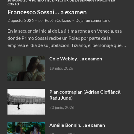
30YNOMÁS
/
A FONDO
/
EL DIRECTOR DE LA SEMANA
/
RINCÓN EN
CORTO
Francesco Sossai… a examen
2 agosto, 2026
-
por
Rubén Collazos
-
Dejar un comentario
En la secuencia inicial de La última ronda en Venecia, esa
donde Primo Sossai recibe un Rolex por parte de la
empresa el día de su jubilación, Tiziano, el personaje que …
Cole Webley… a examen
19 julio, 2026
Plan contraplan (Adrian Cioflâncã,
Radu Jude)
20 junio, 2026
Amélie Bonnin… a examen