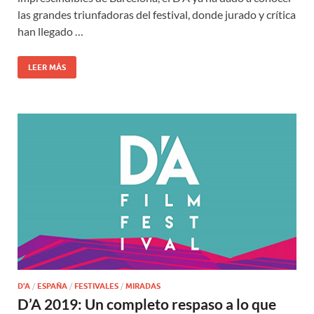
las grandes triunfadoras del festival, donde jurado y crítica
han llegado …
LEER MÁS
D'A
/
ESPAÑA
/
FESTIVALES
/
MIRADAS
D’A 2019: Un completo respaso a lo que