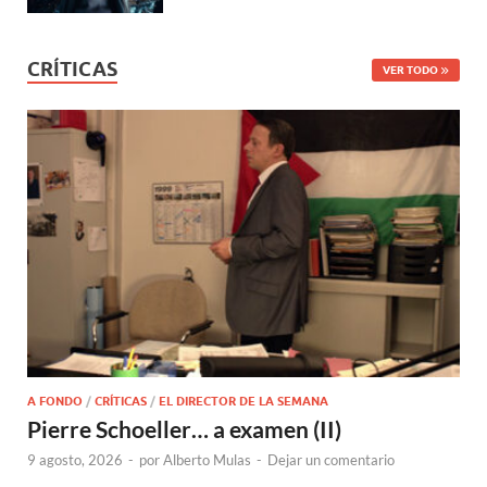
CRÍTICAS
VER TODO
A FONDO
/
CRÍTICAS
/
EL DIRECTOR DE LA SEMANA
Pierre Schoeller… a examen (II)
9 agosto, 2026
-
por
Alberto Mulas
-
Dejar un comentario