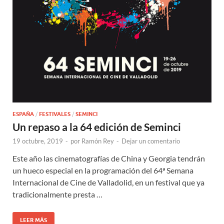
ESPAÑA
/
FESTIVALES
/
SEMINCI
Un repaso a la 64 edición de Seminci
19 octubre, 2019
-
por
Ramón Rey
-
Dejar un comentario
Este año las cinematografías de China y Georgia tendrán
un hueco especial en la programación del 64ª Semana
Internacional de Cine de Valladolid, en un festival que ya
tradicionalmente presta …
LEER MÁS