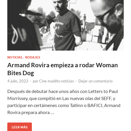
NOTICIAS
/
RODAJES
Armand Rovira empieza a rodar Woman
Bites Dog
4 julio, 2022
-
por
Cine maldito noticias
-
Dejar un comentario
Después de debutar hace unos años con Letters to Paul
Morrissey, que compitió en Las nuevas olas del SEFF, y
participar en certámenes como Tallinn o BAFICI, Armand
Rovira prepara ahora …
LEER MÁS