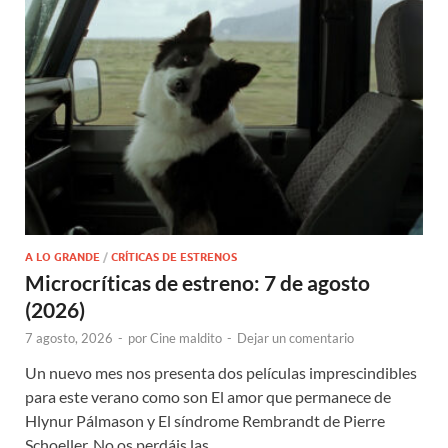
A LO GRANDE
/
CRÍTICAS DE ESTRENOS
Microcríticas de estreno: 7 de agosto
(2026)
7 agosto, 2026
-
por
Cine maldito
-
Dejar un comentario
Un nuevo mes nos presenta dos películas imprescindibles
para este verano como son El amor que permanece de
Hlynur Pálmason y El síndrome Rembrandt de Pierre
Schoeller. No os perdáis las …