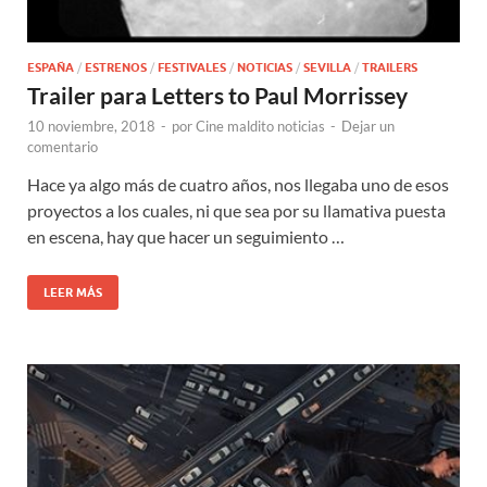
ESPAÑA
/
ESTRENOS
/
FESTIVALES
/
NOTICIAS
/
SEVILLA
/
TRAILERS
Trailer para Letters to Paul Morrissey
10 noviembre, 2018
-
por
Cine maldito noticias
-
Dejar un
comentario
Hace ya algo más de cuatro años, nos llegaba uno de esos
proyectos a los cuales, ni que sea por su llamativa puesta
en escena, hay que hacer un seguimiento …
LEER MÁS