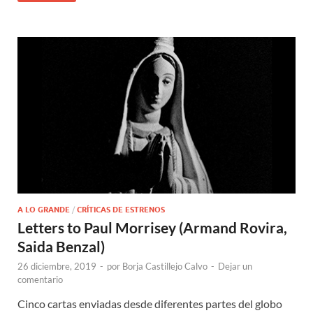
A LO GRANDE
/
CRÍTICAS DE ESTRENOS
Letters to Paul Morrisey (Armand Rovira,
Saida Benzal)
26 diciembre, 2019
-
por
Borja Castillejo Calvo
-
Dejar un
comentario
Cinco cartas enviadas desde diferentes partes del globo