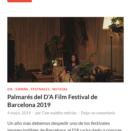
D'A
/
ESPAÑA
/
FESTIVALES
/
NOTICIAS
Palmarés del D’A Film Festival de
Barcelona 2019
4 mayo, 2019
-
por
Cine maldito noticias
-
Dejar un comentario
Un año más debemos despedir uno de los festivales
imprescindibles de Barcelona, el D’A ya ha dado a conocer