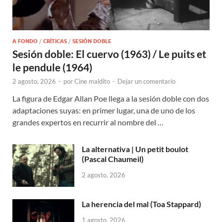
A FONDO
/
CRÍTICAS
/
SESIÓN DOBLE
Sesión doble: El cuervo (1963) / Le puits et
le pendule (1964)
2 agosto, 2026
-
por
Cine maldito
-
Dejar un comentario
La figura de Edgar Allan Poe llega a la sesión doble con dos
adaptaciones suyas: en primer lugar, una de uno de los
grandes expertos en recurrir al nombre del …
La alternativa | Un petit boulot
(Pascal Chaumeil)
2 agosto, 2026
La herencia del mal (Toa Stappard)
1 agosto, 2026