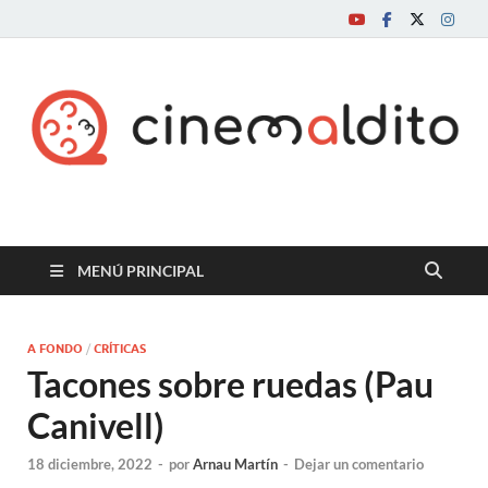
Cine maldito
MENÚ PRINCIPAL
A FONDO
/
CRÍTICAS
Tacones sobre ruedas (Pau
Canivell)
18 diciembre, 2022
-
por
Arnau Martín
-
Dejar un comentario