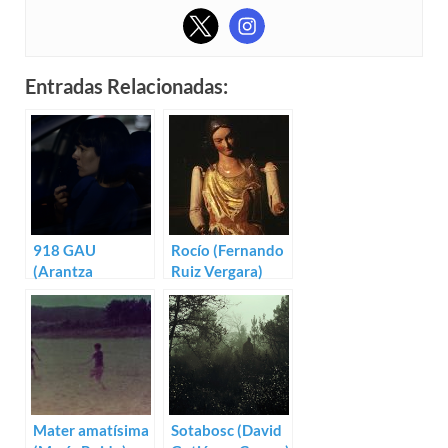
Entradas Relacionadas:
918 GAU
Rocío (Fernando
(Arantza
Ruiz Vergara)
Santesteban)
Mater amatísima
Sotabosc (David