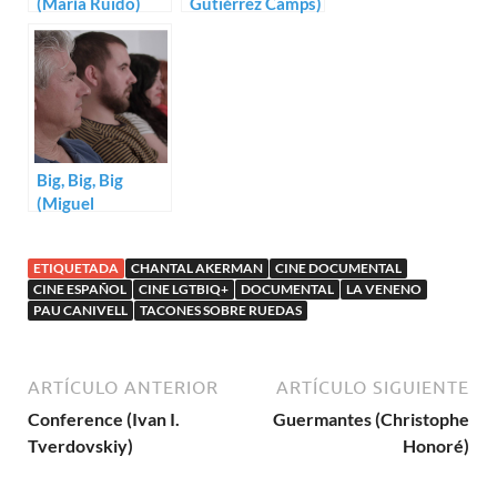
(María Ruido)
Gutiérrez Camps)
Big, Big, Big
(Miguel
Rodríguez Pérez,
Carmen Haro)
ETIQUETADA
CHANTAL AKERMAN
CINE DOCUMENTAL
CINE ESPAÑOL
CINE LGTBIQ+
DOCUMENTAL
LA VENENO
PAU CANIVELL
TACONES SOBRE RUEDAS
ARTÍCULO ANTERIOR
ARTÍCULO SIGUIENTE
Conference (Ivan I.
Guermantes (Christophe
Tverdovskiy)
Honoré)