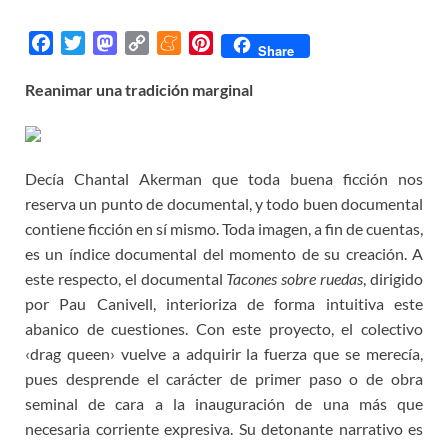
F
T
M
C
M
P
Share
a
w
a
o
e
i
Reanimar una tradición marginal
c
i
s
p
n
n
e
t
t
y
e
t
b
t
o
L
a
e
o
e
d
i
m
r
Decía Chantal Akerman que toda buena ficción nos
o
r
o
n
e
e
reserva un punto de documental, y todo buen documental
k
n
k
s
contiene ficción en sí mismo. Toda imagen, a fin de cuentas,
t
es un índice documental del momento de su creación. A
este respecto, el documental
Tacones sobre ruedas
, dirigido
por Pau Canivell, interioriza de forma intuitiva este
abanico de cuestiones. Con este proyecto, el colectivo
‹drag queen› vuelve a adquirir la fuerza que se merecía,
pues desprende el carácter de primer paso o de obra
seminal de cara a la inauguración de una más que
necesaria corriente expresiva. Su detonante narrativo es