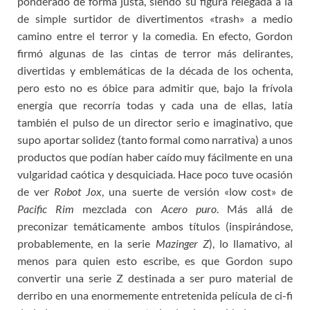
ponderado de forma justa, siendo su figura relegada a la
de simple surtidor de divertimentos «trash» a medio
camino entre el terror y la comedia. En efecto, Gordon
firmó algunas de las cintas de terror más delirantes,
divertidas y emblemáticas de la década de los ochenta,
pero esto no es óbice para admitir que, bajo la frívola
energía que recorría todas y cada una de ellas, latía
también el pulso de un director serio e imaginativo, que
supo aportar solidez (tanto formal como narrativa) a unos
productos que podían haber caído muy fácilmente en una
vulgaridad caótica y desquiciada. Hace poco tuve ocasión
de ver
Robot Jox
, una suerte de versión «low cost» de
Pacific Rim
mezclada con
Acero puro
. Más allá de
preconizar temáticamente ambos títulos (inspirándose,
probablemente, en la serie
Mazinger Z
), lo llamativo, al
menos para quien esto escribe, es que Gordon supo
convertir una serie Z destinada a ser puro material de
derribo en una enormemente entretenida película de ci-fi