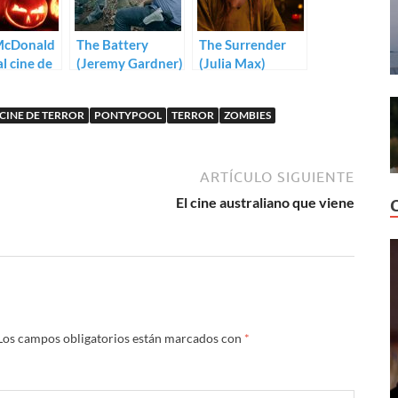
McDonald
The Battery
The Surrender
al cine de
(Jeremy Gardner)
(Julia Max)
tras
ool con
CINE DE TERROR
PONTYPOOL
TERROR
ZOMBIES
s
ARTÍCULO SIGUIENTE
El cine australiano que viene
Los campos obligatorios están marcados con
*