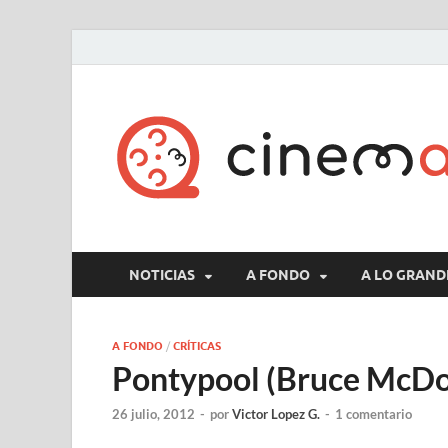
NOTICIAS
A FONDO
A LO GRAND
A FONDO
/
CRÍTICAS
Pontypool (Bruce McDo
26 julio, 2012
-
por
Victor Lopez G.
-
1 comentario