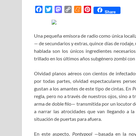
F
T
M
C
M
P
Share
a
w
a
o
e
i
c
i
s
p
n
n
e
t
t
y
e
t
Una pequeña emisora de radio como única localiz
b
t
o
L
a
e
— de secundarios y extras, quince días de rodaje,
o
e
d
i
m
r
hablada son los únicos ingredientes necesario
o
r
o
n
e
e
trillado en los últimos años subgénero zombi con 
k
n
k
s
t
Olvidad planos aéreos con cientos de infectado
por todas partes, olvidad espectaculares perse
gustan a los amantes de este tipo de cintas. En
P
regla, pero no a través de nuestros ojos, sino a 
arma de doble filo— transmitida por un locutor de 
a narrar las atrocidades que van llegando a l
situación de puertas para afuera.
En este aspecto,
Pontypool
—basada en la no