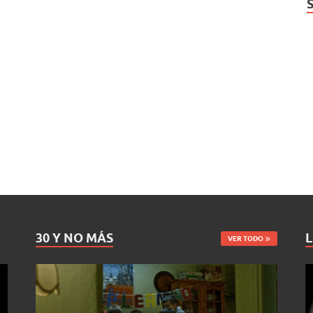
30 Y NO MÁS
L
VER TODO