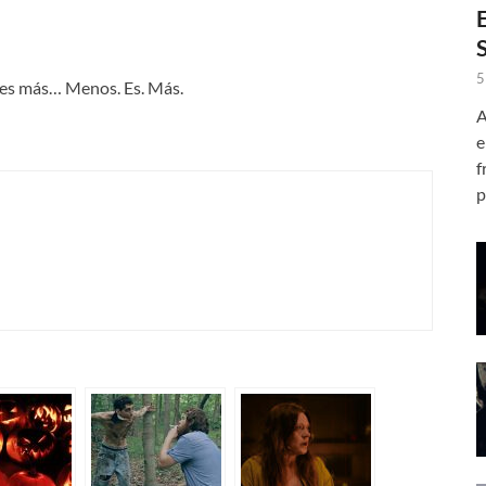
5
 es más… Menos. Es. Más.
A
e
f
p