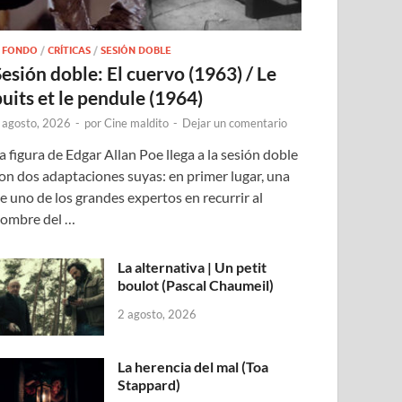
 FONDO
/
CRÍTICAS
/
SESIÓN DOBLE
Sesión doble: El cuervo (1963) / Le
puits et le pendule (1964)
 agosto, 2026
-
por
Cine maldito
-
Dejar un comentario
a figura de Edgar Allan Poe llega a la sesión doble
on dos adaptaciones suyas: en primer lugar, una
e uno de los grandes expertos en recurrir al
ombre del …
La alternativa | Un petit
boulot (Pascal Chaumeil)
2 agosto, 2026
La herencia del mal (Toa
Stappard)