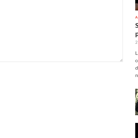
A
2
L
c
d
n