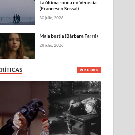
La última ronda en Venecia
(Francesco Sossai)
30 julio, 2026
Mala bestia (Bàrbara Farré)
28 julio, 2026
CRÍTICAS
VER TODO