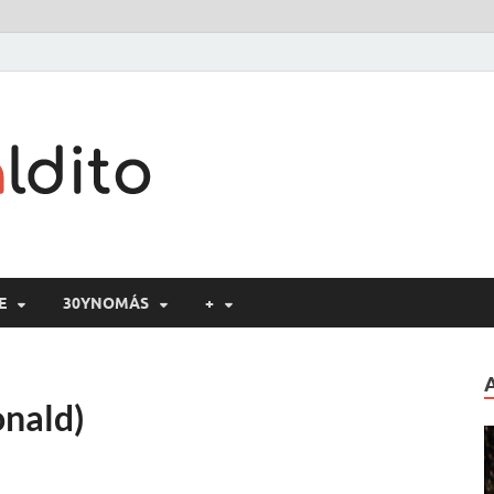
Cine maldito
E
30YNOMÁS
+
nald)