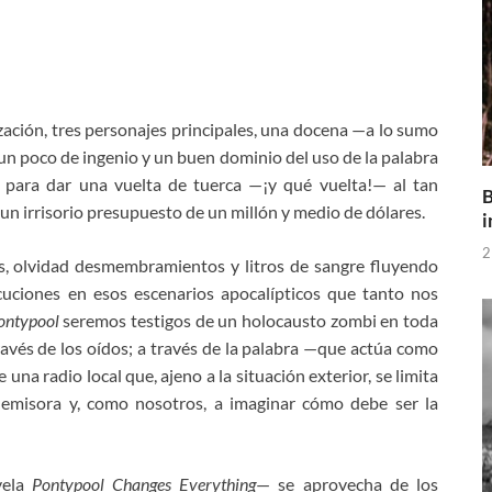
ación, tres personajes principales, una docena —a lo sumo
 un poco de ingenio y un buen dominio del uso de la palabra
s para dar una vuelta de tuerca —¡y qué vuelta!— al tan
B
un irrisorio presupuesto de un millón y medio de dólares.
i
2
s, olvidad desmembramientos y litros de sangre fluyendo
cuciones en esos escenarios apocalípticos que tanto nos
ontypool
seremos testigos de un holocausto zombi en toda
través de los oídos; a través de la palabra —que actúa como
una radio local que, ajeno a la situación exterior, se limita
a emisora y, como nosotros, a imaginar cómo debe ser la
vela
Pontypool Changes Everything
— se aprovecha de los