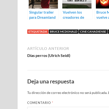
Singular trailer
Vuelven los
Bruce 
para Dreamland
creadores de
vuelve 
de Bruce
Pontypool: trailer
género 
McDonald
conc. de
Pontyp
ETIQUETADA
BRUCE MCDONALD
CINE CANADIENSE
Cashtown
Hellion
Corners
ARTÍCULO ANTERIOR
Días perros (Ulrich Seidl)
Deja una respuesta
Tu dirección de correo electrónico no será publicada.
COMENTARIO
*