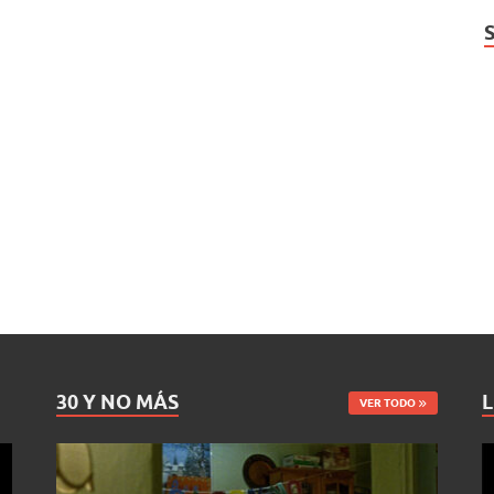
30 Y NO MÁS
L
VER TODO