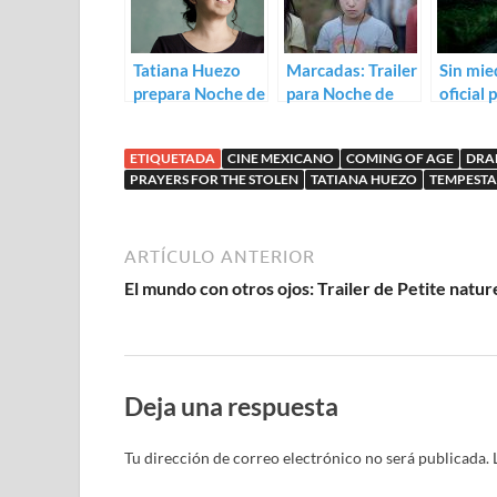
Tatiana Huezo
Marcadas: Trailer
Sin mie
prepara Noche de
para Noche de
oficial 
Fuego
fuego de Tatiana
Tempes
Huezo
Tatian
ETIQUETADA
CINE MEXICANO
COMING OF AGE
DRA
PRAYERS FOR THE STOLEN
TATIANA HUEZO
TEMPEST
ARTÍCULO ANTERIOR
El mundo con otros ojos: Trailer de Petite natur
Deja una respuesta
Tu dirección de correo electrónico no será publicada.