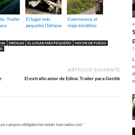
do: Trailer
El lugar más
Cuernavaca, el
A
para
pequeño (Tatiana
viaje iniciático
tad de
Huezo)
con Carmen
a Huezo
Maura
MA
DROGAS
EL LUGAR MÁS PEQUEÑO
NOCHE DE FUEGO
2
AD
L
c
ARTÍCULO SIGUIENTE
d
e
El extraño amor de Edina: Trailer para Gentle
n
Los campos obligatorios están marcados con
*