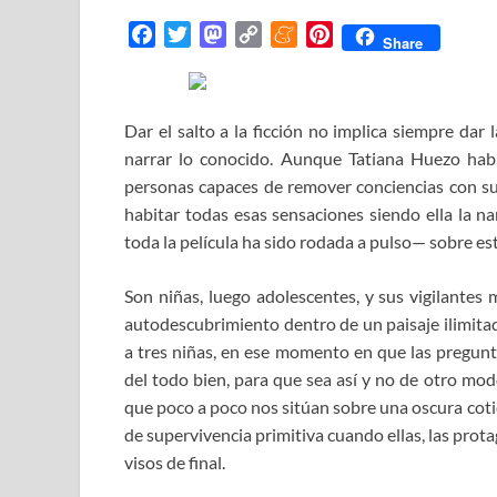
F
T
M
C
M
P
Share
a
w
a
o
e
i
c
i
s
p
n
n
e
t
t
y
e
t
Dar el salto a la ficción no implica siempre dar
b
t
o
L
a
e
narrar lo conocido. Aunque Tatiana Huezo habí
o
e
d
i
m
r
personas capaces de remover conciencias con su
o
r
o
n
e
e
habitar todas esas sensaciones siendo ella la na
k
n
k
s
toda la película ha sido rodada a pulso— sobre e
t
Son niñas, luego adolescentes, y sus vigilantes
autodescubrimiento dentro de un paisaje ilimitad
a tres niñas, en ese momento en que las pregunta
del todo bien, para que sea así y no de otro mod
que poco a poco nos sitúan sobre una oscura coti
de supervivencia primitiva cuando ellas, las prot
visos de final.