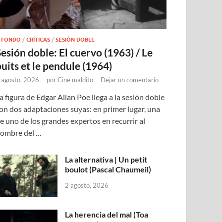
 FONDO
/
CRÍTICAS
/
SESIÓN DOBLE
Sesión doble: El cuervo (1963) / Le
puits et le pendule (1964)
 agosto, 2026
-
por
Cine maldito
-
Dejar un comentario
a figura de Edgar Allan Poe llega a la sesión doble
on dos adaptaciones suyas: en primer lugar, una
e uno de los grandes expertos en recurrir al
ombre del …
La alternativa | Un petit
boulot (Pascal Chaumeil)
2 agosto, 2026
La herencia del mal (Toa