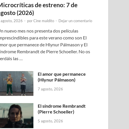
Microcríticas de estreno: 7 de
agosto (2026)
 agosto, 2026
-
por
Cine maldito
-
Dejar un comentario
n nuevo mes nos presenta dos películas
mprescindibles para este verano como son El
mor que permanece de Hlynur Pálmason y El
índrome Rembrandt de Pierre Schoeller. No os
erdáis las …
El amor que permanece
(Hlynur Pálmason)
7 agosto, 2026
El síndrome Rembrandt
(Pierre Schoeller)
5 agosto, 2026