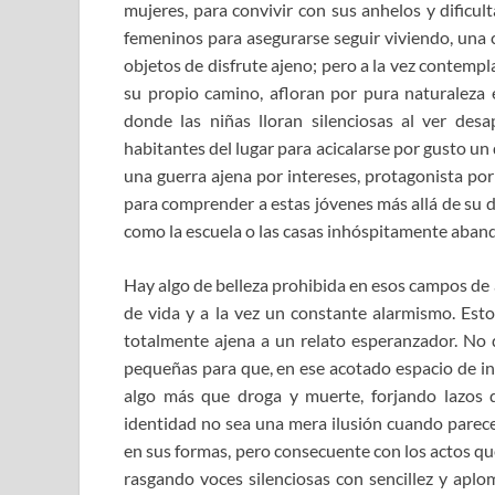
mujeres, para convivir con sus anhelos y dificult
femeninos para asegurarse seguir viviendo, una 
objetos de disfrute ajeno; pero a la vez contem
su propio camino, afloran por pura naturaleza
donde las niñas lloran silenciosas al ver de
habitantes del lugar para acicalarse por gusto u
una guerra ajena por intereses, protagonista por
para comprender a estas jóvenes más allá de su d
como la escuela o las casas inhóspitamente aban
Hay algo de belleza prohibida en esos campos de
de vida y a la vez un constante alarmismo. Esto 
totalmente ajena a un relato esperanzador. No d
pequeñas para que, en ese acotado espacio de inc
algo más que droga y muerte, forjando lazos 
identidad no sea una mera ilusión cuando parec
en sus formas, pero consecuente con los actos qu
rasgando voces silenciosas con sencillez y aplo