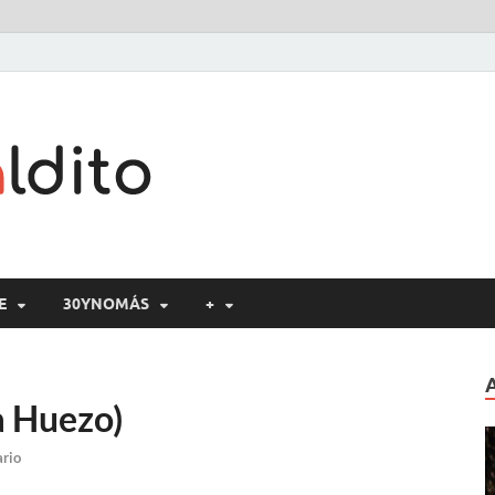
Cine maldito
E
30YNOMÁS
+
a Huezo)
ario