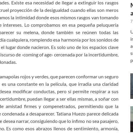
ades. Existe esa necesidad de llegar a extinguir los rasgos
cruel proyección de la desigualdad cuando ellas son meros
plamos la intimidad donde esos mismos rasgos van tomando
7
 e intereses. Lo comprobamos en esa pequeña peluquería
U
saparecer su melena, donde también se reúnen todas las
i
n día cualquiera, rompiendo esa harmonía por los sonidos de
a
 el lugar donde nacieron. Es solo uno de los espacios clave
s
iscurso de ‹coming of age› cercenada por la incertidumbre,
p
donadas.
 amapolas rojos y verdes, que parecen conformar un seguro
es una constante en la película, que irradia una claridad
esea modificar conductas, pero sí permite respirar a sus
ertidumbre, puedan llegar a ser ellas mismas, a soñar con
de amistad firmes y compenetrados, permitiendo que la
e condenada a desaparecer. Tatiana Huezo parece delicada
e desea narrar, consiguiendo que lo ínfimo no sea pasajero,
mo. Es como esos abrazos llenos de sentimiento, armonía,