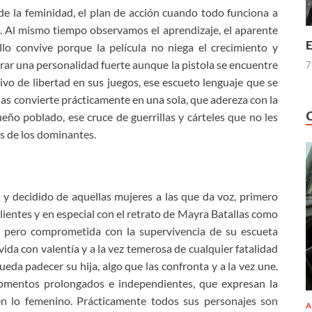
de la feminidad, el plan de acción cuando todo funciona a
a. Al mismo tiempo observamos el aprendizaje, el aparente
E
llo convive porque la película no niega el crecimiento y
orar una personalidad fuerte aunque la pistola se encuentre
7
ivo de libertad en sus juegos, ese escueto lenguaje que se
las convierte prácticamente en una sola, que adereza con la
ño poblado, ese cruce de guerrillas y cárteles que no les
s de los dominantes.
 y decidido de aquellas mujeres a las que da voz, primero
ientes y en especial con el retrato de Mayra Batallas como
ón pero comprometida con la supervivencia de su escueta
 vida con valentía y a la vez temerosa de cualquier fatalidad
a padecer su hija, algo que las confronta y a la vez une.
 momentos prolongados e independientes, que expresan la
en lo femenino. Prácticamente todos sus personajes son
A