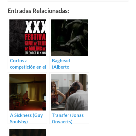
Entradas Relacionadas:
Cortos a
Baghead
competición en el
(Alberto
Festival de Terror
Corredor)
de Molins de Rei
A Sickness (Guy
Transfer (Jonas
Soulsby)
Govaerts)