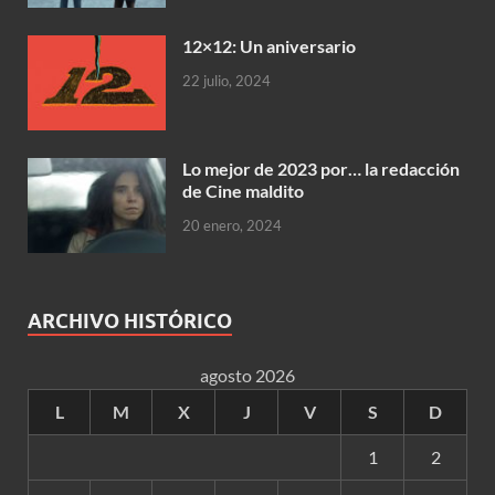
12×12: Un aniversario
22 julio, 2024
Lo mejor de 2023 por… la redacción
de Cine maldito
20 enero, 2024
ARCHIVO HISTÓRICO
agosto 2026
L
M
X
J
V
S
D
1
2