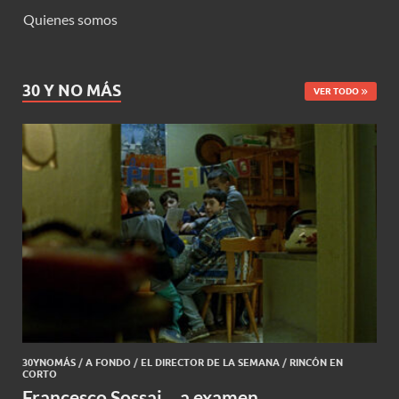
Quienes somos
30 Y NO MÁS
VER TODO
30YNOMÁS
/
A FONDO
/
EL DIRECTOR DE LA SEMANA
/
RINCÓN EN
CORTO
Francesco Sossai… a examen