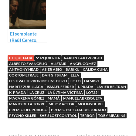
El semblante
(Raúl Cerezo,
Carlos Moriana)
ETIQUETADA
5ª IZQUIERDA
AARON CARTWRIGHT
ALBERTO EVANGELIO
ALISTAIR
ÁNGEL GÓMEZ
ANTHONY HEAD
ASIER ABIO
BARIKU
CÁLIDA CUNA
CORTOMETRAJE
DAN GITSHAM
ELLA
FESTIVAL TERROR MOLINS DE REI
FOTO
HAMBRE
HARITZ ZUBILLAGA
ISMAEL FERRER
J. PRADA
JAVIER BELTRÁN
K. PRADA
LA CRUZ
LA ÚLTIMA VÍCTIMA
LOT254
MACARENA GÓMEZ
MAMÁ
MANUEL ABRISQUETA
MARIO DE LA TORRE
MEJOR ACTOR
MOLINS DE REI
PREMIO DEL PÚBLICO
PREMIO ESPECIAL DEL JURADO
PSYCHO KILLER
SHE'S LOST CONTROL
TERROR
TOBY MEAKINS