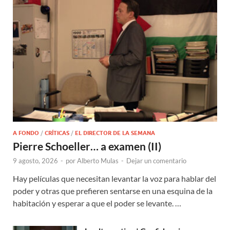
A FONDO
/
CRÍTICAS
/
EL DIRECTOR DE LA SEMANA
Pierre Schoeller… a examen (II)
9 agosto, 2026
-
por
Alberto Mulas
-
Dejar un comentario
Hay películas que necesitan levantar la voz para hablar del
poder y otras que prefieren sentarse en una esquina de la
habitación y esperar a que el poder se levante. …