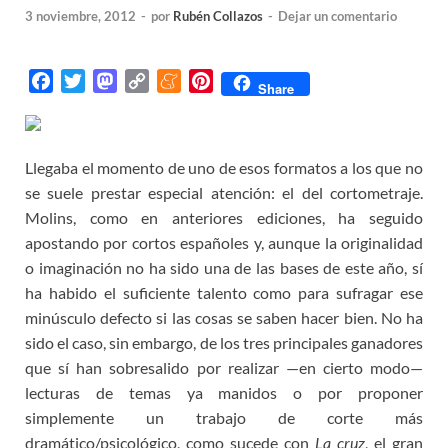
3 noviembre, 2012
-
por
Rubén Collazos
-
Dejar un comentario
F
T
M
C
M
P
Share
a
w
a
o
e
i
c
i
s
p
n
n
e
t
t
y
e
t
Llegaba el momento de uno de esos formatos a los que no
b
t
o
L
a
e
se suele prestar especial atención: el del cortometraje.
o
e
d
i
m
r
Molins, como en anteriores ediciones, ha seguido
o
r
o
n
e
e
apostando por cortos españoles y, aunque la originalidad
k
n
k
s
o imaginación no ha sido una de las bases de este año, sí
t
ha habido el suficiente talento como para sufragar ese
minúsculo defecto si las cosas se saben hacer bien. No ha
sido el caso, sin embargo, de los tres principales ganadores
que sí han sobresalido por realizar —en cierto modo—
lecturas de temas ya manidos o por proponer
simplemente un trabajo de corte más
dramático/psicológico, como sucede con
La cruz
, el gran