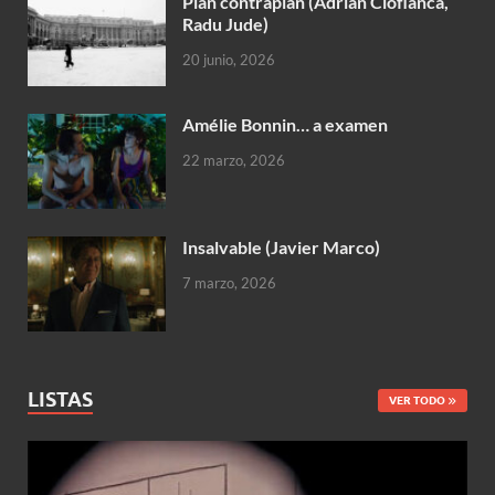
Plan contraplan (Adrian Cioflâncã,
Radu Jude)
20 junio, 2026
Amélie Bonnin… a examen
22 marzo, 2026
Insalvable (Javier Marco)
7 marzo, 2026
LISTAS
VER TODO