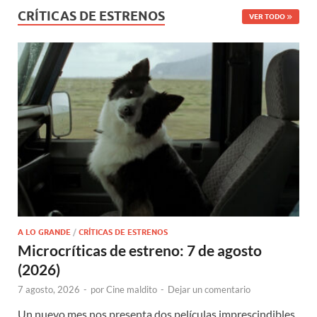
CRÍTICAS DE ESTRENOS
VER TODO
A LO GRANDE
/
CRÍTICAS DE ESTRENOS
Microcríticas de estreno: 7 de agosto
(2026)
7 agosto, 2026
-
por
Cine maldito
-
Dejar un comentario
Un nuevo mes nos presenta dos películas imprescindibles