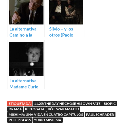
La alternativa |
Silvio – y los
Camino a la
otros (Paolo
guerra (John
Sorrentino)
Frankenheimer)
La alternativa |
Madame Curie
(Mervyn LeRoy)
ETIQUETADA
11.25: THE DAY HE CHOSE HIS OWN FATE
BIOPIC
DRAMA
KEN OGATA
KÔJI WAKAMATSU
MISHIMA: UNA VIDA EN CUATRO CAPÍTULOS
PAUL SCHRADER
PHILIP GLASS
YUKIO MISHIMA