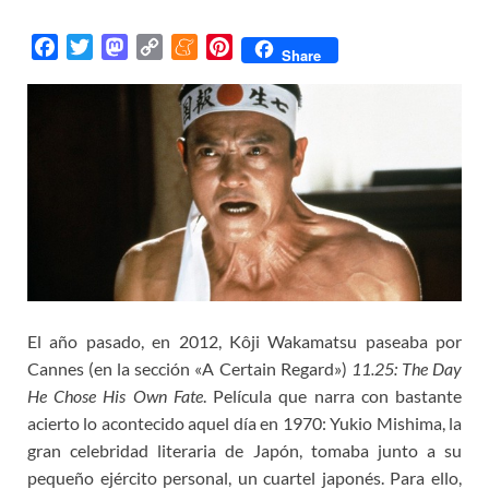
F
T
M
C
M
P
Share
a
w
a
o
e
i
c
i
s
p
n
n
e
t
t
y
e
t
b
t
o
L
a
e
o
e
d
i
m
r
o
r
o
n
e
e
k
n
k
s
t
El año pasado, en 2012, Kôji Wakamatsu paseaba por
Cannes (en la sección «A Certain Regard»)
11.25: The Day
He Chose His Own Fate
. Película que narra con bastante
acierto lo acontecido aquel día en 1970: Yukio Mishima, la
gran celebridad literaria de Japón, tomaba junto a su
pequeño ejército personal, un cuartel japonés. Para ello,