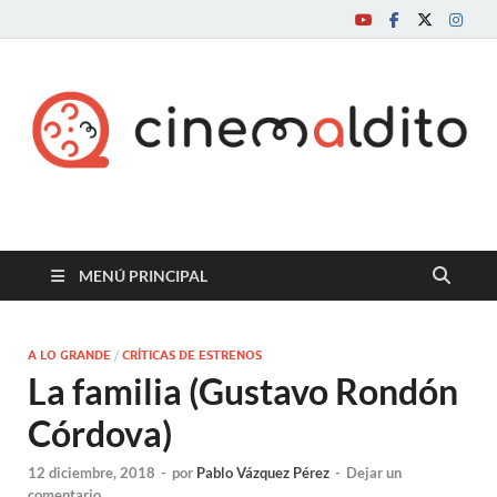
Cine maldito
MENÚ PRINCIPAL
A LO GRANDE
/
CRÍTICAS DE ESTRENOS
La familia (Gustavo Rondón
Córdova)
12 diciembre, 2018
-
por
Pablo Vázquez Pérez
-
Dejar un
comentario