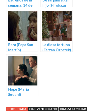
Estrenos de la
De tal padre, tal
semana: 14 de
hijo (Hirokazu
diciembre (2018)
Koreeda)
Rara (Pepa San
La diosa fortuna
Martín)
(Ferzan Özpetek)
Hope (Maria
Sødahl)
ETIQUETADA
CINE VENEZOLANO
DRAMA FAMILIAR