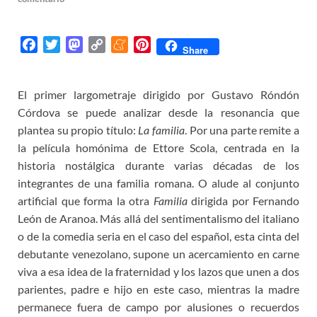
F
T
M
C
M
P
Share
a
w
a
o
e
i
c
i
s
p
n
n
El primer largometraje dirigido por Gustavo Róndón
e
t
t
y
e
t
Córdova se puede analizar desde la resonancia que
b
t
o
L
a
e
o
e
d
i
m
r
plantea su propio título:
La familia
. Por una parte remite a
o
r
o
n
e
e
la película homónima de Ettore Scola, centrada en la
k
n
k
s
historia nostálgica durante varias décadas de los
t
integrantes de una familia romana. O alude al conjunto
artificial que forma la otra
Familia
dirigida por Fernando
León de Aranoa. Más allá del sentimentalismo del italiano
o de la comedia seria en el caso del español, esta cinta del
debutante venezolano, supone un acercamiento en carne
viva a esa idea de la fraternidad y los lazos que unen a dos
parientes, padre e hijo en este caso, mientras la madre
permanece fuera de campo por alusiones o recuerdos