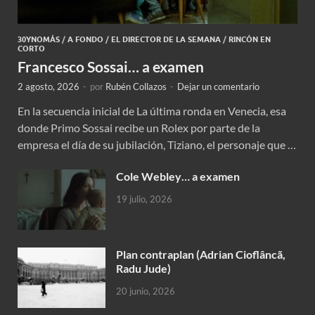
30YNOMÁS
/
A FONDO
/
EL DIRECTOR DE LA SEMANA
/
RINCÓN EN
CORTO
Francesco Sossai… a examen
2 agosto, 2026
-
por
Rubén Collazos
-
Dejar un comentario
En la secuencia inicial de La última ronda en Venecia, esa
donde Primo Sossai recibe un Rolex por parte de la
empresa el día de su jubilación, Tiziano, el personaje que …
Cole Webley… a examen
19 julio, 2026
Plan contraplan (Adrian Cioflâncã,
Radu Jude)
20 junio, 2026