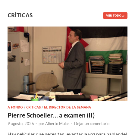
CRÍTICAS
VER TODO
A FONDO
/
CRÍTICAS
/
EL DIRECTOR DE LA SEMANA
Pierre Schoeller… a examen (II)
9 agosto, 2026
-
por
Alberto Mulas
-
Dejar un comentario
Hay películas que necesitan levantar la voz para hablar del