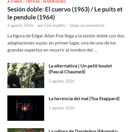
A FONDO
/
CRÍTICAS
/
SESIÓN DOBLE
Sesión doble: El cuervo (1963) / Le puits et
le pendule (1964)
2 agosto, 2026
-
por
Cine maldito
-
Dejar un comentario
La figura de Edgar Allan Poe llega a la sesión doble con dos
adaptaciones suyas: en primer lugar, una de uno de los
grandes expertos en recurrir al nombre del …
La alternativa | Un petit boulot
(Pascal Chaumeil)
2 agosto, 2026
La herencia del mal (Toa Stappard)
1 agosto, 2026
La odisea de Dandelion (Momoko