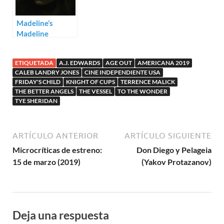
Madeline’s
Madeline
(Josephine
Decker)
ETIQUETADA
A.J. EDWARDS
AGE OUT
AMERICANA 2019
CALEB LANDRY JONES
CINE INDEPENDIENTE USA
FRIDAY'S CHILD
KNIGHT OF CUPS
TERRENCE MALICK
THE BETTER ANGELS
THE VESSEL
TO THE WONDER
TYE SHERIDAN
ARTÍCULO ANTERIOR
ARTÍCULO SIGUIENTE
Microcríticas de estreno:
Don Diego y Pelageia
15 de marzo (2019)
(Yakov Protazanov)
Deja una respuesta