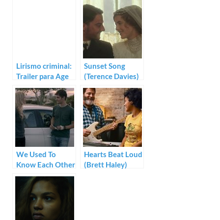
Lirismo criminal:
Sunset Song
Trailer para Age
(Terence Davies)
Out de A.J.
Edwards
We Used To
Hearts Beat Loud
Know Each Other
(Brett Haley)
(Robert G. Putka)