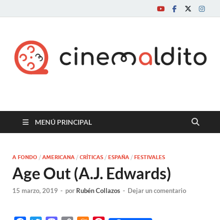
Cine maldito
MENÚ PRINCIPAL
A FONDO
/
AMERICANA
/
CRÍTICAS
/
ESPAÑA
/
FESTIVALES
Age Out (A.J. Edwards)
15 marzo, 2019
-
por
Rubén Collazos
-
Dejar un comentario