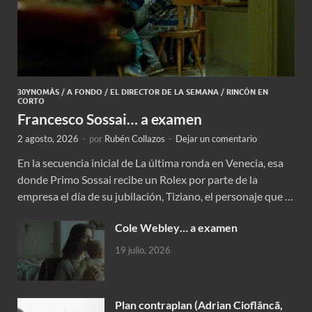
30YNOMÁS
/
A FONDO
/
EL DIRECTOR DE LA SEMANA
/
RINCÓN EN
CORTO
Francesco Sossai… a examen
2 agosto, 2026
-
por
Rubén Collazos
-
Dejar un comentario
En la secuencia inicial de La última ronda en Venecia, esa
donde Primo Sossai recibe un Rolex por parte de la
empresa el día de su jubilación, Tiziano, el personaje que …
Cole Webley… a examen
19 julio, 2026
Plan contraplan (Adrian Cioflâncã,