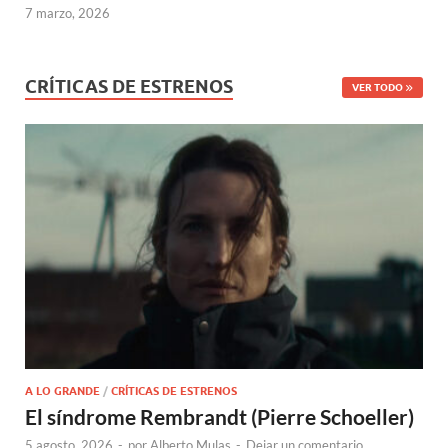
7 marzo, 2026
CRÍTICAS DE ESTRENOS
VER TODO
A LO GRANDE
/
CRÍTICAS DE ESTRENOS
El síndrome Rembrandt (Pierre Schoeller)
5 agosto, 2026
-
por
Alberto Mulas
-
Dejar un comentario