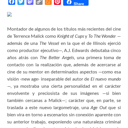
F
T
M
C
M
P
Share
a
w
a
o
e
i
c
i
s
p
n
n
e
t
t
y
e
t
Montador de algunos de los títulos más recientes del cine
b
t
o
L
a
e
o
e
d
i
m
r
de Terrence Malick como
Knight of Cups
y
To The Wonder
—
o
r
o
n
e
e
además de una
The Vessel
en la que el de Illinois ejerció
k
n
k
s
como productor ejecutivo—, A.J. Edwards debutaba cinco
t
años atrás con
The Better Angels
, una primera toma de
contacto con la realización que, además de acercarse al
cine de su mentor en determinados aspectos —como esa
visión ‹new age› inseparable del autor de
El nuevo mundo
—, ya mostraba una cierta personalidad en el carácter
envolvente y preciosista de sus imágenes —si bien
también cercanas a Malick—; carácter que, en parte, se
traslada a este nuevo largometraje, una
Age Out
que si
bien vira en torno a escenarios sin conexión aparente con
su anterior trabajo, exponiendo una naturaleza criminal