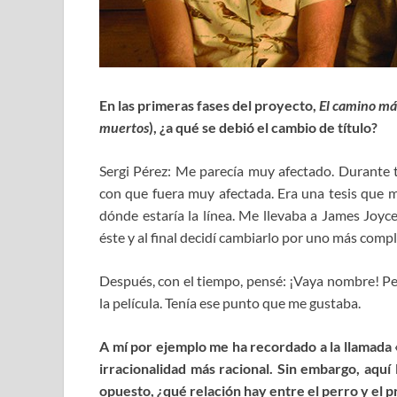
En las primeras fases del proyecto,
El camino más
muertos
), ¿a qué se debió el cambio de título?
Sergi Pérez: Me parecía muy afectado. Durante 
con que fuera muy afectada. Era una tesis que 
dónde estaría la línea. Me llevaba a James Joyc
éste y al final decidí cambiarlo por uno más compl
Después, con el tiempo, pensé: ¡Vaya nombre! Per
la película. Tenía ese punto que me gustaba.
A mí por ejemplo me ha recordado a la llamada «
irracionalidad más racional. Sin embargo, aquí 
opuesto, ¿qué relación hay entre el perro y el p