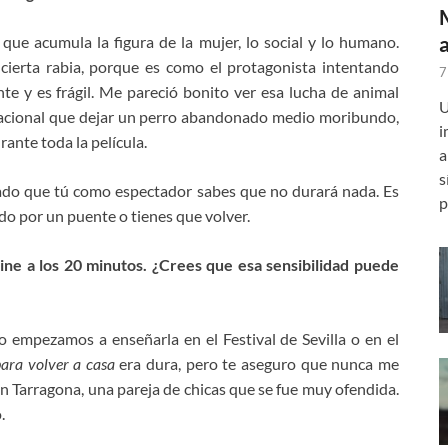
 el que acumula la figura de la mujer, lo social y lo humano.
ierta rabia, porque es como el protagonista intentando
7
nte y es frágil. Me pareció bonito ver esa lucha de animal
U
rracional que dejar un perro abandonado medio moribundo,
i
ante toda la película.
a
s
lado que tú como espectador sabes que no durará nada. Es
p
do por un puente o tienes que volver.
ine a los 20 minutos. ¿Crees que esa sensibilidad puede
o empezamos a enseñarla en el Festival de Sevilla o en el
ara volver a casa
era dura, pero te aseguro que nunca me
en Tarragona, una pareja de chicas que se fue muy ofendida.
.