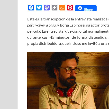
F
T
M
C
M
P
Share
a
w
a
o
e
i
Esta es la transcripción de la entrevista realizada
c
i
s
p
n
n
para volver a casa
e
t
t
, y Borja Espinosa, su actor pro
y
e
t
b
t
o
L
a
e
película. La entrevista, que como tal normalment
o
e
d
i
m
r
durante casi 45 minutos, de forma distendida, 
o
r
o
n
e
e
propia distribuidora, que incluso me invitó a una c
k
n
k
s
t