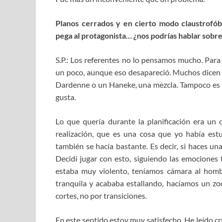
Planos cerrados y en cierto modo claustrofób
pega al protagonista… ¿nos podrías hablar sobre
S.P.: Los referentes no lo pensamos mucho. Para
un poco, aunque eso desapareció. Muchos dicen 
Dardenne o un Haneke, una mezcla. Tampoco es a
gusta.
Lo que quería durante la planificación era un
realización, que es una cosa que yo había e
también se hacía bastante. Es decir, si haces un
Decidí jugar con esto, siguiendo las emociones 
estaba muy violento, teníamos cámara al hom
tranquila y acababa estallando, hacíamos un zo
cortes, no por transiciones.
En este sentido estoy muy satisfecho. He leído cr