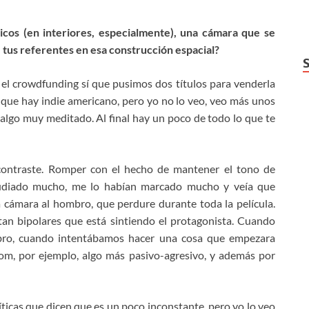
icos (en interiores, especialmente), una cámara que se
 tus referentes en esa construcción espacial?
 el crowdfunding sí que pusimos dos títulos para venderla
que hay indie americano, pero yo no lo veo, veo más unos
lgo muy meditado. Al final hay un poco de todo lo que te
 contraste. Romper con el hecho de mantener el tono de
studiado mucho, me lo habían marcado mucho y veía que
a cámara al hombro, que perdure durante toda la película.
tan bipolares que está sintiendo el protagonista. Cuando
bro, cuando intentábamos hacer una cosa que empezara
om, por ejemplo, algo más pasivo-agresivo, y además por
íticas que dicen que es un poco inconstante, pero yo lo veo