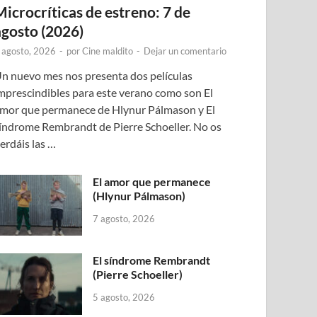
Microcríticas de estreno: 7 de
agosto (2026)
 agosto, 2026
-
por
Cine maldito
-
Dejar un comentario
n nuevo mes nos presenta dos películas
mprescindibles para este verano como son El
mor que permanece de Hlynur Pálmason y El
índrome Rembrandt de Pierre Schoeller. No os
erdáis las …
El amor que permanece
(Hlynur Pálmason)
7 agosto, 2026
El síndrome Rembrandt
(Pierre Schoeller)
5 agosto, 2026