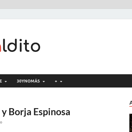
Cine maldito
E
30YNOMÁS
+
z y Borja Espinosa
io