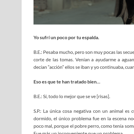
Yo sufrí un poco por tu espalda.
B.E.: Pesaba mucho, pero son muy pocas las secu
corte de las tomas. Venían a ayudarme a aguan
decían “acción” ellos se iban y yo continuaba, cu
Eso es que te han tratado bien…
B.E.: Sí, todo lo mejor que se ve [risas].
S.P.: La única cosa negativa con un animal es
dormido, el único problema fue en la escena no
poco mal, porque el pobre perro, como tenía somn
Fue más un inconveniente que un problema.