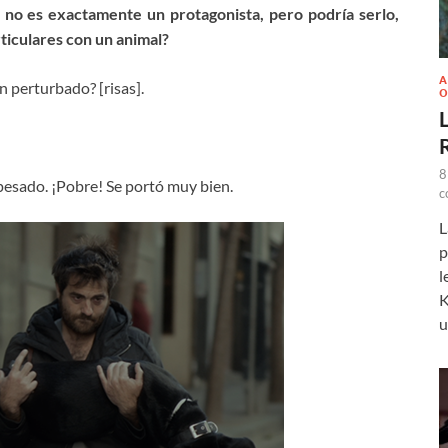
s no es exactamente un protagonista, pero podría serlo,
ticulares con un animal?
A
 perturbado? [risas].
O
L
8
e pesado. ¡Pobre! Se portó muy bien.
c
L
p
l
K
u