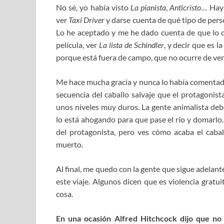
No sé, yo había visto
La pianista
,
Anticristo
… Hay 
ver
Taxi Driver
y darse cuenta de qué tipo de perso
Lo he aceptado y me he dado cuenta de que lo d
película, ver
La lista de Schindler
, y decir que es l
porque está fuera de campo, que no ocurre de v
Me hace mucha gracia y nunca lo había comentad
secuencia del caballo salvaje que el protagonist
unos niveles muy duros. La gente animalista debe
lo está ahogando para que pase el río y domarlo.
del protagonista, pero ves cómo acaba el caba
muerto.
Al final, me quedo con la gente que sigue adelan
este viaje. Algunos dicen que es violencia gratu
cosa.
En una ocasión Alfred Hitchcock dijo que no 