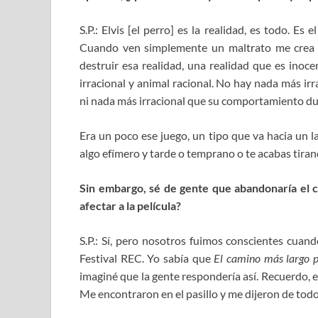
S.P.: Elvis [el perro] es la realidad, es todo. Es
Cuando ven simplemente un maltrato me crea c
destruir esa realidad, una realidad que es inoce
irracional y animal racional. No hay nada más i
ni nada más irracional que su comportamiento dur
Era un poco ese juego, un tipo que va hacia un 
algo efímero y tarde o temprano o te acabas tiran
Sin embargo, sé de gente que abandonaría el c
afectar a la película?
S.P.: Sí, pero nosotros fuimos conscientes cuand
Festival REC. Yo sabía que
El camino más largo p
imaginé que la gente respondería así. Recuerdo, 
Me encontraron en el pasillo y me dijeron de todo