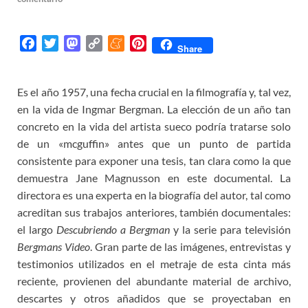
F
T
M
C
M
P
Share
a
w
a
o
e
i
c
i
s
p
n
n
Es el año 1957, una fecha crucial en la filmografía y, tal vez,
e
t
t
y
e
t
en la vida de Ingmar Bergman. La elección de un año tan
b
t
o
L
a
e
o
e
d
i
m
r
concreto en la vida del artista sueco podría tratarse solo
o
r
o
n
e
e
de un «mcguffin» antes que un punto de partida
k
n
k
s
consistente para exponer una tesis, tan clara como la que
t
demuestra Jane Magnusson en este documental. La
directora es una experta en la biografía del autor, tal como
acreditan sus trabajos anteriores, también documentales:
el largo
Descubriendo a Bergman
y la serie para televisión
Bergmans Video
. Gran parte de las imágenes, entrevistas y
testimonios utilizados en el metraje de esta cinta más
reciente, provienen del abundante material de archivo,
descartes y otros añadidos que se proyectaban en