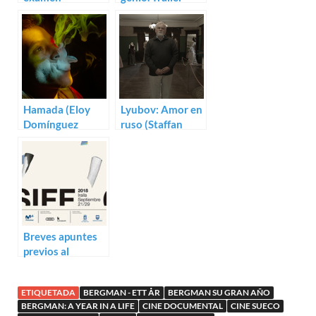
para Bergman: A
Year in a Life
Hamada (Eloy
Lyubov: Amor en
Domínguez
ruso (Staffan
Serén)
Julén)
Breves apuntes
previos al
Festival de San
Sebastián 2018
ETIQUETADA
BERGMAN - ETT ÅR
BERGMAN SU GRAN AÑO
BERGMAN: A YEAR IN A LIFE
CINE DOCUMENTAL
CINE SUECO