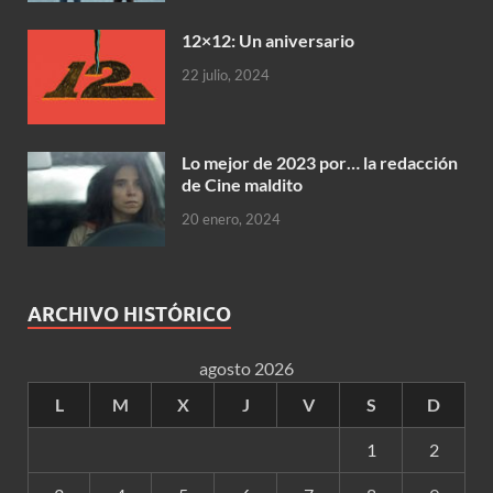
12×12: Un aniversario
22 julio, 2024
Lo mejor de 2023 por… la redacción
de Cine maldito
20 enero, 2024
ARCHIVO HISTÓRICO
agosto 2026
L
M
X
J
V
S
D
1
2