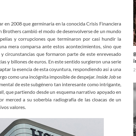
ar en 2008 que germinaría en la conocida Crisis Financiera
an Brothers cambió el modo de desenvolverse de un mundo
opelías y corrupciones que terminaron por casi hundir la
una mera comparsa ante estos acontecimientos, sino que
B
os y circunstancias que formaron parte de este enrevesado
i
ias y billones de euros. En este sentido surgieron una serie
ptar la esencia de esta coyuntura, respondiendo así a una
2
rgo como una incógnita imposible de despejar.
Inside Job
se
mental de este subgénero tan interesante como intrigante,
ll
,
que partiendo desde un esquema narrativo apoyado en
dor merced a su soberbia radiografía de las cloacas de un
ivos valores.