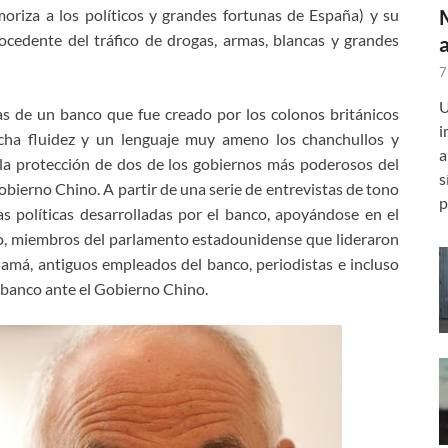
riza a los políticos y grandes fortunas de España) y su
cedente del tráfico de drogas, armas, blancas y grandes
7
U
as de un banco que fue creado por los colonos británicos
i
cha fluidez y un lenguaje muy ameno los chanchullos y
a
la protección de dos de los gobiernos más poderosos del
s
obierno Chino. A partir de una serie de entrevistas de tono
p
as políticas desarrolladas por el banco, apoyándose en el
co, miembros del parlamento estadounidense que lideraron
namá, antiguos empleados del banco, periodistas e incluso
 banco ante el Gobierno Chino.