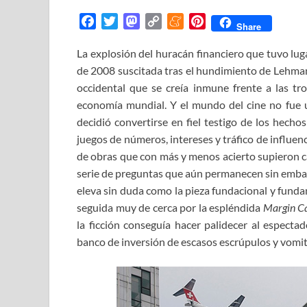
F
T
M
C
M
P
Share
a
w
a
o
e
i
La explosión del huracán financiero que tuvo lug
c
i
s
p
n
n
de 2008 suscitada tras el hundimiento de Lehm
e
t
t
y
e
t
b
t
o
L
a
e
occidental que se creía inmune frente a las tr
o
e
d
i
m
r
economía mundial. Y el mundo del cine no fue 
o
r
o
n
e
e
decidió convertirse en fiel testigo de los hech
k
n
k
s
juegos de números, intereses y tráfico de influenc
t
de obras que con más y menos acierto supieron ca
serie de preguntas que aún permanecen sin emba
eleva sin duda como la pieza fundacional y funda
seguida muy de cerca por la espléndida
Margin
Ca
la ficción conseguía hacer palidecer al especta
banco de inversión de escasos escrúpulos y vomit