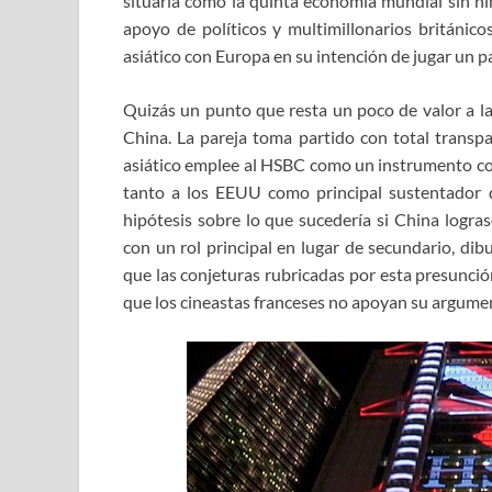
situaría como la quinta economía mundial sin ni
apoyo de políticos y multimillonarios británic
asiático con Europa en su intención de jugar un 
Quizás un punto que resta un poco de valor a la 
China. La pareja toma partido con total transp
asiático emplee al HSBC como un instrumento con
tanto a los EEUU como principal sustentador d
hipótesis sobre lo que sucedería si China logras
con un rol principal en lugar de secundario, d
que las conjeturas rubricadas por esta presunció
que los cineastas franceses no apoyan su argume