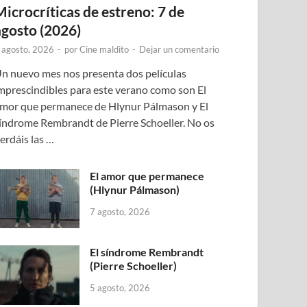
Microcríticas de estreno: 7 de
agosto (2026)
 agosto, 2026
-
por
Cine maldito
-
Dejar un comentario
n nuevo mes nos presenta dos películas
mprescindibles para este verano como son El
mor que permanece de Hlynur Pálmason y El
índrome Rembrandt de Pierre Schoeller. No os
erdáis las …
El amor que permanece
(Hlynur Pálmason)
7 agosto, 2026
El síndrome Rembrandt
(Pierre Schoeller)
5 agosto, 2026