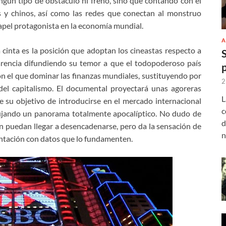
ngún tipo de obstáculo ni freno, sino que contando con el
os y chinos, así como las redes que conectan al monstruo
papel protagonista en la economía mundial.
A
cinta es la posición que adoptan los cineastas respecto a
arencia difundiendo su temor a que el todopoderoso país
 el que dominar las finanzas mundiales, sustituyendo por
2
el capitalismo. El documental proyectará unas agoreras
L
e su objetivo de introducirse en el mercado internacional
c
ibujando un panorama totalmente apocalíptico. No dudo de
d
n puedan llegar a desencadenarse, pero da la sensación de
n
ntación con datos que lo fundamenten.