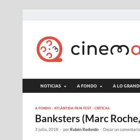
NOTICIAS
A FONDO
A LO GRAND
A FONDO
/
ATLÁNTIDA FILM FEST
/
CRÍTICAS
Banksters (Marc Roche,
3 julio, 2018
-
por
Rubén Redondo
-
Dejar un comentari