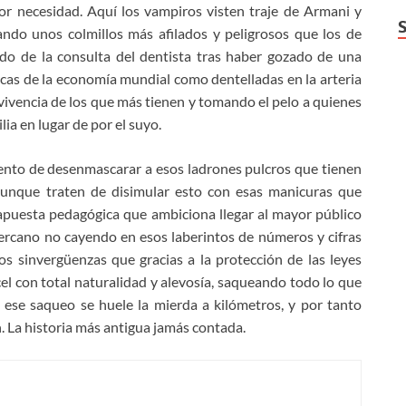
or necesidad. Aquí los vampiros visten traje de Armani y
ndo unos colmillos más afilados y peligrosos que los de
ido de la consulta del dentista tras haber gozado de una
arcas de la economía mundial como dentelladas en la arteria
vivencia de los que más tienen y tomando el pelo a quienes
ia en lugar de por el suyo.
tento de desenmascarar a esos ladrones pulcros que tienen
aunque traten de disimular esto con esas manicuras que
apuesta pedagógica que ambiciona llegar al mayor público
ercano no cayendo en esos laberintos de números y cifras
s sinvergüenzas que gracias a la protección de las leyes
cel con total naturalidad y alevosía, saqueando todo lo que
 ese saqueo se huele la mierda a kilómetros, y por tanto
. La historia más antigua jamás contada.