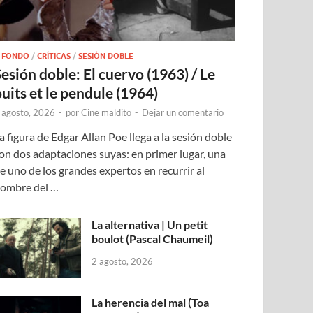
 FONDO
/
CRÍTICAS
/
SESIÓN DOBLE
Sesión doble: El cuervo (1963) / Le
puits et le pendule (1964)
 agosto, 2026
-
por
Cine maldito
-
Dejar un comentario
a figura de Edgar Allan Poe llega a la sesión doble
on dos adaptaciones suyas: en primer lugar, una
e uno de los grandes expertos en recurrir al
ombre del …
La alternativa | Un petit
boulot (Pascal Chaumeil)
2 agosto, 2026
La herencia del mal (Toa