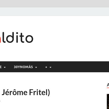
Cine maldito
E
30YNOMÁS
+
 Jérôme Fritel)
o