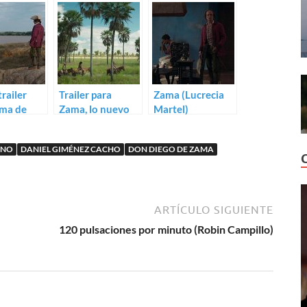
railer
Trailer para
Zama (Lucrecia
ama de
Zama, lo nuevo
Martel)
a Martel
de Lucrecia
Martel
ANO
DANIEL GIMÉNEZ CACHO
DON DIEGO DE ZAMA
ARTÍCULO SIGUIENTE
120 pulsaciones por minuto (Robin Campillo)