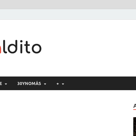
Cine maldito
E
30YNOMÁS
+