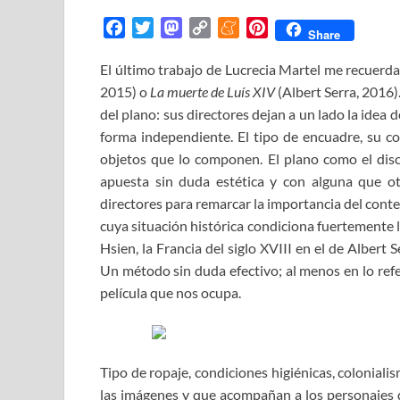
F
T
M
C
M
P
Share
a
w
a
o
e
i
El último trabajo de Lucrecia Martel me recuerd
c
i
s
p
n
n
2015) o
e
La muerte de Luís XIV
t
t
y
e
t
(Albert Serra, 2016)
b
t
o
L
a
e
del plano: sus directores dejan a un lado la idea
o
e
d
i
m
r
forma independiente. El tipo de encuadre, su c
o
r
o
n
e
e
objetos que lo componen. El plano como el disc
k
n
k
s
apuesta sin duda estética y con alguna que otr
t
directores para remarcar la importancia del cont
cuya situación histórica condiciona fuertemente l
Hsien, la Francia del siglo XVIII en el de Albert S
Un método sin duda efectivo; al menos en lo refe
película que nos ocupa.
Tipo de ropaje, condiciones higiénicas, colonia
las imágenes
y que acompañan a los personajes du