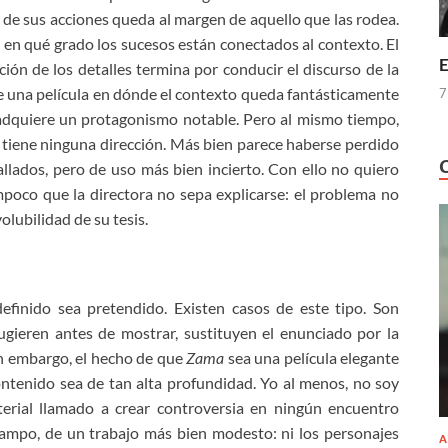
e sus acciones queda al margen de aquello que las rodea.
 en qué grado los sucesos están conectados al contexto. El
E
ción de los detalles termina por conducir el discurso de la
e una película en dónde el contexto queda fantásticamente
7
 adquiere un protagonismo notable. Pero al mismo tiempo,
no tiene ninguna dirección. Más bien parece haberse perdido
lados, pero de uso más bien incierto. Con ello no quiero
poco que la directora no sepa explicarse: el problema no
olubilidad de su tesis.
definido sea pretendido. Existen casos de este tipo. Son
ugieren antes de mostrar, sustituyen el enunciado por la
in embargo, el hecho de que
Zama
sea una película elegante
ontenido sea de tan alta profundidad. Yo al menos, no soy
terial llamado a crear controversia en ningún encuentro
 campo, de un trabajo más bien modesto: ni los personajes
A