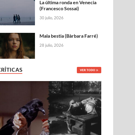
La última ronda en Venecia
(Francesco Sossai)
30 julio, 2026
Mala bestia (Bàrbara Farré)
28 julio, 2026
CRÍTICAS
VER TODO