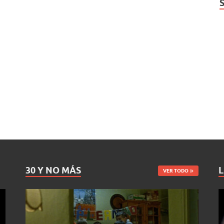
30 Y NO MÁS
L
VER TODO