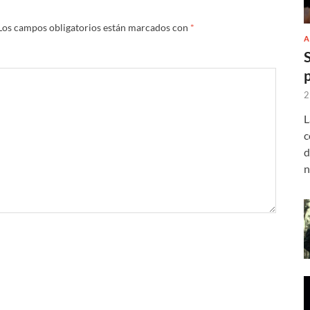
Los campos obligatorios están marcados con
*
A
2
L
c
d
n