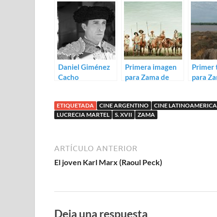
Daniel Giménez
Primera imagen
Primer t
Cacho
para Zama de
para Z
protagonizará
Lucrecia Martel
Lucreci
Zama de Lucrecia
ETIQUETADA
CINE ARGENTINO
CINE LATINOAMERIC
Martel
LUCRECIA MARTEL
S. XVII
ZAMA
ARTÍCULO ANTERIOR
El joven Karl Marx (Raoul Peck)
Deja una respuesta