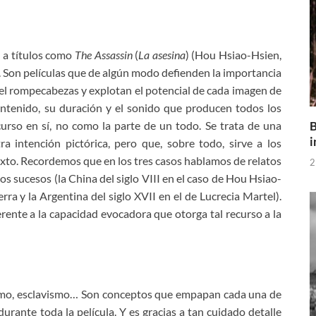
a a títulos como
The Assassin
(
La asesina
) (Hou Hsiao-Hsien,
. Son películas que de algún modo defienden la importancia
 del rompecabezas y explotan el potencial de cada imagen de
ontenido, su duración y el sonido que producen todos los
B
urso en sí, no como la parte de un todo. Se trata de una
i
a intención pictórica, pero que, sobre todo, sirve a los
exto. Recordemos que en los tres casos hablamos de relatos
2
os sucesos (la China del siglo VIII en el caso de Hou Hsiao-
erra y la Argentina del siglo XVII en el de Lucrecia Martel).
rente a la capacidad evocadora que otorga tal recurso a la
lismo, esclavismo… Son conceptos que empapan cada una de
rante toda la película. Y es gracias a tan cuidado detalle