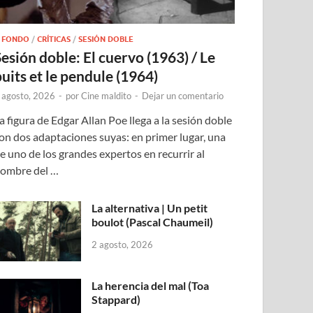
 FONDO
/
CRÍTICAS
/
SESIÓN DOBLE
Sesión doble: El cuervo (1963) / Le
puits et le pendule (1964)
 agosto, 2026
-
por
Cine maldito
-
Dejar un comentario
a figura de Edgar Allan Poe llega a la sesión doble
on dos adaptaciones suyas: en primer lugar, una
e uno de los grandes expertos en recurrir al
ombre del …
La alternativa | Un petit
boulot (Pascal Chaumeil)
2 agosto, 2026
La herencia del mal (Toa
Stappard)