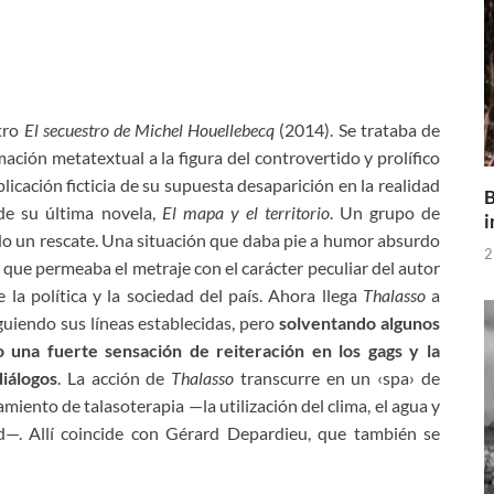
stro
El secuestro de Michel Houellebecq
(2014). Se trataba de
ción metatextual a la figura del controvertido y prolífico
licación ficticia de su supuesta desaparición en la realidad
B
de su última novela,
El mapa y el territorio
. Un grupo de
i
do un rescate. Una situación que daba pie a humor absurdo
2
, que permeaba el metraje con el carácter peculiar del autor
 la política y la sociedad del país. Ahora llega
Thalasso
a
uiendo sus líneas establecidas, pero
solventando algunos
mo
una
fuerte se
nsación
de reiteración en los gags y
la
diálogos
. La acción de
Thalasso
transcurre en un ‹spa› de
ento de talasoterapia —la utilización del clima, el agua y
ud—. Allí coincide con Gérard Depardieu, que también se