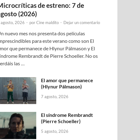
Microcríticas de estreno: 7 de
agosto (2026)
 agosto, 2026
-
por
Cine maldito
-
Dejar un comentario
n nuevo mes nos presenta dos películas
mprescindibles para este verano como son El
mor que permanece de Hlynur Pálmason y El
índrome Rembrandt de Pierre Schoeller. No os
erdáis las …
El amor que permanece
(Hlynur Pálmason)
7 agosto, 2026
El síndrome Rembrandt
(Pierre Schoeller)
5 agosto, 2026