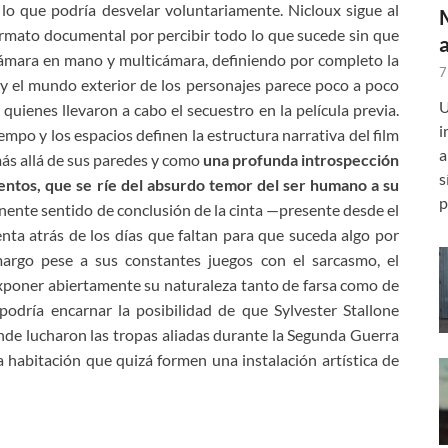
lo que podría desvelar voluntariamente. Nicloux sigue al
ormato documental por percibir todo lo que sucede sin que
cámara en mano y multicámara, definiendo por completo la
7
 y el mundo exterior de los personajes parece poco a poco
U
a quienes llevaron a cabo el secuestro en la película previa.
i
empo y los espacios definen la estructura narrativa del film
a
más allá de sus paredes y como
una profunda introspección
s
mentos, que se ríe del absurdo temor del ser humano a su
p
nente sentido de conclusión de la cinta —presente desde el
ta atrás de los días que faltan para que suceda algo por
argo pese a sus constantes juegos con el sarcasmo, el
exponer abiertamente su naturaleza tanto de farsa como de
 podría encarnar la posibilidad de que Sylvester Stallone
de lucharon las tropas aliadas durante la Segunda Guerra
abitación que quizá formen una instalación artística de