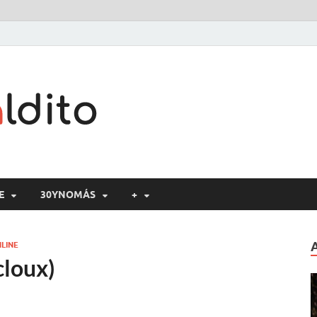
Cine maldito
E
30YNOMÁS
+
LINE
cloux)