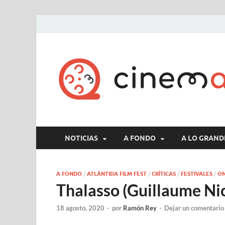
NOTICIAS
A FONDO
A LO GRAND
A FONDO
/
ATLÁNTIDA FILM FEST
/
CRÍTICAS
/
FESTIVALES
/
ON
Thalasso (Guillaume Ni
18 agosto, 2020
-
por
Ramón Rey
-
Dejar un comentario