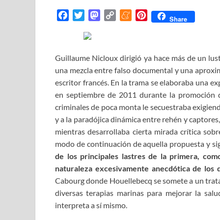
F
T
M
C
M
P
Share
a
w
a
o
e
i
c
i
s
p
n
n
e
t
t
y
e
t
Guillaume Nicloux dirigió ya hace más de un lu
b
t
o
L
a
e
una mezcla entre falso documental y una aproxima
o
e
d
i
m
r
escritor francés. En la trama se elaboraba una exp
o
r
o
n
e
e
en septiembre de 2011 durante la promoción 
k
n
k
s
criminales de poca monta le secuestraba exigien
t
y a la paradójica dinámica entre rehén y captores
mientras desarrollaba cierta mirada crítica sobre
modo de continuación de aquella propuesta y sig
de los principales lastres de la primera, co
naturaleza excesivamente anecdótica de l
os 
Cabourg donde Houellebecq se somete a un tratami
diversas terapias marinas para mejorar la sal
interpreta a sí mismo.