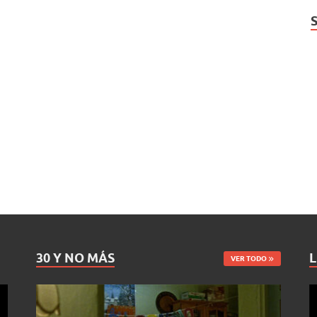
30 Y NO MÁS
L
VER TODO