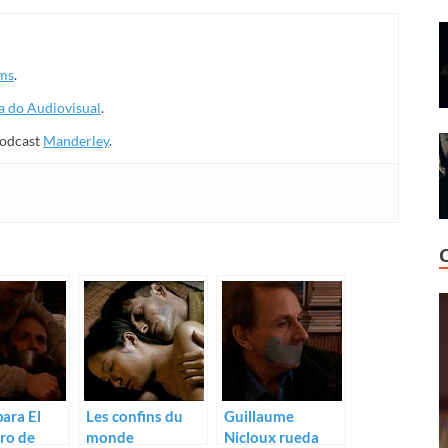
lms
.
 do Audiovisual
.
 podcast
Manderley
.
para El
Les confins du
Guillaume
ro de
monde
Nicloux rueda