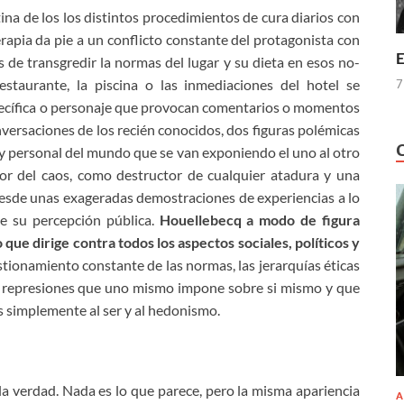
ina de los los distintos procedimientos de cura diarios con
terapia da pie a un conflicto constante del protagonista con
E
os de transgredir la normas del lugar y su dieta en esos no-
estaurante, la piscina o las inmediaciones del hotel se
7
pecífica o personaje que provocan comentarios o momentos
nversaciones de los recién conocidos, dos figuras polémicas
muy personal del mundo que se van exponiendo el uno al otro
or del caos, como destructor de cualquier atadura y una
esde unas exageradas demostraciones de experiencias a lo
de su percepción pública.
Houellebecq
a modo de figura
o
que dirige contra todos los aspectos sociales, políticos y
estionamiento constante de las normas, las jerarquías éticas
las represiones que uno mismo impone sobre si mismo y que
s simplemente al ser y al hedonismo.
la verdad. Nada es lo que parece, pero la misma apariencia
A