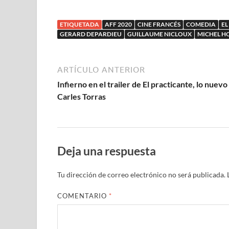
de nuevo: Trailer
confins du
Michel
de Thalasso
monde
Houell
ETIQUETADA
AFF 2020
CINE FRANCÉS
COMEDIA
EL
GERARD DEPARDIEU
GUILLAUME NICLOUX
MICHEL H
ARTÍCULO ANTERIOR
Infierno en el trailer de El practicante, lo nuevo
Carles Torras
Deja una respuesta
Tu dirección de correo electrónico no será publicada.
COMENTARIO
*