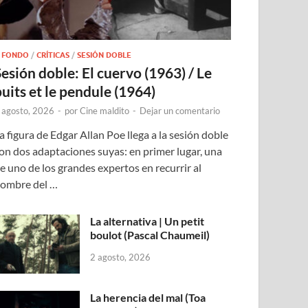
 FONDO
/
CRÍTICAS
/
SESIÓN DOBLE
Sesión doble: El cuervo (1963) / Le
puits et le pendule (1964)
 agosto, 2026
-
por
Cine maldito
-
Dejar un comentario
a figura de Edgar Allan Poe llega a la sesión doble
on dos adaptaciones suyas: en primer lugar, una
e uno de los grandes expertos en recurrir al
ombre del …
La alternativa | Un petit
boulot (Pascal Chaumeil)
2 agosto, 2026
La herencia del mal (Toa