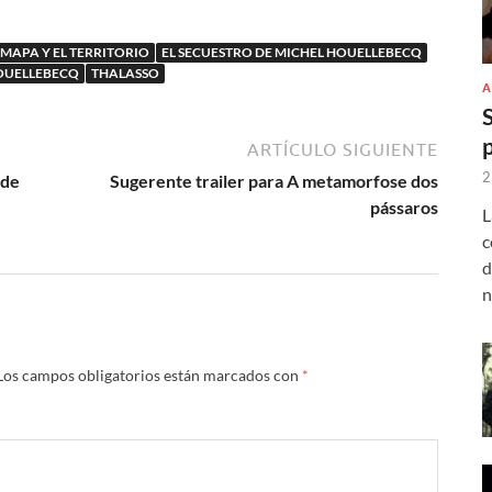
(Guillaume
C’est extra con
ebecq
Nicloux)
Depardieu
 MAPA Y EL TERRITORIO
EL SECUESTRO DE MICHEL HOUELLEBECQ
OUELLEBECQ
THALASSO
A
ARTÍCULO SIGUIENTE
2
 de
Sugerente trailer para A metamorfose dos
pássaros
L
c
d
n
Los campos obligatorios están marcados con
*