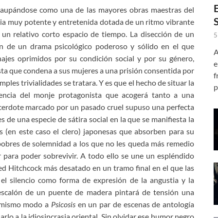
io aupándose como una de las mayores obras maestras del
oria muy potente y entretenida dotada de un ritmo vibrante
un relativo corto espacio de tiempo. La disección de un
5
ón de un drama psicológico poderoso y sólido en el que
A
najes oprimidos por su condición social y por su género,
e
sta que condena a sus mujeres a una prisión consentida por
f
ples trivialidades se tratara. Y es que el hecho de situar la
p
dencia del monje protagonista que acogerá tanto a una
cerdote marcado por un pasado cruel supuso una perfecta
s de una especie de sátira social en la que se manifiesta la
es (en este caso el clero) japonesas que absorben para su
 pobres de solemnidad a los que no les queda más remedio
 para poder sobrevivir. A todo ello se une un espléndido
fred Hitchcock más desatado en un tramo final en el que las
el silencio como forma de expresión de la angustia y la
escalón de un puente de madera pintará de tensión una
el mismo modo a
Psicosis
en un par de escenas de antología
lo a la idiosincrasia oriental. Sin olvidar ese humor negro