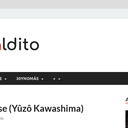
Cine maldito
E
30YNOMÁS
+
ese (Yûzô Kawashima)
io