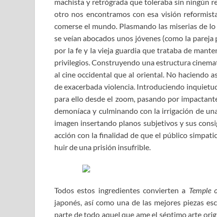
machista y retrógrada que toleraba sin ningún re
otro nos encontramos con esa visión reformista
comerse el mundo. Plasmando las miserias de lo a
se veían abocados unos jóvenes (como la pareja p
por la fe y la vieja guardia que trataba de mante
privilegios. Construyendo una estructura cinema
al cine occidental que al oriental. No haciendo 
de exacerbada violencia. Introduciendo inquietud
para ello desde el zoom, pasando por impactan
demoníaca y culminando con la irrigación de una
imagen insertando planos subjetivos y sus cons
acción con la finalidad de que el público simpat
huir de una prisión insufrible.
Todos estos ingredientes convierten a
Temple 
japonés, así como una de las mejores piezas es
parte de todo aquel que ame el séptimo arte origi