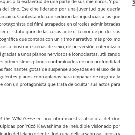
squicio la esclavitud de una parte de sus miembros. Y por
 del cine. Ese cine liderado por una juventud que quería
rcaico. Contestando con sedición las injusticias a las que
rotagonista del film) atrapados en cárceles administradas
ner el ‹statu quo› de las cosas ante el temor de perder sus
tográfica que contaba con un ritmo narrativo más próximo
ascos a mostrar escenas de sexo, de perversión enfermiza o
 gracias a unos planos nerviosos e iconoclastas, utilizando
tes primerísimos planos contaminados de una profundidad
s fascinantes gotas de suspense apoyadas en el uso de la
iguientes planos contraplanos para empapar de negrura la
ice con un protagonista que trata de ocultar sus actos para
of the Wild Geese
en una obra maestra absoluta del cine
culpidas por Yûzô Kawashima de ineludible visionado por
nario del lejano oriente. Toda una delicia sabrosa, jugosa y