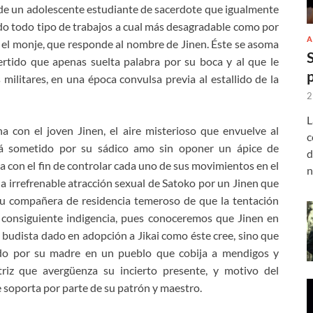
ia de un adolescente estudiante de sacerdote que igualmente
ndo todo tipo de trabajos a cual más desagradable como por
A
 el monje, que responde al nombre de Jinen. Éste se asoma
tido que apenas suelta palabra por su boca y al que le
 militares, en una época convulsa previa al estallido de la
2
L
a con el joven Jinen, el aire misterioso que envuelve al
c
erá sometido por su sádico amo sin oponer un ápice de
d
da con el fin de controlar cada uno de sus movimientos en el
n
 irrefrenable atracción sexual de Satoko por un Jinen que
 su compañera de residencia temeroso de que la tentación
u consiguiente indigencia, pues conoceremos que Jinen en
o budista dado en adopción a Jikai como éste cree, sino que
do por su madre en un pueblo que cobija a mendigos y
riz que avergüenza su incierto presente, y motivo del
e soporta por parte de su patrón y maestro.