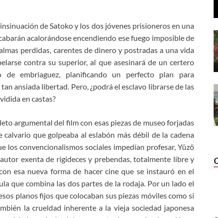
 insinuación de Satoko y los dos jóvenes prisioneros en una
acabarán acalorándose encendiendo ese fuego imposible de
almas perdidas, carentes de dinero y postradas a una vida
larse contra su superior, al que asesinará de un certero
 de embriaguez, planificando un perfecto plan para
an ansiada libertad. Pero, ¿podrá el esclavo librarse de las
vidida en castas?
eto argumental del film con esas piezas de museo forjadas
 calvario que golpeaba al eslabón más débil de la cadena
e los convencionalismos sociales impedían profesar, Yûzô
utor exenta de rigideces y prebendas, totalmente libre y
con esa nueva forma de hacer cine que se instauró en el
ula que combina las dos partes de la rodaja. Por un lado el
 esos planos fijos que colocaban sus piezas móviles como si
ambién la crueldad inherente a la vieja sociedad japonesa