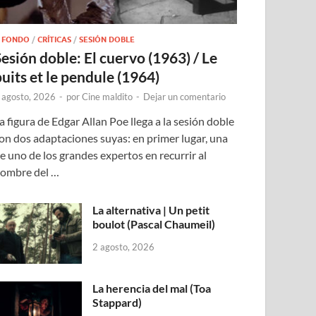
 FONDO
/
CRÍTICAS
/
SESIÓN DOBLE
Sesión doble: El cuervo (1963) / Le
puits et le pendule (1964)
 agosto, 2026
-
por
Cine maldito
-
Dejar un comentario
a figura de Edgar Allan Poe llega a la sesión doble
on dos adaptaciones suyas: en primer lugar, una
e uno de los grandes expertos en recurrir al
ombre del …
La alternativa | Un petit
boulot (Pascal Chaumeil)
2 agosto, 2026
La herencia del mal (Toa
Stappard)