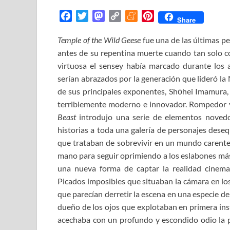
F
T
M
C
M
P
Share
a
w
a
o
e
i
Temple of the Wild Geese
fue una de las últimas 
c
i
s
p
n
n
antes de su repentina muerte cuando tan solo c
e
t
t
y
e
t
b
t
o
L
a
e
virtuosa el sensey había marcado durante los
o
e
d
i
m
r
serían abrazados por la generación que lideró la
o
r
o
n
e
e
de sus principales exponentes, Shōhei Imamura,
k
n
k
s
terriblemente moderno e innovador. Rompedor y 
t
Beast
introdujo una serie de elementos noved
historias a toda una galería de personajes deseq
que trataban de sobrevivir en un mundo carente
mano para seguir oprimiendo a los eslabones más 
una nueva forma de captar la realidad cinema
Picados imposibles que situaban la cámara en lo
que parecían derretir la escena en una especie d
dueño de los ojos que explotaban en primera ins
acechaba con un profundo y escondido odio la p