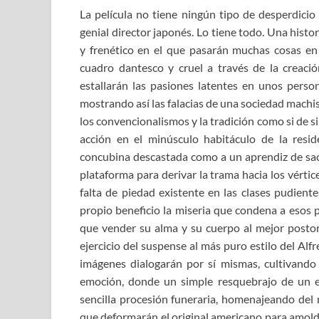
La película no tiene ningún tipo de desperdic
genial director japonés. Lo tiene todo. Una hist
y frenético en el que pasarán muchas cosas en 
cuadro dantesco y cruel a través de la creaci
estallarán las pasiones latentes en unos perso
mostrando así las falacias de una sociedad machi
los convencionalismos y la tradición como si de sim
acción en el minúsculo habitáculo de la resi
concubina descastada como a un aprendiz de sa
plataforma para derivar la trama hacia los vértice
falta de piedad existente en las clases pudient
propio beneficio la miseria que condena a esos
que vender su alma y su cuerpo al mejor postor
ejercicio del suspense al más puro estilo del Al
imágenes dialogarán por sí mismas, cultivando 
emoción, donde un simple resquebrajo de un 
sencilla procesión funeraria, homenajeando d
que deformarán el original americano para amoldar