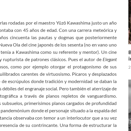
perlas rodadas por el maestro Yûzô Kawashima justo un año
ontaba con 45 años de edad. Con una carrera meteórica y
 años cincuenta las pautas y dogmas que posteriormente
 Nueva Ola del cine japonés de los sesenta (no en vano uno
B
 tenía a Kawashima como su referente y mentor). Un cine
i
rupturista de patrones clásicos. Pues el autor de
Elegant
osos, como por ejemplo otorgar el protagonismo de sus
2
uilibrados carentes de virtuosismo. Pícaros y desplazados
 de escrúpulos donde tradición y modernidad se daban la
débiles del engranaje social. Pero también el aterrizaje de
tográfica a través de planos repletos de vanguardismo.
s subsuelos, primerísimos planos cargados de profundidad
e pandemónium donde el personaje situado a la espalda del
tancia observaba con temor a un interlocutor que a su vez
resencia de su contrincante. Una forma de estructurar la