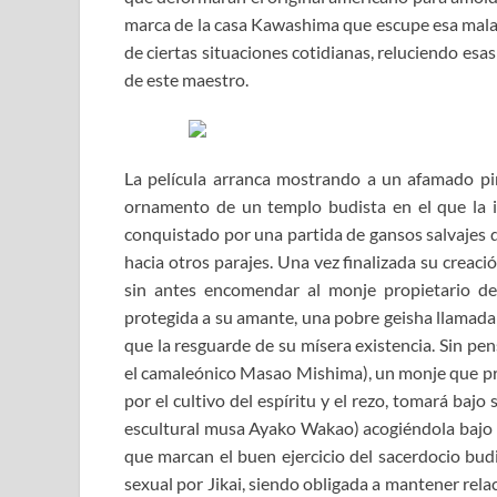
marca de la casa Kawashima que escupe esa mala 
de ciertas situaciones cotidianas, reluciendo esas
de este maestro.
La película arranca mostrando a un afamado pi
ornamento de un templo budista en el que la i
conquistado por una partida de gansos salvajes 
hacia otros parajes. Una vez finalizada su creació
sin antes encomendar al monje propietario d
protegida a su amante, una pobre geisha llamad
que la resguarde de su mísera existencia. Sin pen
el camaleónico Masao Mishima), un monje que pres
por el cultivo del espíritu y el rezo, tomará bajo 
escultural musa Ayako Wakao) acogiéndola bajo su
que marcan el buen ejercicio del sacerdocio bu
sexual por Jikai, siendo obligada a mantener rel