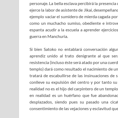
personaje. La bella esclava percibirá la presenc
ejerce la labor de asistente de Jikai, desempeña
ejemplo vaciar el sumidero de mierda cagada por
como un muchacho sumiso, obediente e introver
espanta acudir a la escuela a aprender ejercicios
guerra en Manchuria.
Si bien Satoko no entablará conversación algun
aprendiz unido al trato denigrante al que s
resistencia (incluso éste será atado por una cuer
templo) dará como resultado el nacimiento de una
tratará de escabullirse de las insinuaciones de
conlleve su expulsión del centro y por tanto s
realidad no es el hijo del carpintero de un templ
en realidad es un huérfano que fue abandona
desplazados, siendo pues su pasado una cicat
consentimiento de las vejaciones y esclavitud qu