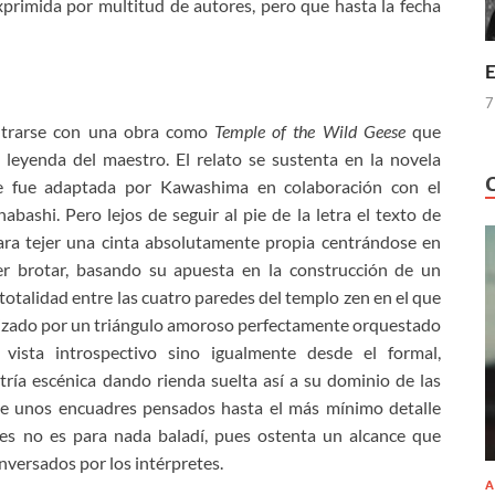
primida por multitud de autores, pero que hasta la fecha
E
7
ontrarse con una obra como
Temple of the Wild Geese
que
 leyenda del maestro. El relato se sustenta en la novela
 fue adaptada por Kawashima en colaboración con el
bashi. Pero lejos de seguir al pie de la letra el texto de
a tejer una cinta absolutamente propia centrándose en
er brotar, basando su apuesta en la construcción de un
totalidad entre las cuatro paredes del templo zen en el que
gonizado por un triángulo amoroso perfectamente orquestado
sta introspectivo sino igualmente desde el formal,
ría escénica dando rienda suelta así a su dominio de las
 de unos encuadres pensados hasta el más mínimo detalle
es no es para nada baladí, pues ostenta un alcance que
nversados por los intérpretes.
A