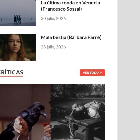
La última ronda en Venecia
(Francesco Sossai)
30 julio, 2026
Mala bestia (Bàrbara Farré)
28 julio, 2026
CRÍTICAS
VER TODO