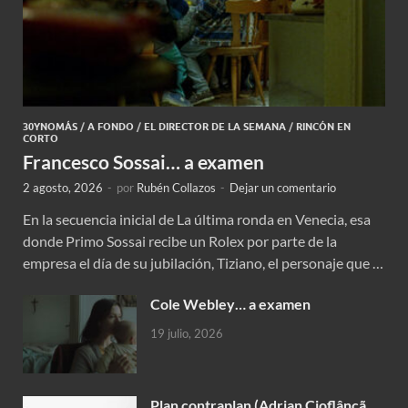
30YNOMÁS
/
A FONDO
/
EL DIRECTOR DE LA SEMANA
/
RINCÓN EN
CORTO
Francesco Sossai… a examen
2 agosto, 2026
-
por
Rubén Collazos
-
Dejar un comentario
En la secuencia inicial de La última ronda en Venecia, esa
donde Primo Sossai recibe un Rolex por parte de la
empresa el día de su jubilación, Tiziano, el personaje que …
Cole Webley… a examen
19 julio, 2026
Plan contraplan (Adrian Cioflâncã,