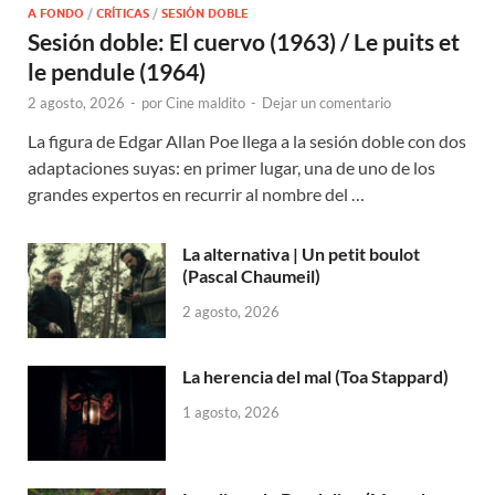
A FONDO
/
CRÍTICAS
/
SESIÓN DOBLE
Sesión doble: El cuervo (1963) / Le puits et
le pendule (1964)
2 agosto, 2026
-
por
Cine maldito
-
Dejar un comentario
La figura de Edgar Allan Poe llega a la sesión doble con dos
adaptaciones suyas: en primer lugar, una de uno de los
grandes expertos en recurrir al nombre del …
La alternativa | Un petit boulot
(Pascal Chaumeil)
2 agosto, 2026
La herencia del mal (Toa Stappard)
1 agosto, 2026