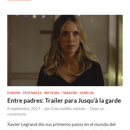
EUROPA
/
FESTIVALES
/
NOTICIAS
/
TRAILERS
/
VENECIA
Entre padres: Trailer para Jusqu’à la garde
8 septiembre, 2017
-
por
Cine maldito noticias
-
Dejar un
comentario
Xavier Legrand dio sus primeros pasos en el mundo del