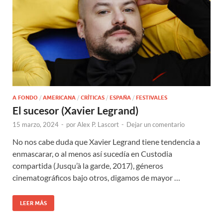
A FONDO
/
AMERICANA
/
CRÍTICAS
/
ESPAÑA
/
FESTIVALES
El sucesor (Xavier Legrand)
15 marzo, 2024
-
por
Alex P. Lascort
-
Dejar un comentario
No nos cabe duda que Xavier Legrand tiene tendencia a
enmascarar, o al menos así sucedía en Custodia
compartida (Jusqu’à la garde, 2017), géneros
cinematográficos bajo otros, digamos de mayor …
LEER MÁS