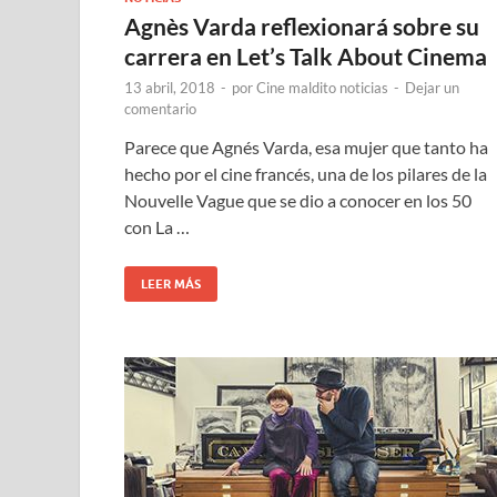
Agnès Varda reflexionará sobre su
carrera en Let’s Talk About Cinema
13 abril, 2018
-
por
Cine maldito noticias
-
Dejar un
comentario
Parece que Agnés Varda, esa mujer que tanto ha
hecho por el cine francés, una de los pilares de la
Nouvelle Vague que se dio a conocer en los 50
con La …
LEER MÁS