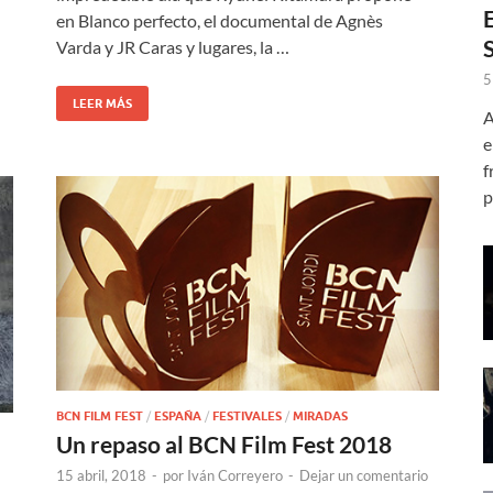
en Blanco perfecto, el documental de Agnès
Varda y JR Caras y lugares, la …
5
LEER MÁS
A
e
f
p
BCN FILM FEST
/
ESPAÑA
/
FESTIVALES
/
MIRADAS
Un repaso al BCN Film Fest 2018
15 abril, 2018
-
por
Iván Correyero
-
Dejar un comentario