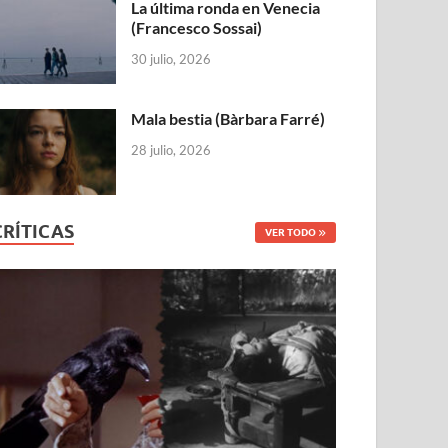
La última ronda en Venecia
(Francesco Sossai)
30 julio, 2026
Mala bestia (Bàrbara Farré)
28 julio, 2026
CRÍTICAS
VER TODO