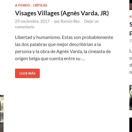
A FONDO
/
CRÍTICAS
Visages Villages (Agnès Varda, JR)
A
29 noviembre, 2017
-
por
Ramón Rey
-
Dejar un
comentario
Libertad y humanismo. Estas son probablemente
2
las dos palabras que mejor describirían a la
L
persona y la obra de Agnès Varda, la cineasta de
c
origen belga que cuenta entre su …
d
n
LEER MÁS