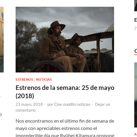
E
7
ESTRENOS
/
NOTICIAS
Estrenos de la semana: 25 de mayo
(2018)
o
23 mayo, 2018
-
por
Cine maldito noticias
-
Dejar un
comentario
o
Nos encontramos en el último fin de semana de
mayo con apreciables estrenos como el
A
impredecible día que Ryûhei Kitamura propone