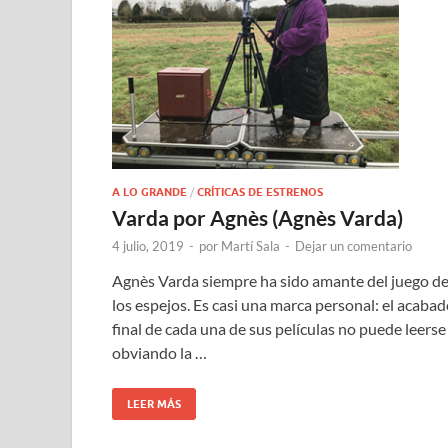
A LO GRANDE
/
CRÍTICAS DE ESTRENOS
Varda por Agnès (Agnès Varda)
4 julio, 2019
-
por
Martí Sala
-
Dejar un comentario
Agnès Varda siempre ha sido amante del juego d
los espejos. Es casi una marca personal: el acaba
final de cada una de sus películas no puede leerse
obviando la …
LEER MÁS