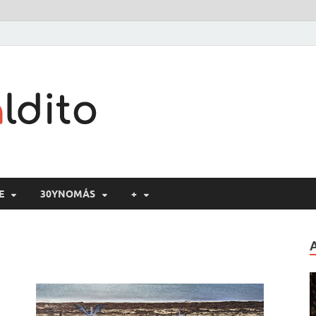
Cine maldito
E
30YNOMÁS
+