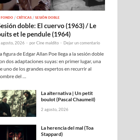
 FONDO
/
CRÍTICAS
/
SESIÓN DOBLE
Sesión doble: El cuervo (1963) / Le
puits et le pendule (1964)
 agosto, 2026
-
por
Cine maldito
-
Dejar un comentario
a figura de Edgar Allan Poe llega a la sesión doble
on dos adaptaciones suyas: en primer lugar, una
e uno de los grandes expertos en recurrir al
ombre del …
La alternativa | Un petit
boulot (Pascal Chaumeil)
2 agosto, 2026
La herencia del mal (Toa
Stappard)