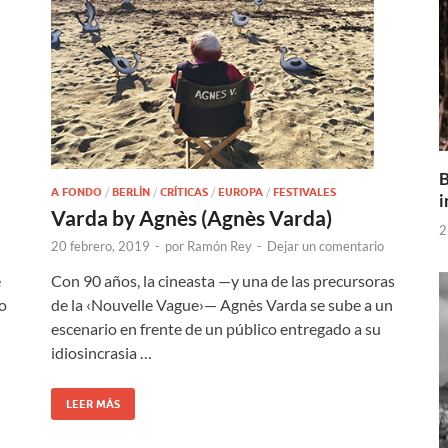
B
A FONDO
/
BERLÍN
/
CRÍTICAS
/
EUROPA
/
FESTIVALES
i
Varda by Agnès (Agnès Varda)
2
20 febrero, 2019
-
por
Ramón Rey
-
Dejar un comentario
Con 90 años, la cineasta —y una de las precursoras
e
de la ‹Nouvelle Vague›— Agnès Varda se sube a un
do
escenario en frente de un público entregado a su
idiosincrasia …
LEER MÁS