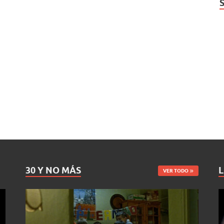
30 Y NO MÁS
L
VER TODO