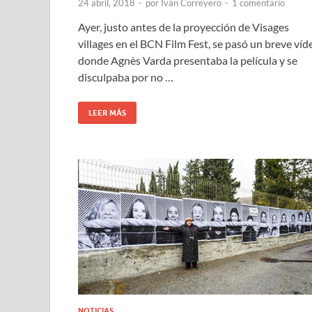
24 abril, 2018
-
por
Iván Correyero
-
1 comentario
Ayer, justo antes de la proyección de Visages
villages en el BCN Film Fest, se pasó un breve víd
donde Agnès Varda presentaba la película y se
disculpaba por no …
LEER MÁS
NOTICIAS