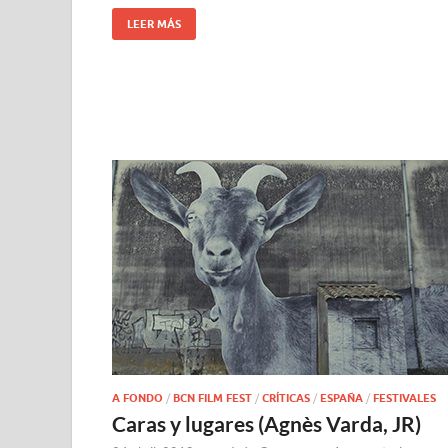
LEER MÁS
A FONDO
/
BCN FILM FEST
/
CRÍTICAS
/
ESPAÑA
/
FESTIVALES
Caras y lugares (Agnès Varda, JR)