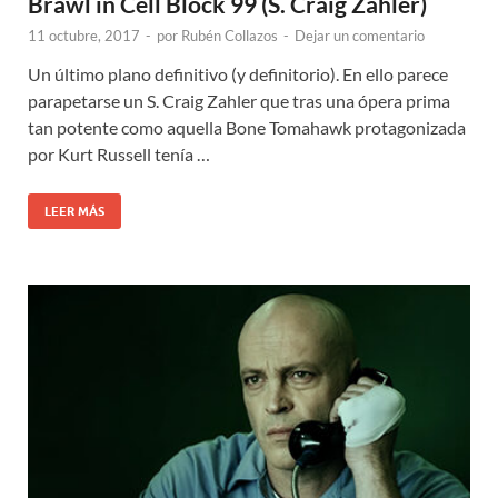
Brawl in Cell Block 99 (S. Craig Zahler)
11 octubre, 2017
-
por
Rubén Collazos
-
Dejar un comentario
Un último plano definitivo (y definitorio). En ello parece
parapetarse un S. Craig Zahler que tras una ópera prima
tan potente como aquella Bone Tomahawk protagonizada
por Kurt Russell tenía …
LEER MÁS