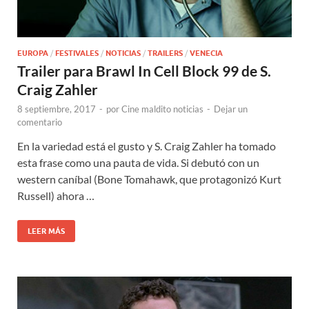
EUROPA
/
FESTIVALES
/
NOTICIAS
/
TRAILERS
/
VENECIA
Trailer para Brawl In Cell Block 99 de S.
Craig Zahler
8 septiembre, 2017
-
por
Cine maldito noticias
-
Dejar un
comentario
En la variedad está el gusto y S. Craig Zahler ha tomado
esta frase como una pauta de vida. Si debutó con un
western caníbal (Bone Tomahawk, que protagonizó Kurt
Russell) ahora …
LEER MÁS