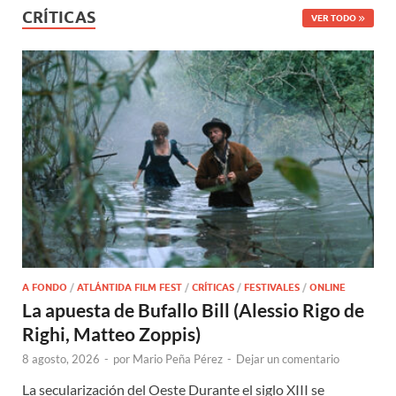
CRÍTICAS
VER TODO
A FONDO
/
ATLÁNTIDA FILM FEST
/
CRÍTICAS
/
FESTIVALES
/
ONLINE
La apuesta de Bufallo Bill (Alessio Rigo de
Righi, Matteo Zoppis)
8 agosto, 2026
-
por
Mario Peña Pérez
-
Dejar un comentario
La secularización del Oeste Durante el siglo XIII se