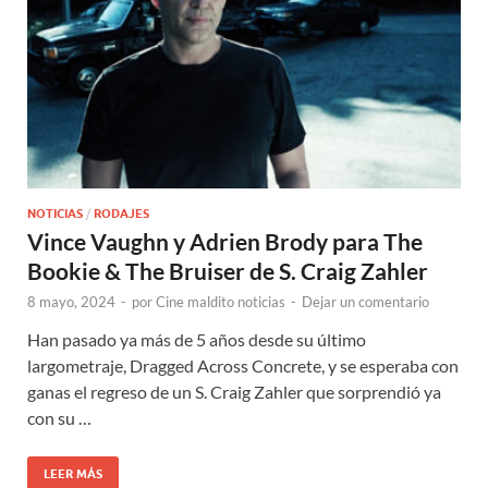
NOTICIAS
/
RODAJES
Vince Vaughn y Adrien Brody para The
Bookie & The Bruiser de S. Craig Zahler
8 mayo, 2024
-
por
Cine maldito noticias
-
Dejar un comentario
Han pasado ya más de 5 años desde su último
largometraje, Dragged Across Concrete, y se esperaba con
ganas el regreso de un S. Craig Zahler que sorprendió ya
con su …
LEER MÁS