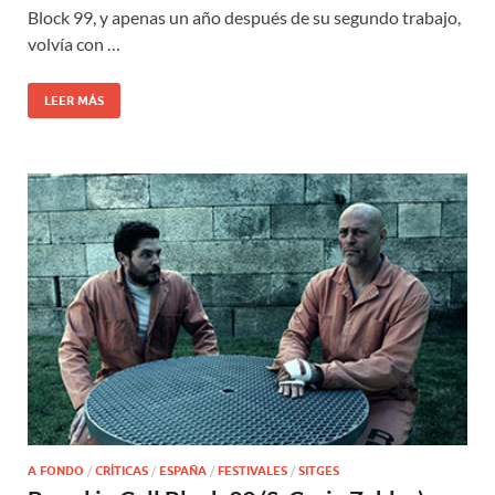
Block 99, y apenas un año después de su segundo trabajo,
volvía con …
LEER MÁS
A FONDO
/
CRÍTICAS
/
ESPAÑA
/
FESTIVALES
/
SITGES