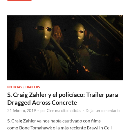
NOTICIAS
/
TRAILERS
S. Craig Zahler y el policíaco: Trailer para
Dragged Across Concrete
21 febrero, 2019
-
por
Cine maldito noticias
-
Dejar un comentario
S. Craig Zahler ya nos había cautivado con films
como Bone Tomahawk o la más reciente Brawl in Cell