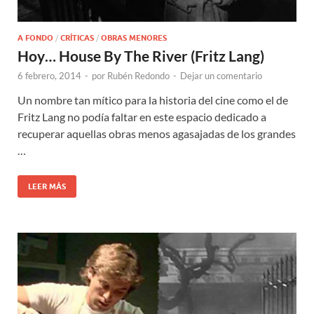
A FONDO
/
CRÍTICAS
/
OBRAS MENORES
Hoy… House By The River (Fritz Lang)
6 febrero, 2014
-
por
Rubén Redondo
-
Dejar un comentario
Un nombre tan mítico para la historia del cine como el de
Fritz Lang no podía faltar en este espacio dedicado a
recuperar aquellas obras menos agasajadas de los grandes
…
LEER MÁS