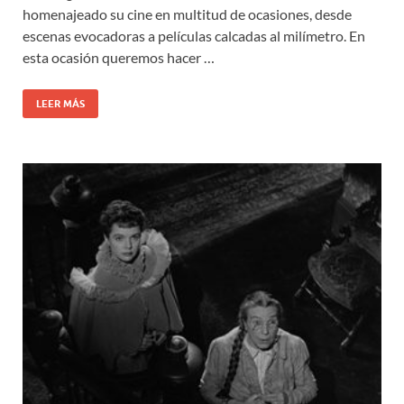
homenajeado su cine en multitud de ocasiones, desde
escenas evocadoras a películas calcadas al milímetro. En
esta ocasión queremos hacer …
LEER MÁS