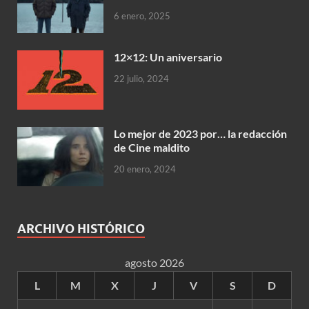
6 enero, 2025
12×12: Un aniversario
22 julio, 2024
Lo mejor de 2023 por… la redacción
de Cine maldito
20 enero, 2024
ARCHIVO HISTÓRICO
agosto 2026
L
M
X
J
V
S
D