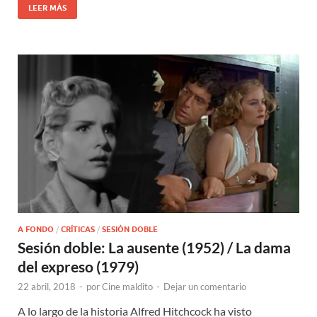
LEER MÁS
A FONDO
/
CRÍTICAS
/
SESIÓN DOBLE
Sesión doble: La ausente (1952) / La dama
del expreso (1979)
22 abril, 2018
-
por
Cine maldito
-
Dejar un comentario
A lo largo de la historia Alfred Hitchcock ha visto